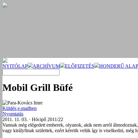
NYITÓLAP
ARCHÍVUM
ELŐFIZETÉS
HONDERŰ ALAP
Mobil Grill Büfé
Para-Kovács Imre
Küldés e-mailben
Nyomtatás
2011. 11. 03. · Hócipő 2011/22
Vannak még elégedett emberek, olyanok, akik nem arról álmodoznak, ho
vagy királyfinak születtek, ezért kéretik velük így is viselkedni, még 