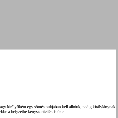
y királyfiként egy söntés pultjában kell állniuk, pedig királylánynak
ebbe a helyzetbe kényszerítették is őket.