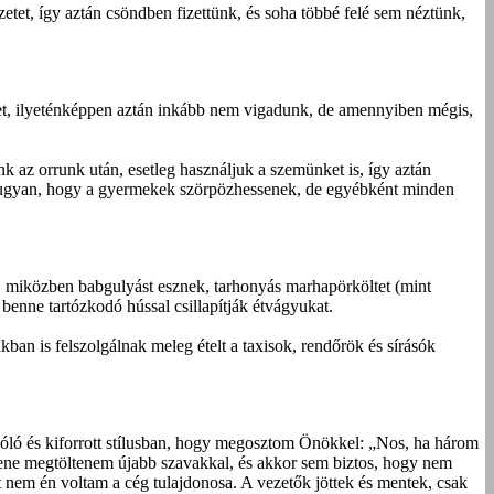
tet, így aztán csöndben fizettünk, és soha többé felé sem néztünk,
et, ilyeténképpen aztán inkább nem vigadunk, de amennyiben mégis,
nk az orrunk után, esetleg használjuk a szemünket is, így aztán
je ugyan, hogy a gyermekek szörpözhessenek, de egyébként minden
, miközben babgulyást esznek, tarhonyás marhapörköltet (mint
 benne tartózkodó hússal csillapítják étvágyukat.
ban is felszolgálnak meleg ételt a taxisok, rendőrök és sírásók
szóló és kiforrott stílusban, hogy megosztom Önökkel: „Nos, ha három
llene megtöltenem újabb szavakkal, és akkor sem biztos, hogy nem
t nem én voltam a cég tulajdonosa. A vezetők jöttek és mentek, csak