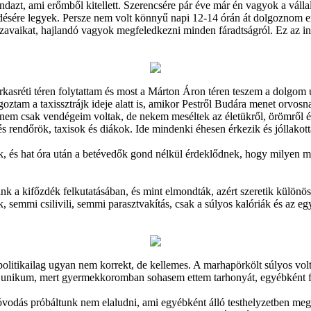
azt, ami erőmből kitellett. Szerencsére pár éve már én vagyok a válla
ésére legyek. Persze nem volt könnyű napi 12-14 órán át dolgoznom en
 szavaikat, hajlandó vagyok megfeledkezni minden fáradtságról. Ez az i
arkasréti téren folytattam és most a Márton Áron téren teszem a dolgom ú
olgoztam a taxissztrájk ideje alatt is, amikor Pestről Budára menet orv
k nem csak vendégeim voltak, de nekem meséltek az életükről, örömről é
 rendőrök, taxisok és diákok. Ide mindenki éhesen érkezik és jóllakott
, és hat óra után a betévedők gond nélkül érdeklődnek, hogy milyen mel
ink a kifőzdék felkutatásában, és mint elmondták, azért szeretik különö
semmi csilivili, semmi parasztvakítás, csak a súlyos kalóriák és az egy
politikailag ugyan nem korrekt, de kellemes. A marhapörkölt súlyos vo
a unikum, mert gyermekkoromban sohasem ettem tarhonyát, egyébként f
óvodás próbáltunk nem elaludni, ami egyébként álló testhelyzetben megle