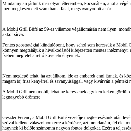
Mindannyian jártunk már olyan étteremben, kocsmában, ahol a végén m
mert megkeseredett szánkban a falat, megsavanyodott a sör.
A Mobil Grill Büfé az 59-es villamos végállomásán nem ilyen, mondh
akkor sírva.
Fontos geostratégiai kiindulópont, hogy sehol sem keressük a Mobil Gri
könnyen megtaláljuk a hivalkodástól kifejezetten mentes intézményt,
ízében megfelel a retró követelményeinek.
Nem meglepő tehát, ha azt állítom, ide az emberek enni járnak, és k
magam is) friss kenyérrel és savanyúsággal, vagy kivárván a pénteki rá
A Mobil Grill nem mobil, tehát ne keressenek egy kerekeken gördülő ki
legnagyobb örömére.
Geszler Ferenc, a Mobil Grill Büfé vezetője megkeresésünk után levél
szóval kellene válaszolnom erre a kérdésre, azt mondanám, fél élet 
hagynék ki belőle számomra nagyon fontos dolgokat. Ezért a teljesség