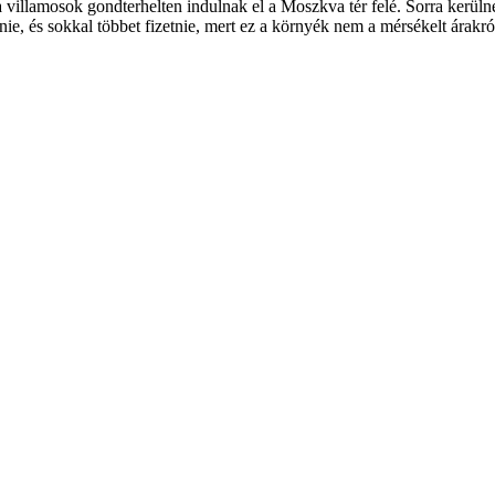
illamosok gondterhelten indulnak el a Moszkva tér felé. Sorra kerülnek 
e, és sokkal többet fizetnie, mert ez a környék nem a mérsékelt árakról