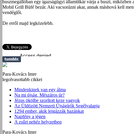
buszmegállóban egy igazságügyi államtitkár várja a buszt, miközben a v
Mobil Grill Büfé bezár. Aki vacsorázni akar, annak máshová kell menni
vendéglőt.
De erről majd legközelebb.
Para-Kovács Imre
legolvasottabb cikkei
Mindenkinek van egy álma
Na mi újság, Mészáros úr?
Jézus ökölbe szorított keze vagyok
Az Üldözött Nemzeti Újságírók Segélyalapja
1294 ember, akik leigázzák hazánkat
Napfény a jégen
A zsűri nehéz helyzetben
Para-Kovács Imre