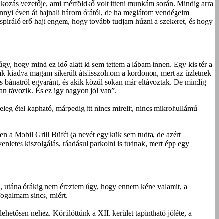
lkozás vezetője, ami mérföldkő volt itteni munkám során. Mindig arra
nyi éven át hajnali három órától, de ha meglátom vendégeim
nspiráló erő hajt engem, hogy tovább tudjam húzni a szekeret, és hogy
gy, hogy mind ez idő alatt ki sem tettem a lábam innen. Egy kis tér a
osnak kiadva magam sikerült átslisszolnom a kordonon, mert az üzletnek
s bánatról egyaránt, és akik közül sokan már eltávoztak. De mindig
an távozik. És ez így nagyon jól van”.
eg étel kapható, márpedig itt nincs mirelit, nincs mikrohullámú
sen a Mobil Grill Büfét (a nevét egyikük sem tudta, de azért
enletes kiszolgálás, ráadásul parkolni is tudnak, mert épp egy
lt, utána órákig nem éreztem úgy, hogy ennem kéne valamit, a
ogalmam sincs, miért.
hetősen nehéz. Körülöttünk a XII. kerület tapintható jóléte, a