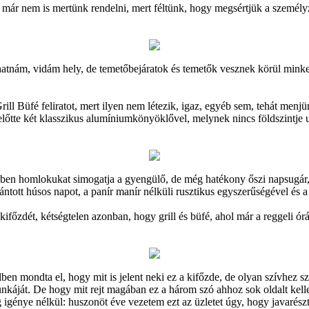
ár nem is mertünk rendelni, mert féltünk, hogy megsértjük a személyze
atnám, vidám hely, de temetőbejáratok és temetők vesznek körül mink
ll Büfé feliratot, mert ilyen nem létezik, igaz, egyéb sem, tehát menjü
 előtte két klasszikus alumíniumkönyöklővel, melynek nincs földszint
özben homlokukat simogatja a gyengülő, de még hatékony őszi napsugár
ntott húsos napot, a panír manír nélküli rusztikus egyszerűségével és a
főzdét, kétségtelen azonban, hogy grill és büfé, ahol már a reggeli órák
ben mondta el, hogy mit is jelent neki ez a kifőzde, de olyan szívhez 
munkáját. De hogy mit rejt magában ez a három szó ahhoz sok oldalt ke
 igénye nélkül: huszonöt éve vezetem ezt az üzletet úgy, hogy javarész