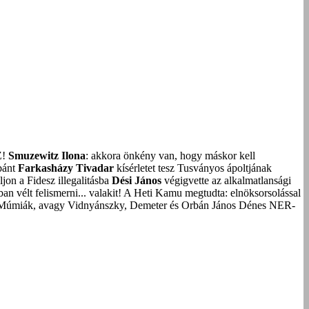
Z!
Smuzewitz Ilona
: akkora önkény van, hogy máskor kell
bánt
Farkasházy Tivadar
kísérletet tesz Tusványos ápoltjának
on a Fidesz illegalitásba
Dési János
végigvette az alkalmatlansági
an vélt felismerni... valakit!
A Heti Kamu megtudta: elnöksorsolással
Múmiák, avagy Vidnyánszky, Demeter és Orbán János Dénes NER-