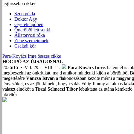
legfrissebb cikkei
Szép példa
Doktor Agy
Gyerekcipőben
Önerőből lett senki
Állatorvosi róka
Zene szemeimnek
Családi kör
Para-Kovács Imre összes cikke
HÓCIPŐ AZ ÚJSÁGOSNÁL
2026/16 • VII. 29. – VIII. 11.
Para-Kovács Imre
: ha ennél is j
megbeszélni az önkritikát, majd amikor mindenki kijön a börtönből
B
megértésére
Váncsa István
a flakonozásban kezdte mérni a magyar g
tényezőket, és az jött ki neki, hogy csakis Fülig Jimmy alkalmas közt
választ elnököt a Tisza!
Selmeczi Tibor
lebuktatta az utána kémkedő t
librettói