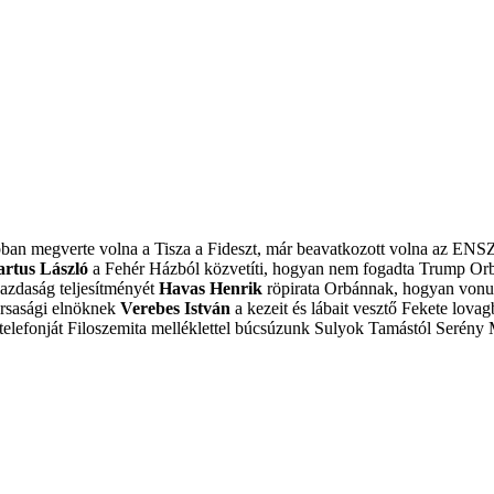
obban megverte volna a Tisza a Fideszt, már beavatkozott volna az ENS
artus László
a Fehér Házból közvetíti, hogyan nem fogadta Trump Or
azdaság teljesítményét
Havas Henrik
röpirata Orbánnak, hogyan vonulj
ársasági elnöknek
Verebes István
a kezeit és lábait vesztő Fekete lovagb
elefonját
Filoszemita melléklettel búcsúzunk Sulyok Tamástól
Serény 