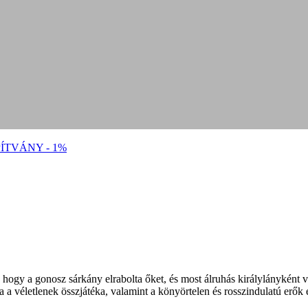
ÍTVÁNY - 1%
gy a gonosz sárkány elrabolta őket, és most álruhás királylányként vag
ha a véletlenek összjátéka, valamint a könyörtelen és rosszindulatú erők 