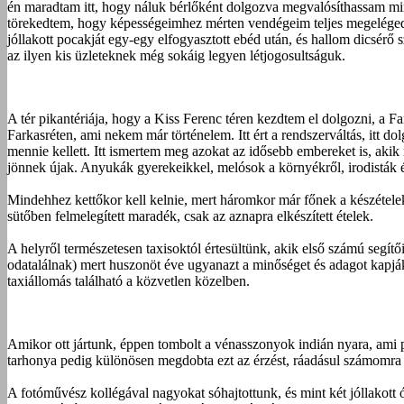
én maradtam itt, hogy náluk bérlőként dolgozva megvalósíthassam mind
törekedtem, hogy képességeimhez mérten vendégeim teljes megeléged
jóllakott pocakját egy-egy elfogyasztott ebéd után, és hallom dicsérő
az ilyen kis üzleteknek még sokáig legyen létjogosultságuk.
A tér pikantériája, hogy a Kiss Ferenc téren kezdtem el dolgozni, a F
Farkasréten, ami nekem már történelem. Itt ért a rendszerváltás, itt d
mennie kellett. Itt ismertem meg azokat az idősebb embereket is, aki
jönnek újak. Anyukák gyerekeikkel, melósok a környékről, irodisták és
Mindehhez kettőkor kell kelnie, mert háromkor már főnek a készételek
sütőben felmelegített maradék, csak az aznapra elkészített ételek.
A helyről természetesen taxisoktól értesültünk, akik első számú segítő
odatalálnak) mert huszonöt éve ugyanazt a minőséget és adagot kapják, 
taxiállomás található a közvetlen közelben.
Amikor ott jártunk, éppen tombolt a vénasszonyok indián nyara, ami 
tarhonya pedig különösen megdobta ezt az érzést, ráadásul számomr
A fotóművész kollégával nagyokat sóhajtottunk, és mint két jóllakott 