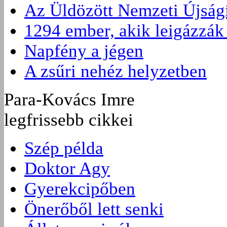
Az Üldözött Nemzeti Újságí
1294 ember, akik leigázzák
Napfény a jégen
A zsűri nehéz helyzetben
Para-Kovács Imre
legfrissebb cikkei
Szép példa
Doktor Agy
Gyerekcipőben
Önerőből lett senki