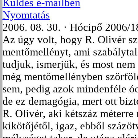
Küldés e-mailben
Nyomtatás
2006. 08. 30. · Hócipő 2006/1
Az úgy volt, hogy R. Olivér sz
mentőmellényt, ami szabálytal
tudjuk, ismerjük, és most nem 
még mentőmellényben szörfölő
sem, pedig azok mindenféle ó
de ez demagógia, mert ott biz
R. Olivér, aki kétszáz méterr
kikötőjétől, igaz, ebből százö