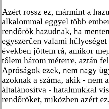
Azért rossz ez, mármint a haz
alkalommal eggyel több ember
rendőrök hazudnak, ha menteni
egyszerűen valami hülyeséget 
években jöttem rá, amikor meg
tőlem három méterre, aztán felj
Apróságok ezek, nem nagy ügy
azoknak a száma, akik - nem al
általánosítva - hatalmukkal vi
rendőröket, miközben azért ez