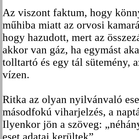
Az viszont faktum, hogy könn
műhiba miatt az orvosi kamará
hogy hazudott, mert az összez
akkor van gáz, ha egymást akar
tolltartó és egy tál sütemény, 
vízen.
Ritka az olyan nyilvánvaló es
másodfokú viharjelzés, a napt
Ilyenkor jön a szöveg: „néhán
eset adatai kerültek”.