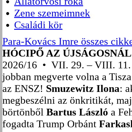
Állatorvosi róka
Zene szemeimnek
Családi kör
Para-Kovács Imre összes cikk
HÓCIPŐ AZ ÚJSÁGOSNÁL
2026/16 • VII. 29. – VIII. 11.
jobban megverte volna a Tisza
az ENSZ!
Smuzewitz Ilona
: 
megbeszélni az önkritikát, ma
börtönből
Bartus László
a Feh
fogadta Trump Orbánt
Farkas