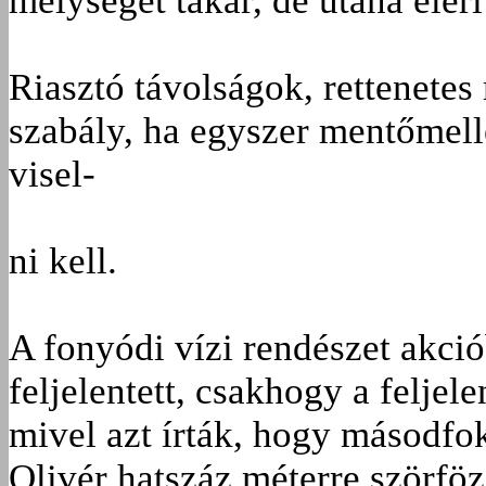
mélységet takar, de utána eléri
Riasztó távolságok, rettenetes 
szabály, ha egyszer mentőmellé
visel-
ni kell.
A fonyódi vízi rendészet akcióba
feljelentett, csakhogy a feljel
mivel azt írták, hogy másodfok
Olivér hatszáz méterre szörfözö