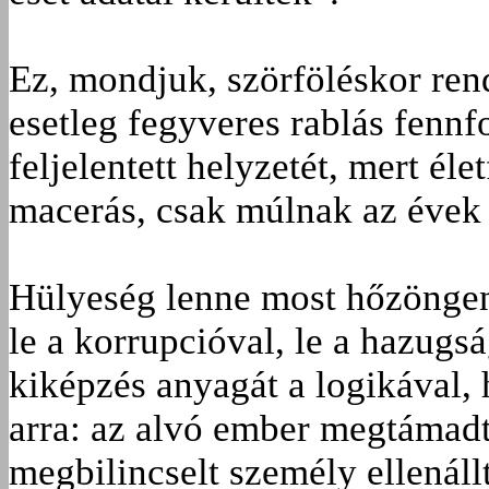
Ez, mondjuk, szörföléskor ren
esetleg fegyveres rablás fennf
feljelentett helyzetét, mert éle
macerás, csak múlnak az évek
Hülyeség lenne most hőzöngeni
le a korrupcióval, le a hazugsá
kiképzés anyagát a logikával,
arra: az alvó ember megtámadt
megbilincselt személy ellenál