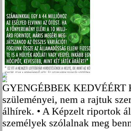
GYENGÉBBEK KEDVÉÉRT
szüleményei, nem a rajtuk sze
álhírek. • A Képzelt riportok á
személyek szólalnak meg benn