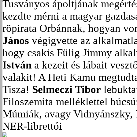
Tusványos ápoltjának megérté
kezdte mérni a magyar gazdasá
röpirata Orbánnak, hogyan vonu
János
végigvette az alkalmatla
hogy csakis Fülig Jimmy alka
István
a kezeit és lábait veszt
valakit!
A Heti Kamu megtudta:
Tisza!
Selmeczi Tibor
lebukta
Filoszemita melléklettel búcs
Múmiák, avagy Vidnyánszky, 
NER-librettói