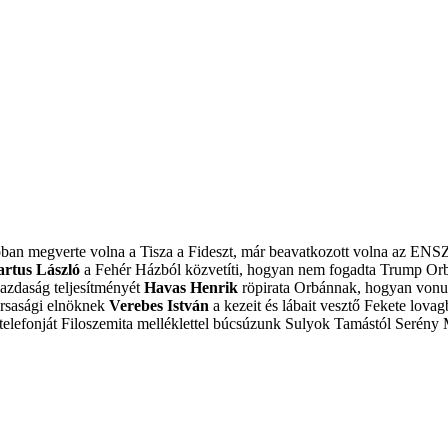
obban megverte volna a Tisza a Fideszt, már beavatkozott volna az ENS
artus László
a Fehér Házból közvetíti, hogyan nem fogadta Trump Or
azdaság teljesítményét
Havas Henrik
röpirata Orbánnak, hogyan vonulj
ársasági elnöknek
Verebes István
a kezeit és lábait vesztő Fekete lovagb
elefonját
Filoszemita melléklettel búcsúzunk Sulyok Tamástól
Serény 