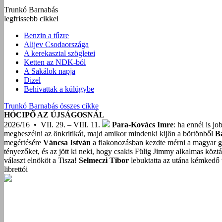
Trunkó Barnabás
legfrissebb cikkei
Benzin a tűzre
Alijev Csodaországa
A kerekasztal szögletei
Ketten az NDK-ból
A Sakálok napja
Dizel
Behívattak a külügybe
Trunkó Barnabás összes cikke
HÓCIPŐ AZ ÚJSÁGOSNÁL
2026/16 • VII. 29. – VIII. 11.
Para-Kovács Imre
: ha ennél is j
megbeszélni az önkritikát, majd amikor mindenki kijön a börtönből
B
megértésére
Váncsa István
a flakonozásban kezdte mérni a magyar g
tényezőket, és az jött ki neki, hogy csakis Fülig Jimmy alkalmas közt
választ elnököt a Tisza!
Selmeczi Tibor
lebuktatta az utána kémkedő t
librettói