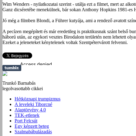
Wim Wenders - nyilatkozatai szerint - utálja ezt a filmet, mert az alko
Ganz dicséretébe menekülnek, bár sokan Anthony Hopkins 1981-es Hitl
Jó még a filmben Blondi, a Führer kutyája, ami a rendező avatott szín
A pecízen megépített és már eredetileg is praktikusnak szánt belső bu
háború után, az egykori vesztes Birodalom területén nem lehetett olyan
Ezeket a jeleneteket kénytelenek voltak Szentpétervárott felvenni.
Trunkó Barnabás
legolvasottabb cikkei
Hétköznapi trumpizmus
A leveleki Tiborcné
Alaptörvény 4.0
TEK-etlenek
Port Felcsút
Egy képzett beteg
Szalmabábulázadás