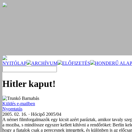
NYITÓLAP
ARCHÍVUM
ELŐFIZETÉS
HONDERŰ ALAP
Hitler kaput!
Trunkó Barnabás
Küldés e-mailben
Nyomtatás
2005. 02. 16. · Hócipő 2005/04
A német filmforgalmazók egy kicsit azért paráztak, amikor tavaly szep
a moziba, s mindössze egyszer kellett kihívni a rendőröket: Berlin ke
hogy a fiatalok csak a perecesnek integettek, és különben is az előcs