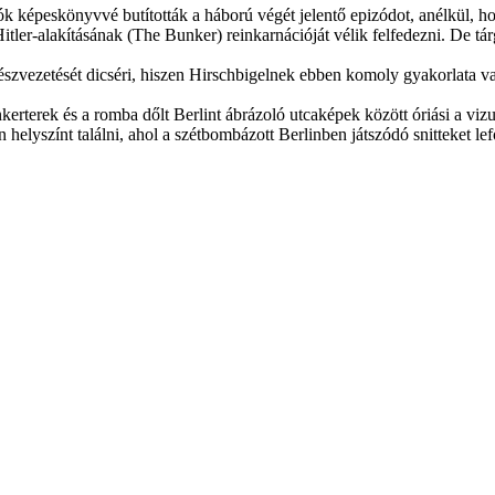
tók képeskönyvvé butították a háború végét jelentő epizódot, anélkül, ho
er-alakításának (The Bunker) reinkarnációját vélik felfedezni. De tár
észvezetését dicséri, hiszen Hirschbigelnek ebben komoly gyakorlata van
nkerterek és a romba dőlt Berlint ábrázoló utcaképek között óriási a vi
 helyszínt találni, ahol a szétbombázott Berlinben játszódó snitteket lef