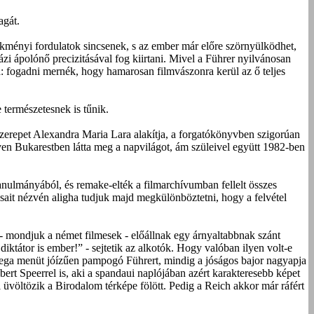
agát.
lekményi fordulatok sincsenek, s az ember már előre szörnyülködhet,
zi ápolónő precizitásával fog kiirtani. Mivel a Führer nyilvánosan
ja: fogadni mernék, hogy hamarosan filmvászonra kerül az ő teljes
 természetesnek is tűnik.
szerepet Alexandra Maria Lara alakítja, a forgatókönyvben szigorúan
ven Bukarestben látta meg a napvilágot, ám szüleivel együtt 1982-ben
tanulmányából, és remake-elték a filmarchívumban fellelt összes
sait nézvén aligha tudjuk majd megkülönböztetni, hogy a felvétel
i - mondjuk a német filmesek - előállnak egy árnyaltabbnak szánt
iktátor is ember!” - sejtetik az alkotók. Hogy valóban ilyen volt-e
 vega menüt jóízűen pampogó Führert, mindig a jóságos bajor nagyapja
lbert Speerrel is, aki a spandaui naplójában azért karakteresebb képet
l üvöltözik a Birodalom térképe fölött. Pedig a Reich akkor már ráfért