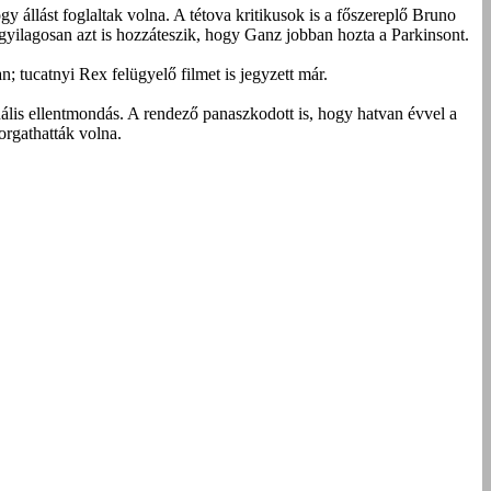
gy állást foglaltak volna. A tétova kritikusok is a főszereplő Bruno
gyilagosan azt is hozzáteszik, hogy Ganz jobban hozta a Parkinsont.
; tucatnyi Rex felügyelő filmet is jegyzett már.
zuális ellentmondás. A rendező panaszkodott is, hogy hatvan évvel a
orgathatták volna.