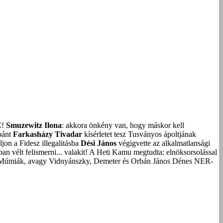
Z!
Smuzewitz Ilona
: akkora önkény van, hogy máskor kell
bánt
Farkasházy Tivadar
kísérletet tesz Tusványos ápoltjának
on a Fidesz illegalitásba
Dési János
végigvette az alkalmatlansági
an vélt felismerni... valakit!
A Heti Kamu megtudta: elnöksorsolással
Múmiák, avagy Vidnyánszky, Demeter és Orbán János Dénes NER-