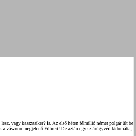
esz, vagy kasszasiker? Is. Az első héten félmillió német polgár ült be
lték a vásznon megjelenő Führert! De aztán egy sztárügyvéd kidumálta,