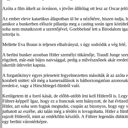
Azóta a film átkelt az óceánon, s jövőre állítólag ott lesz az Oscar-jel
Az ember eleve katartikus állapotban ül be a nézőtérre, hiszen tudja,
amikor a bunkerben először pillantja meg a casting során igen körülte
soha nem mutatkozott a szeretőjével, Goebbelsné lett a Birodalom igaz
sztorija is.
Mellette Eva Braun is teljesen elhalványul, s úgy sodródik a vég felé
A berlini bunker azonban Hitler személyi titkárnője, Traudl Junge sz
rögzített, már-már bájos naivsággal, pedig a művésznőnek akár eredet
sikerült útlevelet kapnia.
A forgatókönyv egyes jeleneteit fegyelmezetten másolták át az azóta e
korabeli snittet: sőt még a kameraállások is hátborzongatóan azonosa
eredeti-e, vagy a Hirschbiegel-filmből való.
Kerülgetem itt a forró kását, de előbb-utóbb írni kell Hitlerről is. L
Führer-képpel! Igaz, hogy ez a francnak sem hiányzott, de hat évtized 
Hitler, azt soha sem fogjuk megtudni, csupán az bizonyos, hogy egy v
juthatott az eszébe, aki talán még a térdén is lovagoltatta. Hitler a f
rajzolt Hitlerről, mint az emlékfilm készítői. A Führer legendás dühki
egy berlini várostérképre.