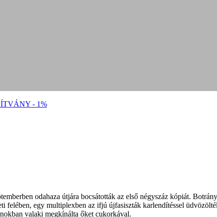
ÍTVÁNY - 1%
temberben odahaza útjára bocsátották az első négyszáz kópiát. Botrány l
leti felében, egy multiplexben az ifjú újfasiszták karlendítéssel üdvözö
arnokban valaki megkínálta őket cukorkával.