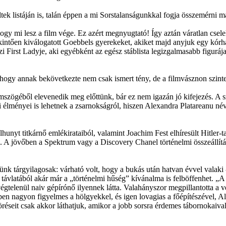
öltek listáján is, talán éppen a mi Sorstalanságunkkal fogja összemérni m
 hogy mi lesz a film vége. Ez azért megnyugtató! Így aztán váratlan cse
kintően kiválogatott Goebbels gyerekeket, akiket majd anyjuk egy kórhá
i First Ladyje, aki egyébként az egész stáblista legizgalmasabb figurá
, hogy annak bekövetkezte nem csak ismert tény, de a filmvásznon szinte
emszögéből elevenedik meg előttünk, bár ez nem igazán jó kifejezés. A 
i élményei is lehetnek a zsarnokságról, hiszen Alexandra Platareanu né
lhunyt titkárnő emlékirataiból, valamint Joachim Fest elhíresült Hitler-
k. A jövőben a Spektrum vagy a Discovery Chanel történelmi összeállítá
együnk tárgyilagosak: várható volt, hogy a bukás után hatvan évvel valak
távlatából akár már a „történelmi hűség” kívánalma is felböffenhet. „A d
égtelenül naiv gépírónő ilyennek látta. Valahányszor megpillantotta a
ilmben nagyon figyelmes a hölgyekkel, és igen lovagias a főépítészével, A
töréseit csak akkor láthatjuk, amikor a jobb sorsra érdemes tábornokaiva