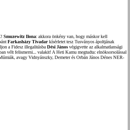
Z!
Smuzewitz Ilona
: akkora önkény van, hogy máskor kell
bánt
Farkasházy Tivadar
kísérletet tesz Tusványos ápoltjának
on a Fidesz illegalitásba
Dési János
végigvette az alkalmatlansági
an vélt felismerni... valakit!
A Heti Kamu megtudta: elnöksorsolással
Múmiák, avagy Vidnyánszky, Demeter és Orbán János Dénes NER-