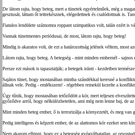
De látom rajta, hogy beteg, mert a tünetek egyértelműek, még a maga
gesztusát, láttam őt tettrekésznek, elégedettnek és csalódottnak is. Tan
Fiatalos lendülete számomra roppant szimpatikus volt, talán ezért is v
Vannak tünetmentes periódusai, de most, látom rajta, hogy beteg!
Mindig is akaratos volt, de ezt a határozottság jelének véltem, most a
Látom rajta, hogy beteg. A betegség - mint minden embernél - sajnos n
Persze ezt mások is tapasztalják; a betegek iránti - kezdetben termész
Sajátos tünet, hogy mostanában mintha szándékkal keresné a konflikt
állnak vele. Pedig - emlékszem! - régebben remekül kezelte a konfliktu
Úgy tűnik, hogy mostanában tetőződött a kór, mert teljesen elveszítet
győződve arról, hogy nélkülözhetetlen, ami még nem lenne baj, de az a
Mint minden beteg ember, ő is terrorizálja a környezetét, és meg van g
Pedig intelligens és képzett ember, de az alattomos kór ezeket sem kím
Nem akarom elhinni, hogy ez a betegség gyógyíthatatlan, az orvostudo