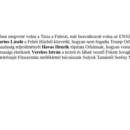
obban megverte volna a Tisza a Fideszt, már beavatkozott volna az ENS
artus László
a Fehér Házból közvetíti, hogyan nem fogadta Trump Or
azdaság teljesítményét
Havas Henrik
röpirata Orbánnak, hogyan vonulj
ársasági elnöknek
Verebes István
a kezeit és lábait vesztő Fekete lovagb
elefonját
Filoszemita melléklettel búcsúzunk Sulyok Tamástól
Serény 