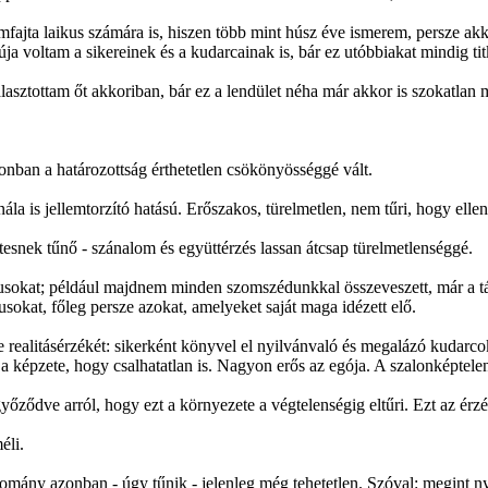
mfajta laikus számára is, hiszen több mint húsz éve ismerem, persze a
úja voltam a sikereinek és a kudarcainak is, bár ez utóbbiakat mindig titk
álasztottam őt akkoriban, bár ez a lendület néha már akkor is szokatlan
zonban a határozottság érthetetlen csökönyösséggé vált.
ála is jellemtorzító hatású. Erőszakos, türelmetlen, nem tűri, hogy ell
etesnek tűnő - szánalom és együttérzés lassan átcsap türelmetlenséggé.
usokat; például majdnem minden szomszédunkkal összeveszett, már a tá
sokat, főleg persze azokat, amelyeket saját maga idézett elő.
te realitásérzékét: sikerként könyvel el nyilvánvaló és megalázó kudarc
 képzete, hogy csalhatatlan is. Nagyon erős az egója. A szalonképtelenn
yőződve arról, hogy ezt a környezete a végtelenségig eltűri. Ezt az érzés
éli.
mány azonban - úgy tűnik - jelenleg még tehetetlen. Szóval: megint ny