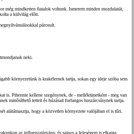
kkor még mindketten fiatalok voltunk. Ismerem minden mozdulatát,
olta a külvilág előtt.
 megnyilvánulásokkal párosult.
entmondjanak neki.
gabb környezetünk is krakélernek tartja, sokan egy ideje szóba sem
okat is. Pihennie kellene szegénynek, de - melléktünetként - meg van
ek minősíthető tetteit és húzásait furfangos huszárcsínynek tartja.
ét alátámasztja, hogy a közvetlen környezete valójában el is tűri.
akunkon az influenzajárvány, és sajnos a feleségem is elkapta.