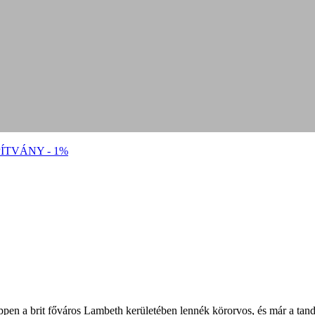
ÍTVÁNY - 1%
en a brit főváros Lambeth kerületében lennék körorvos, és már a tandí