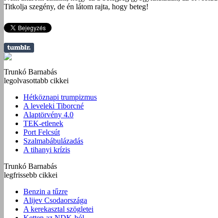
Titkolja szegény, de én látom rajta, hogy beteg!
Trunkó Barnabás
legolvasottabb cikkei
Hétköznapi trumpizmus
A leveleki Tiborcné
Alaptörvény 4.0
TEK-etlenek
Port Felcsút
Szalmabábulázadás
A tihanyi krízis
Trunkó Barnabás
legfrissebb cikkei
Benzin a tűzre
Alijev Csodaországa
A kerekasztal szögletei
Ketten az NDK-ból