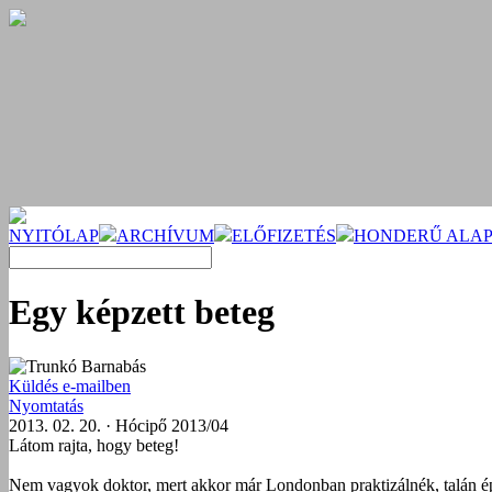
NYITÓLAP
ARCHÍVUM
ELŐFIZETÉS
HONDERŰ ALAP
Egy képzett beteg
Trunkó Barnabás
Küldés e-mailben
Nyomtatás
2013. 02. 20. · Hócipő 2013/04
Látom rajta, hogy beteg!
Nem vagyok doktor, mert akkor már Londonban praktizálnék, talán épp