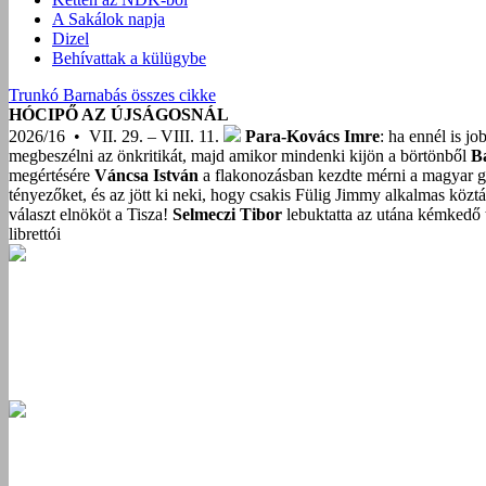
A Sakálok napja
Dizel
Behívattak a külügybe
Trunkó Barnabás összes cikke
HÓCIPŐ AZ ÚJSÁGOSNÁL
2026/16 • VII. 29. – VIII. 11.
Para-Kovács Imre
: ha ennél is j
megbeszélni az önkritikát, majd amikor mindenki kijön a börtönből
B
megértésére
Váncsa István
a flakonozásban kezdte mérni a magyar g
tényezőket, és az jött ki neki, hogy csakis Fülig Jimmy alkalmas közt
választ elnököt a Tisza!
Selmeczi Tibor
lebuktatta az utána kémkedő t
librettói