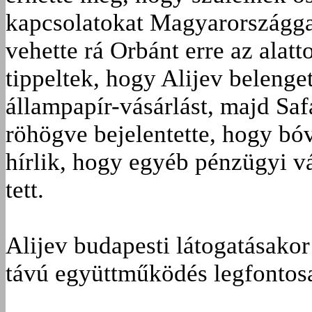
kapcsolatokat Magyarországgal.
vehette rá Orbánt erre az ala
tippeltek, hogy Alijev belenget
állampapír-vásárlást, majd Saf
röhögve bejelentette, hogy bó
hírlik, hogy egyéb pénzügyi v
tett.
Alijev budapesti látogatásakor 
távú együttműködés legfontosa