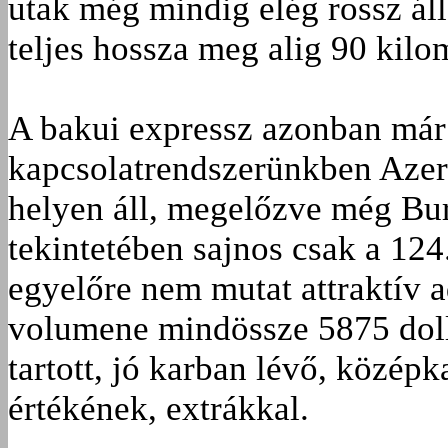
utak még mindig elég rossz ál
teljes hossza meg alig 90 kilo
A bakui expressz azonban már 
kapcsolatrendszerünkben Azer
helyen áll, megelőzve még Bur
tekintetében sajnos csak a 124
egyelőre nem mutat attraktív 
volumene mindössze 5875 doll
tartott, jó karban lévő, középk
értékének, extrákkal.