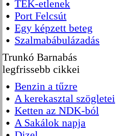
TEK-etlenek
Port Felcsút
Egy képzett beteg
Szalmabábulázadás
Trunkó Barnabás
legfrissebb cikkei
Benzin a tűzre
A kerekasztal szögletei
Ketten az NDK-ból
A Sakálok napja
Dizel