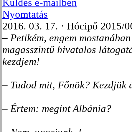
Küldés e-mailben
Nyomtatás
2016. 03. 17. · Hócipő 2015/0
– Petikém, engem mostanában 
magasszintű hivatalos látoga
kezdjem!
– Tudod mit, Főnök? Kezdjük 
– Értem: megint Albánia?