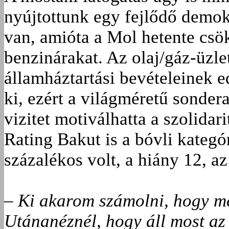
nyújtottunk egy fejlődő demo
van, amióta a Mol hetente csök
benzinárakat. Az olaj/gáz-üzl
államháztartási bevételeinek e
ki, ezért a világméretű sonder
vizitet motiválhatta a szolidari
Rating Bakut is a bóvli kategór
százalékos volt, a hiány 12, a
– Ki akarom számolni, hogy me
Utánanéznél, hogy áll most az