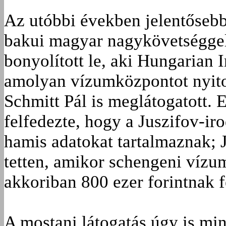
Az utóbbi években jelentősebb 
bakui magyar nagykövetséggel 
bonyolított le, aki Hungarian 
amolyan vízumközpontot nyitot
Schmitt Pál is meglátogatott
felfedezte, hogy a Juszifov-ir
hamis adatokat tartalmaznak; J
tetten, amikor schengeni vízu
akkoriban 800 ezer forintnak f
A mostani látogatás úgy is min