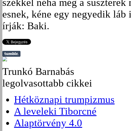
székkel néha még a suszterek 
esnek, kéne egy negyedik láb 
írják: Baki.
Trunkó Barnabás
legolvasottabb cikkei
Hétköznapi trumpizmus
A leveleki Tiborcné
Alaptörvény 4.0