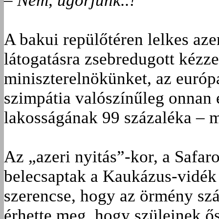
– Nem, ugorjunk..!
A bakui repülőtéren lelkes aze
látogatásra zsebredugott kézz
miniszterelnökünket, az európ
szimpátia valószínűleg onnan 
lakosságának 99 százaléka – 
Az „azeri nyitás”-kor, a Safa
belecsaptak a Kaukázus-vidék
szerencse, hogy az örmény s
érhette meg, hogy szüleinek ő