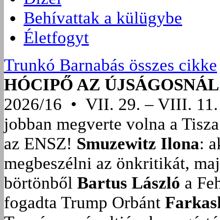
Behívattak a külügybe
Életfogyt
Trunkó Barnabás összes cikke
HÓCIPŐ AZ ÚJSÁGOSNÁL
2026/16 • VII. 29. – VIII. 11.
jobban megverte volna a Tisza
az ENSZ!
Smuzewitz Ilona
: 
megbeszélni az önkritikát, ma
börtönből
Bartus László
a Feh
fogadta Trump Orbánt
Farkas