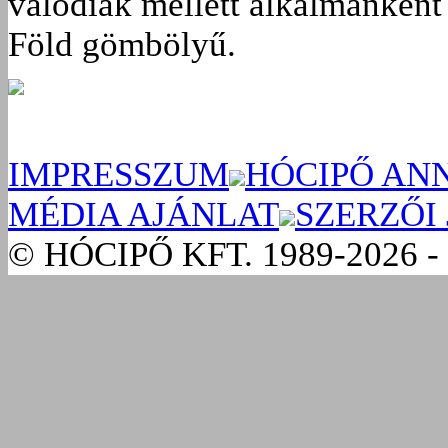
valódiak mellett alkalmanként 
Föld gömbölyű.
IMPRESSZUM
HÓCIPŐ AN
MÉDIA AJÁNLAT
SZERZŐI
© HÓCIPŐ KFT. 1989-2026