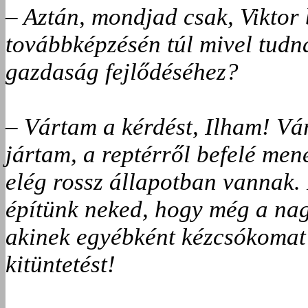
– Aztán, mondjad csak, Viktor 
továbbképzésén túl mivel tudn
gazdaság fejlődéséhez?
– Vártam a kérdést, Ilham! Vá
jártam, a reptérről befelé men
elég rossz állapotban vannak.
építünk neked, hogy még a nag
akinek egyébként kézcsókomat 
kitüntetést!