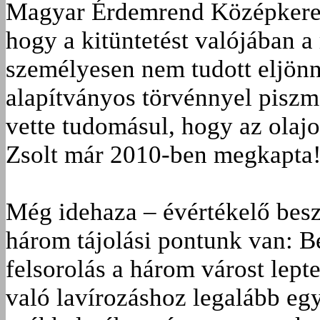
Magyar Érdemrend Középkeresz
hogy a kitüntetést valójában 
személyesen nem tudott eljönn
alapítványos törvénnyel pisz
vette tudomásul, hogy az olajo
Zsolt már 2010-ben megkapta!
Még idehaza – évértékelő bes
három tájolási pontunk van: B
felsorolás a három várost lept
való lavírozáshoz legalább eg