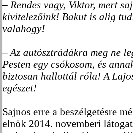
– Rendes vagy, Viktor, mert s
kivitelezőink! Bakut is alig tu
valahogy!
– Az autósztrádákra meg ne le
Pesten egy csókosom, és anna
biztosan hallottál róla! A Laj
egészet!
Sajnos erre a beszélgetésre mé
elnök 2014. novemberi látogatá