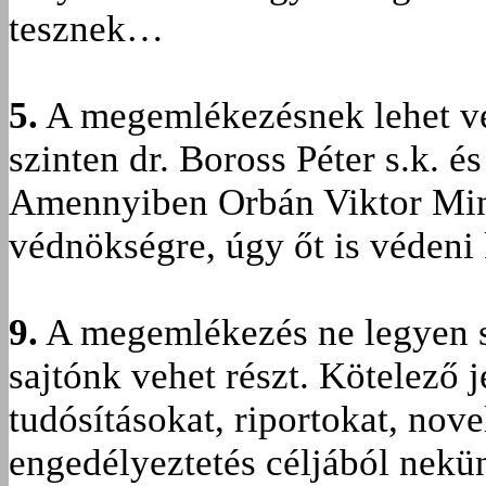
tesznek…
5.
A megemlékezésnek lehet vé
szinten dr. Boross Péter s.k. é
Amennyiben Orbán Viktor Mini
védnökségre, úgy őt is védeni
9.
A megemlékezés ne legyen s
sajtónk vehet részt. Kötelező 
tudósításokat, riportokat, nov
engedélyeztetés céljából nek