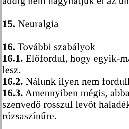
addig nem hagyhatjuk el az ü
15.
Neuralgia
16.
További szabályok
16.1.
Előfordul, hogy egyik-m
lesz.
16.2.
Nálunk ilyen nem fordulh
16.3.
Amennyiben mégis, abban
szenvedő rosszul levőt haladé
rózsaszínűre.