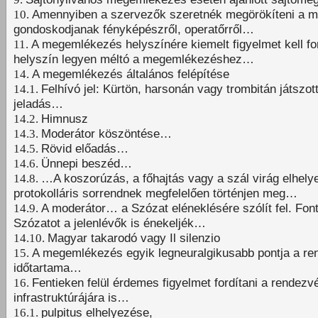
10.
Amennyiben a szervezők szeretnék megörökíteni a 
gondoskodjanak fényképészről, operatőrről…
11.
A megemlékezés helyszínére kiemelt figyelmet kell for
helyszín legyen méltó a megemlékezéshez…
14.
A megemlékezés általános felépítése
14.1.
Felhívó jel: Kürtön, harsonán vagy trombitán játszo
jeladás…
14.2.
Himnusz
14.3.
Moderátor köszöntése…
14.5.
Rövid előadás…
14.6.
Ünnepi beszéd…
14.8.
…A koszorúzás, a főhajtás vagy a szál virág elhely
protokolláris sorrendnek megfelelően történjen meg…
14.9.
A moderátor… a Szózat eléneklésére szólít fel. Fon
Szózatot a jelenlévők is énekeljék…
14.10.
Magyar takarodó vagy Il silenzio
15.
A megemlékezés egyik legneuralgikusabb pontja a r
időtartama…
16.
Fentieken felül érdemes figyelmet fordítani a rendezv
infrastruktúrájára is…
16.1.
pulpitus elhelyezése,