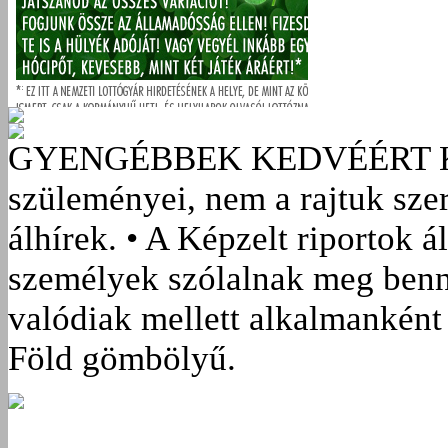
GYENGÉBBEK KEDVÉÉRT
szüleményei, nem a rajtuk sze
álhírek. • A Képzelt riportok á
személyek szólalnak meg benn
valódiak mellett alkalmanként 
Föld gömbölyű.