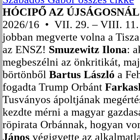
HÓCIPŐ AZ ÚJSÁGOSNÁL
2026/16 • VII. 29. – VIII. 11.
jobban megverte volna a Tisza
az ENSZ!
Smuzewitz Ilona
: 
megbeszélni az önkritikát, ma
börtönből
Bartus László
a Feh
fogadta Trump Orbánt
Farkas
Tusványos ápoltjának megérté
kezdte mérni a magyar gazdasá
röpirata Orbánnak, hogyan vonu
János
végigvette az alkalmatla