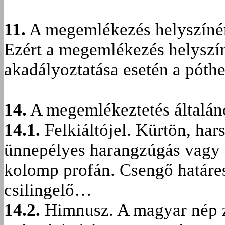
11.
A megemlékezés helyszínére
Ezért a megemlékezés helyszín
akadályoztatása esetén a pót
14.
A megemlékeztetés általános
14.1.
Felkiáltójel. Kürtön, har
ünnepélyes harangzúgás vagy 
kolomp profán. Csengő határes
csilingelő…
14.2.
Himnusz. A magyar nép zi