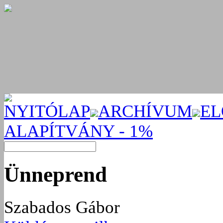
NYITÓLAP
ARCHÍVUM
EL
ALAPÍTVÁNY - 1%
Ünneprend
Szabados Gábor