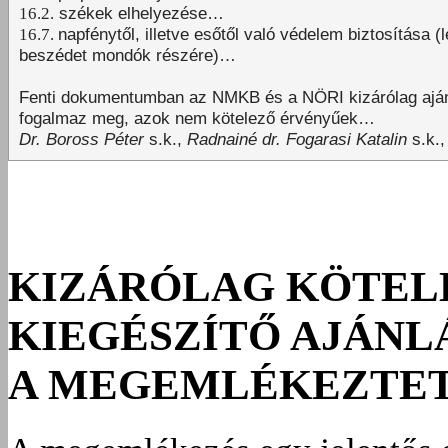
16.2.
székek elhelyezése…
16.7.
napfénytől, illetve esőtől való védelem biztosítása (
beszédet mondók részére)…
Fenti dokumentumban az NMKB és a NÖRI kizárólag ajá
fogalmaz meg, azok nem kötelező érvényűek…
Dr. Boross Péter
s.k.,
Radnainé dr. Fogarasi Katalin
s.k.,
KIZÁRÓLAG KÖTEL
KIEGÉSZÍTŐ AJÁN
A MEGEMLÉKEZTE