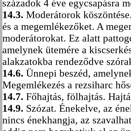
századok 4 éve egycsapásra m
14.3.
Moderátorok köszöntése.
és a megemlékezőket. A mege
moderátorokat. Ez alatt pattog
amelynek ütemére a kiscserké
alakzatokba rendeződve szóra
14.6.
Ünnepi beszéd, amelynek 
Megemlékezés a rezsiharc hőse
14.7.
Főhajtás, fölhajtás. Hajt
14.9.
Szózat. Énekelve, az ének
nincs énekhangja, az szavalha