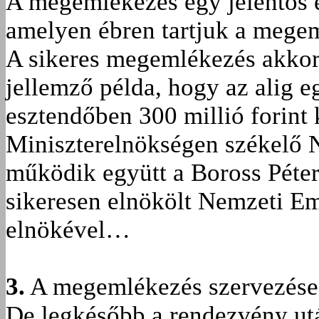
A megemlékezés egy jelentős 
amelyen ébren tartjuk a megem
A sikeres megemlékezés akkor é
jellemző példa, hogy az alig eg
esztendőben 300 millió forint
Miniszterelnökségen székelő 
működik együtt a Boross Péter
sikeresen elnökölt Nemzeti Em
elnökével…
3.
A megemlékezés szervezése m
De legkésőbb a rendezvény ut