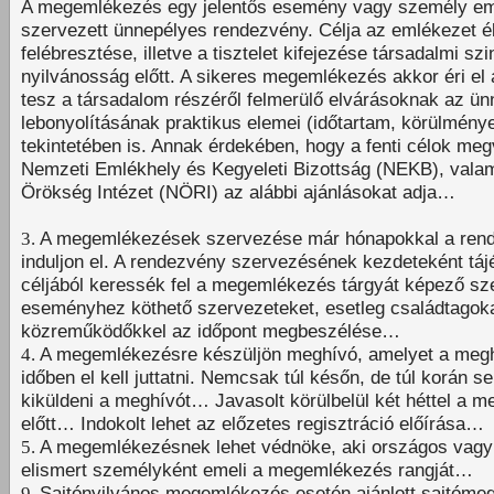
A megemlékezés egy jelentős esemény vagy személy em
szervezett ünnepélyes rendezvény. Célja az emlékezet é
felébresztése, illetve a tisztelet kifejezése társadalmi sz
nyilvánosság előtt. A sikeres megemlékezés akkor éri el a
tesz a társadalom részéről felmerülő elvárásoknak az ü
lebonyolításának praktikus elemei (időtartam, körülménye
tekintetében is. Annak érdekében, hogy a fenti célok me
Nemzeti Emlékhely és Kegyeleti Bizottság (NEKB), vala
Örökség Intézet (NÖRI) az alábbi ajánlásokat adja…
3.
A megemlékezések szervezése már hónapokkal a rend
induljon el. A rendezvény szervezésének kezdeteként táj
céljából keressék fel a megemlékezés tárgyát képező s
eseményhez köthető szervezeteket, esetleg családtagok
közreműködőkkel az időpont megbeszélése…
4.
A megemlékezésre készüljön meghívó, amelyet a meg
időben el kell juttatni. Nemcsak túl későn, de túl korán se
kiküldeni a meghívót… Javasolt körülbelül két héttel a 
előtt… Indokolt lehet az előzetes regisztráció előírása…
5.
A megemlékezésnek lehet védnöke, aki országos vagy 
elismert személyként emeli a megemlékezés rangját…
9.
Sajtónyilvános megemlékezés esetén ajánlott sajtóme