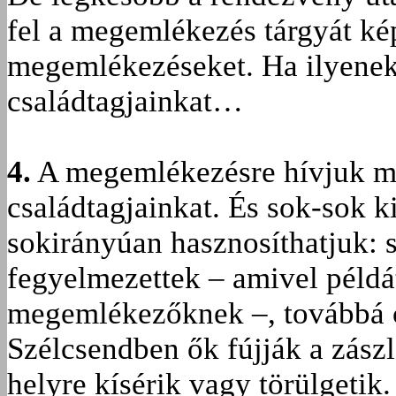
fel a megemlékezés tárgyát k
megemlékezéseket. Ha ilyenek
családtagjainkat…
4.
A megemlékezésre hívjuk m
családtagjainkat. És sok-sok k
sokirányúan hasznosíthatjuk: 
fegyelmezettek – amivel példá
megemlékezőknek –, továbbá ci
Szélcsendben ők fújják a zászl
helyre kísérik vagy törülgeti