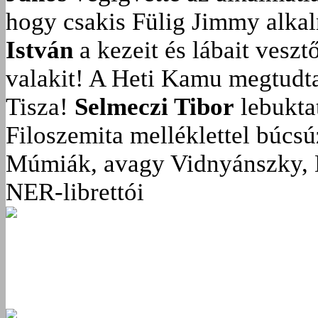
hogy csakis Fülig Jimmy alka
István
a kezeit és lábait veszt
valakit!
A Heti Kamu megtudta:
Tisza!
Selmeczi Tibor
lebukta
Filoszemita melléklettel búcs
Múmiák, avagy Vidnyánszky, 
NER-librettói