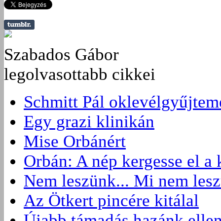
Szabados Gábor
legolvasottabb cikkei
Schmitt Pál oklevélgyűjte
Egy grazi klinikán
Mise Orbánért
Orbán: A nép kergesse el a
Nem leszünk... Mi nem les
Az Ötkert pincére kitálal
Újabb támadás hazánk elle