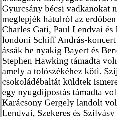
Gyurcsány bécsi vadkanokat ne
meglepjék hátulról az erdőben
Charles Gati, Paul Lendvai és
londoni Schiff András-koncer
ássák be nyakig Bayert és Ben
Stephen Hawking támadta voln
amely a tolószékéhez köti. Szi
csokoládébaltát küldtek ismer
egy nyugdíjpostás támadta vol
Karácsony Gergely landolt vol
Lendvai, Szekeres és Szilvásy 