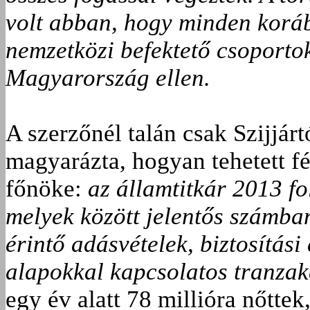
volt abban, hogy minden koráb
nemzetközi befektető csoportok
Magyarország ellen.
A szerzőnél talán csak Szijjár
magyarázta, hogyan tehetett fé
főnöke:
az államtitkár 2013 fo
melyek között jelentős számba
érintő adásvételek, biztosítási
alapokkal kapcsolatos tranzak
egy év alatt 78 millióra nőtte