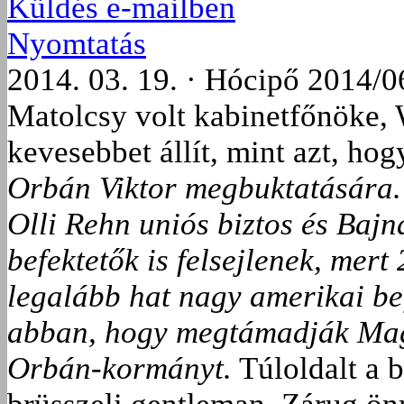
Küldés e-mailben
Nyomtatás
2014. 03. 19. · Hócipő 2014/0
Matolcsy volt kabinetfőnöke
kevesebbet állít, mint azt, ho
Orbán Viktor megbuktatására. 
Olli Rehn uniós biztos és Bajn
befektetők is felsejlenek, mer
legalább hat nagy amerikai be
abban, hogy megtámadják Mag
Orbán-kormányt.
Túloldalt a 