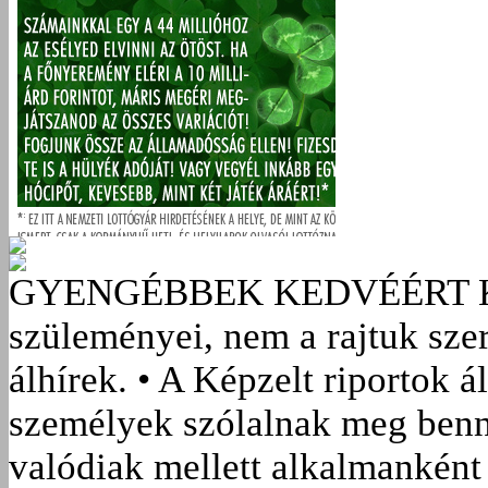
GYENGÉBBEK KEDVÉÉRT
szüleményei, nem a rajtuk sze
álhírek. • A Képzelt riportok á
személyek szólalnak meg benn
valódiak mellett alkalmanként 