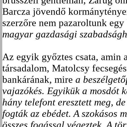
brüsszeli gentleman, Zárug ö
Barcza jövendő kormánytényez
szerzőre nem pazaroltunk egy 
magyar gazdasági szabadságha
Az egyik győztes csata, amin 
társadalom, Matolcsy fecsegé
bankárának, mire
a beszélgető
vajazókés. Egyikük a mosdót ke
hány telefont eresztett meg, de
fogták az ebédet. A szokásos m
összes fogással végeztek. A tö