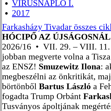
VÍRUSNAPLÓ I.
2017
Farkasházy Tivadar összes cik
HÓCIPŐ AZ ÚJSÁGOSNÁL
2026/16 • VII. 29. – VIII. 11.
jobban megverte volna a Tisza
az ENSZ!
Smuzewitz Ilona
: 
megbeszélni az önkritikát, ma
börtönből
Bartus László
a Feh
fogadta Trump Orbánt
Farkas
Tusványos ápoltjának megérté