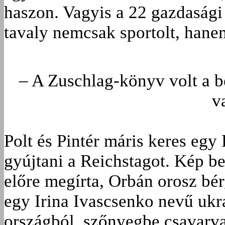
haszon. Vagyis a 22 gazdasági
tavaly nemcsak sportolt, hanem
– A Zuschlag-könyv volt a b
v
Polt és Pintér máris keres egy
gyújtani a Reichstagot. Kép b
előre megírta, Orbán orosz bé
egy Irina Ivascsenko nevű ukr
országból, szőnyegbe csavarva