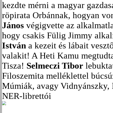
kezdte mérni a magyar gazdasá
röpirata Orbánnak, hogyan vonu
János
végigvette az alkalmatla
hogy csakis Fülig Jimmy alka
István
a kezeit és lábait veszt
valakit!
A Heti Kamu megtudta:
Tisza!
Selmeczi Tibor
lebukta
Filoszemita melléklettel búcs
Múmiák, avagy Vidnyánszky, 
NER-librettói