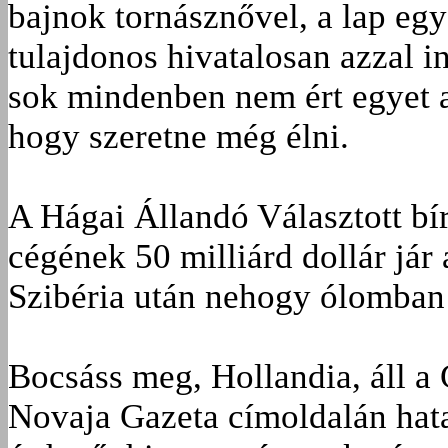
bajnok tornásznővel, a lap egy
tulajdonos hivatalosan azzal i
sok mindenben nem ért egyet a
hogy szeretne még élni.
A Hágai Állandó Választott bí
cégének 50 milliárd dollár jár
Szibéria után nehogy ólomban
Bocsáss meg, Hollandia, áll a 
Novaja Gazeta címoldalán hat