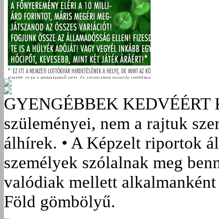
GYENGÉBBEK KEDVÉÉRT
szüleményei, nem a rajtuk sze
álhírek. • A Képzelt riportok á
személyek szólalnak meg benn
valódiak mellett alkalmanként 
Föld gömbölyű.