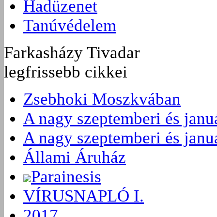
Hadüzenet
Tanúvédelem
Farkasházy Tivadar
legfrissebb cikkei
Zsebhoki Moszkvában
A nagy szeptemberi és januá
A nagy szeptemberi és januá
Állami Áruház
Parainesis
VÍRUSNAPLÓ I.
2017