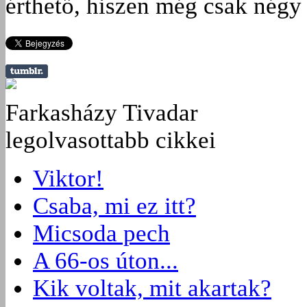
érthető, hiszen még csak négy ú
Farkasházy Tivadar
legolvasottabb cikkei
Viktor!
Csaba, mi ez itt?
Micsoda pech
A 66-os úton...
Kik voltak, mit akartak?