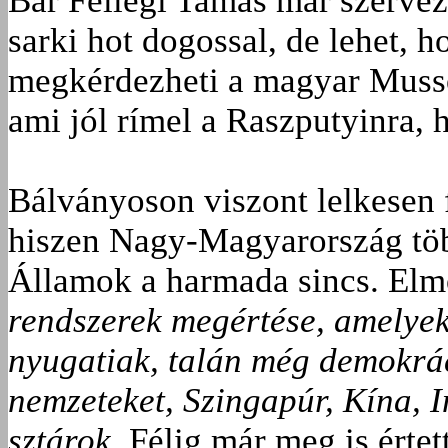
Bár Fellegi Tamás már szervez 
sarki hot dogossal, de lehet, 
megkérdezheti a magyar Musso
ami jól rímel a Raszputyinra,
Bálványoson viszont lelkesen 
hiszen Nagy-Magyarország töb
Államok a harmada sincs. El
rendszerek megértése, amelye
nyugatiak, talán még demokrác
nemzeteket, Szingapúr, Kína, 
sztárok.
Félig már meg is érte