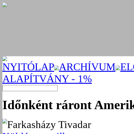
NYITÓLAP
ARCHÍVUM
EL
ALAPÍTVÁNY - 1%
Időnként ráront Ameri
Farkasházy Tivadar