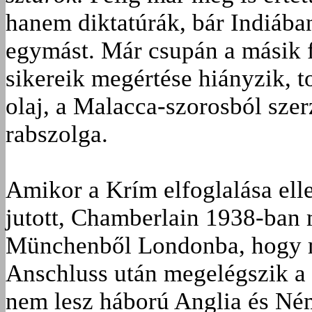
hanem diktatúrák, bár Indiában
egymást. Már csupán a másik f
sikereik megértése hiányzik, t
olaj, a Malacca-szorosból szerz
rabszolga.
Amikor a Krím elfoglalása ell
jutott, Chamberlain 1938-ban
Münchenből Londonba, hogy me
Anschluss után megelégszik a 
nem lesz háború Anglia és Ném