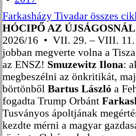
Farkasházy Tivadar összes cik
HÓCIPŐ AZ ÚJSÁGOSNÁL
2026/16 • VII. 29. – VIII. 11.
jobban megverte volna a Tisza
az ENSZ!
Smuzewitz Ilona
: 
megbeszélni az önkritikát, ma
börtönből
Bartus László
a Feh
fogadta Trump Orbánt
Farkas
Tusványos ápoltjának megérté
kezdte mérni a magyar gazdasá