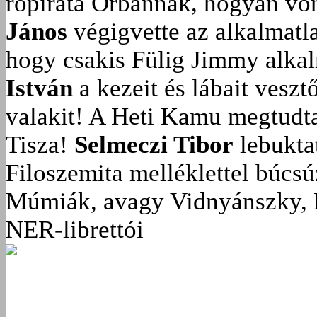
röpirata Orbánnak, hogyan vonu
János
végigvette az alkalmatla
hogy csakis Fülig Jimmy alka
István
a kezeit és lábait veszt
valakit!
A Heti Kamu megtudta:
Tisza!
Selmeczi Tibor
lebukta
Filoszemita melléklettel búcs
Múmiák, avagy Vidnyánszky, 
NER-librettói