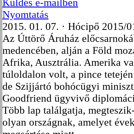
Küldés e-mailben
Nyomtatás
2015. 01. 07. · Hócipő 2015/0
Az Úttörő Áruház előcsarnoká
medencében, alján a Föld moz
Afrika, Ausztrália. Amerika va
túloldalon volt, a pince tetejé
de Szijjártó bohócügyi minisz
Goodfriend ügyvivő diplomáci
Több lap találgatja, megteszik
olyan országnak, amelyet évek 