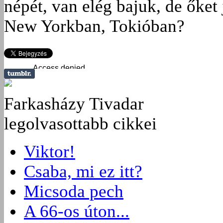
népét, van elég bajuk, de őke
New Yorkban, Tokióban?
Farkasházy Tivadar
legolvasottabb cikkei
Viktor!
Csaba, mi ez itt?
Micsoda pech
A 66-os úton...