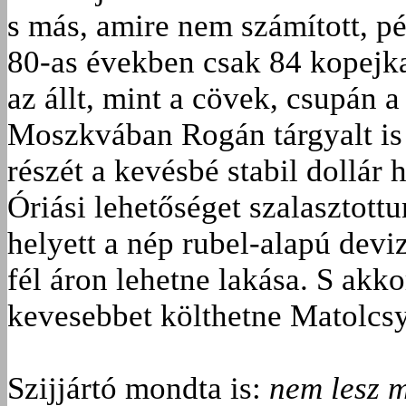
s más, amire nem számított, pél
80-as években csak 84 kopejka 
az állt, mint a cövek, csupán a
Moszkvában Rogán tárgyalt is 
részét a kevésbé stabil dollár 
Óriási lehetőséget szalasztottu
helyett a nép rubel-alapú deviz
fél áron lehetne laká­sa. S akk
kevesebbet költhetne Matolcs
Szijjártó mondta is:
nem lesz m