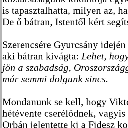
is tapasztalhatta, milyen az, 
De ő bátran, Istentől kért segí
Szerencsére Gyurcsány idején
aki bátran kivágta:
Lehet, hogy
jön a szabadság, Oroszországg
már semmi dolgunk sincs.
Mondanunk se kell, hogy Vikto
hétévente cserélődnek, vagyi
Orbán jelentette ki a Fidesz 