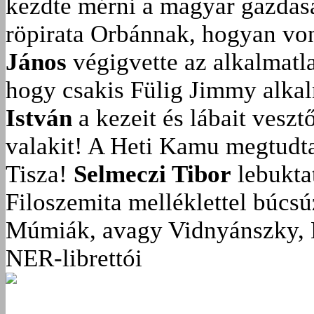
kezdte mérni a magyar gazdasá
röpirata Orbánnak, hogyan vonu
János
végigvette az alkalmatla
hogy csakis Fülig Jimmy alka
István
a kezeit és lábait veszt
valakit!
A Heti Kamu megtudta:
Tisza!
Selmeczi Tibor
lebukta
Filoszemita melléklettel búcs
Múmiák, avagy Vidnyánszky, 
NER-librettói