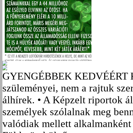
GYENGÉBBEK KEDVÉÉRT
szüleményei, nem a rajtuk sze
álhírek. • A Képzelt riportok á
személyek szólalnak meg benn
valódiak mellett alkalmanként 