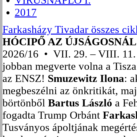
VÍRUSNAPLÓ I.
2017
Farkasházy Tivadar összes cik
HÓCIPŐ AZ ÚJSÁGOSNÁL
2026/16 • VII. 29. – VIII. 11.
jobban megverte volna a Tisza
az ENSZ!
Smuzewitz Ilona
: 
megbeszélni az önkritikát, ma
börtönből
Bartus László
a Feh
fogadta Trump Orbánt
Farkas
Tusványos ápoltjának megérté