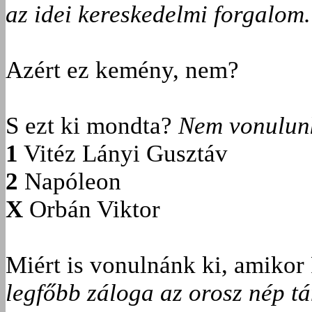
az idei kereskedelmi forgalom.
Azért ez kemény, nem?
S ezt ki mondta?
Nem vonulunk
1
Vitéz Lányi Gusztáv
2
Napóleon
X
Orbán Viktor
Miért is vonulnánk ki, amikor 
legfőbb záloga az orosz nép t