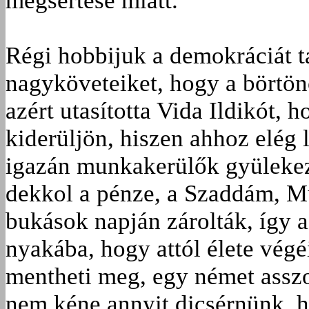
megsértése miatt.
Régi hobbijuk a demokráciát t
nagyköveteiket, hogy a börtö
azért utasította Vida Ildikót, 
kiderüljön, hiszen ahhoz elég
igazán munkakerülők gyülekeze
dekkol a pénze, a Szaddám, M
bukások napján zárolták, így 
nyakába, hogy attól élete végé
mentheti meg, egy német asszon
nem kéne annyit dicsérnünk, h