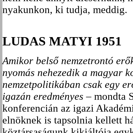
nyakunkon, ki tudja, meddig.
LUDAS MATYI 1951
Amikor belső nemzetrontó erők
nyomás nehezedik a magyar ko
nemzetpolitikában csak egy er
igazán eredményes
– mondta S
konferencián az igazi Akadém
elnöknek is tapsolnia kellett h
köztársaságunk kikiáltója eg