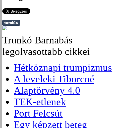
Trunkó Barnabás
legolvasottabb cikkei
Hétköznapi trumpizmus
A leveleki Tiborcné
Alaptörvény 4.0
TEK-etlenek
Port Felcsút
Egy képzett beteg