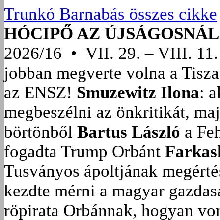
Trunkó Barnabás összes cikke
HÓCIPŐ AZ ÚJSÁGOSNÁL
2026/16 • VII. 29. – VIII. 11.
jobban megverte volna a Tisza
az ENSZ!
Smuzewitz Ilona
: 
megbeszélni az önkritikát, ma
börtönből
Bartus László
a Feh
fogadta Trump Orbánt
Farkas
Tusványos ápoltjának megérté
kezdte mérni a magyar gazdasá
röpirata Orbánnak, hogyan vonu