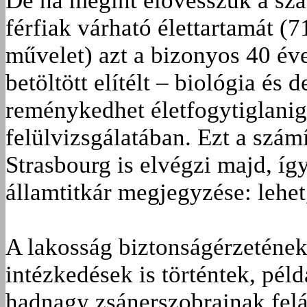
De ha megint elővesszük a szá
férfiak várható élettartamát (
művelet) azt a bizonyos 40 éve
betöltött elítélt – biológia és
reménykedhet életfogytiglanig
felülvizsgálatában. Ezt a szám
Strasbourg is elvégzi majd, íg
államtitkár megjegyzése: lehe
A lakosság biztonságérzetének
intézkedések is történtek, pé
hadnagy zsánerszobrainak felál