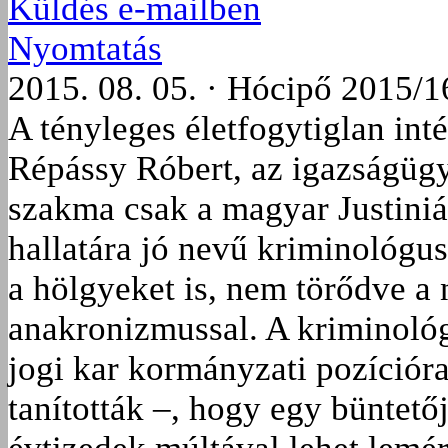
Küldés e-mailben
Nyomtatás
2015. 08. 05. · Hócipő 2015/1
A tényleges életfogytiglan int
Répássy Róbert, az igazságügye
szakma csak a magyar Justiniá
hallatára jó nevű kriminológu
a hölgyeket is, nem törődve a
anakronizmussal. A kriminológi
jogi kar kormányzati pozícióra
tanították –, hogy egy büntető