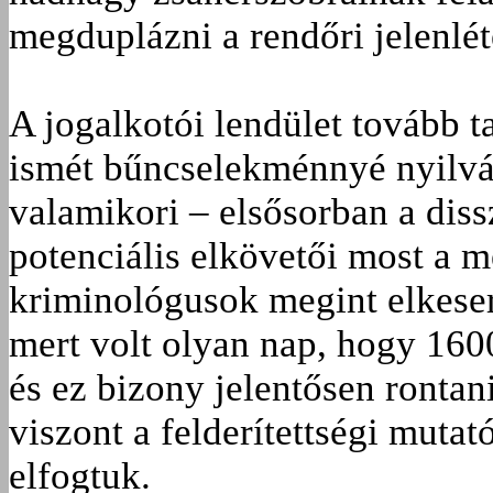
megduplázni a rendőri jelenlét
A jogalkotói lendület tovább t
ismét bűncselekménnyé nyilvánít
valamikori – elsősorban a diss
potenciális elkövetői most a 
kriminológusok megint elkeser
mert volt olyan nap, hogy 1600 
és ez bizony jelentősen rontani
viszont a felderítettségi muta
elfogtuk.