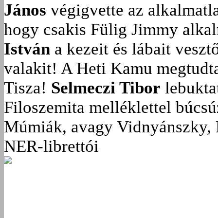
János
végigvette az alkalmatla
hogy csakis Fülig Jimmy alka
István
a kezeit és lábait veszt
valakit!
A Heti Kamu megtudta:
Tisza!
Selmeczi Tibor
lebukta
Filoszemita melléklettel búcs
Múmiák, avagy Vidnyánszky, 
NER-librettói