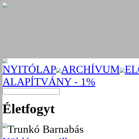
NYITÓLAP
ARCHÍVUM
EL
ALAPÍTVÁNY - 1%
Életfogyt
Trunkó Barnabás