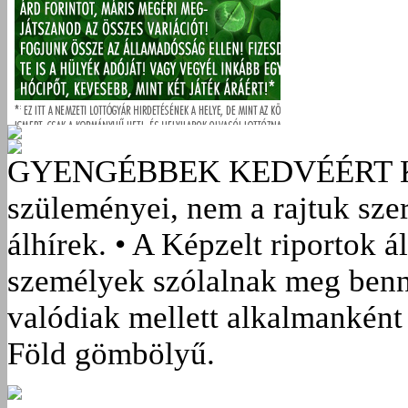
GYENGÉBBEK KEDVÉÉRT
szüleményei, nem a rajtuk sze
álhírek. • A Képzelt riportok á
személyek szólalnak meg benn
valódiak mellett alkalmanként 
Föld gömbölyű.