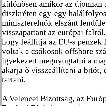
különösen amikor az újonnan 
diszkréten egy-egy halálfolyosó
miniszterelnök elszánt lendül
visszapattant az európai falról
hogy leállítja az EU-s pénzek 
voltak a csókosok offshore s
igyekezett megnyugtatni a ma
akarja ő visszaállítani a bitót
tartani.
A Velencei Bizottság, az Euró