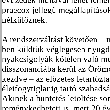
évtizedek múltával lehet lemé
praecox jellegű megállapítás
nélkülöznek.
A rendszerváltást követően – 
ben küldtük véglegesen nyugdí
nyakcsigolyák kötélen való m
disszonanciába kerül az Örömó
kezdve – az előzetes letartózt
életfogytiglanig tartó szabads
Akinek a büntetés letöltése so
reménykedhetett is, mert 20 év