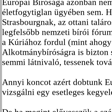
Európai Bírósága azonban nem 
életfogytiglan ügyében sem. Ha 
Strasbourgnak, az ottani talár
legfelsőbb nemzeti bírói fóru
a Kúriához fordul (mint ahogy
Alkotmánybíróságra is bizton s
semmi látnivaló, tessenek tov
Annyi koncot azért dobtunk E
vizsgálni egy esetleges kegyel