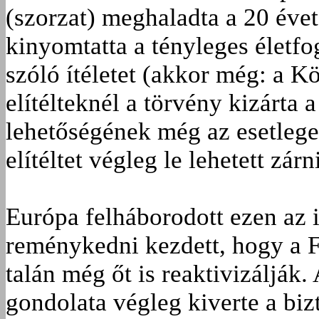
(szorzat) meghaladta a 20 évet
kinyomtatta a tényleges életfo
szóló ítéletet (akkor még: a K
elítélteknél a törvény kizárta 
lehetőségének még az esetleges
elítéltet végleg le lehetett zárn
Európa felháborodott ezen az 
reménykedni kezdett, hogy a F
talán még őt is reaktivizálják.
gondolata végleg kiverte a biz