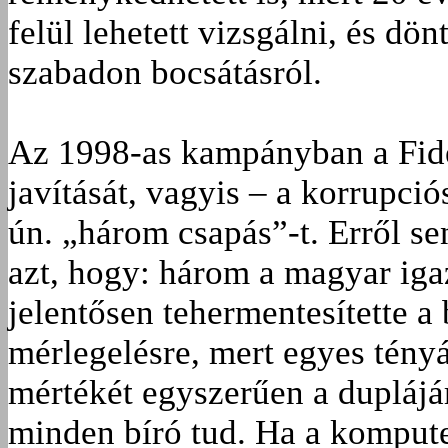
felül lehetett vizsgálni, és dön
szabadon bocsátásról.
Az 1998-as kampányban a Fide
javítását, vagyis – a korrupc
ún. „három csapás”-t. Erről s
azt, hogy: három a magyar igaz
jelentősen tehermentesítette a
mérlegelésre, mert egyes tényál
mértékét egyszerűen a duplájár
minden bíró tud. Ha a komput