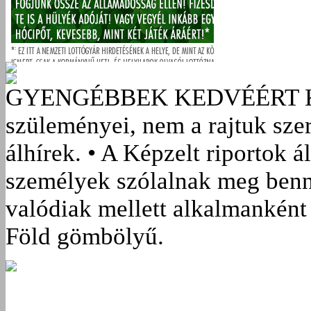
GYENGÉBBEK KEDVÉÉRT
szüleményei, nem a rajtuk sze
álhírek. • A Képzelt riportok á
személyek szólalnak meg benn
valódiak mellett alkalmanként 
Föld gömbölyű.