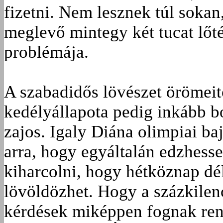
fizetni. Nem lesznek túl soka
meglevő mintegy két tucat lőté
problémája.
A szabadidős lövészet örömeit
kedélyállapota pedig inkább bo
zajos. Igaly Diána olimpiai b
arra, hogy egyáltalán edzhesse
kiharcolni, hogy hétköznap dél
lövöldözhet. Hogy a százkilenc
kérdések miképpen fognak ren