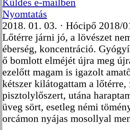
Küldés e-mailben
Nyomtatás
2018. 01. 03. · Hócipő 2018/0
Lőtérre járni jó, a lövészet n
éberség, koncentráció. Gyógy
ő bomlott elméjét újra meg újr
ezelőtt magam is igazolt amat
kétszer kilátogattam a lőtérre
pisztolylőszert, utána harapta
üveg sört, esetleg némi tömény
orcámon nyájas mosollyal me