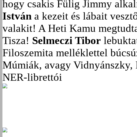
hogy csakis Fülig Jimmy alka
István
a kezeit és lábait veszt
valakit!
A Heti Kamu megtudta:
Tisza!
Selmeczi Tibor
lebukta
Filoszemita melléklettel búcs
Múmiák, avagy Vidnyánszky, 
NER-librettói