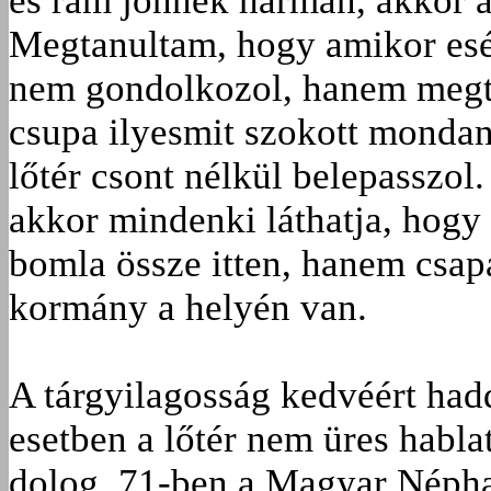
és rám jönnek hárman, akkor az
Megtanultam, hogy amikor esél
nem gondolkozol, hanem megte
csupa ilyesmit szokott mondan
lőtér csont nélkül belepasszol.
akkor mindenki láthatja, hogy
bomla össze itten, hanem csapa
kormány a helyén van.
A tárgyilagosság kedvéért ha
esetben a lőtér nem üres habla
dolog. 71-ben a Magyar Néphad