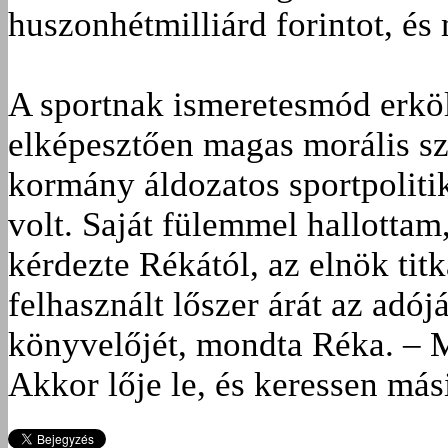
huszonhétmilliárd forintot, és
A sportnak ismeretesmód erköl
elképesztően magas morális sz
kormány áldozatos sportpolit
volt. Saját fülemmel hallottam
kérdezte Rékától, az elnök titk
felhasznált lőszer árát az adój
könyvelőjét, mondta Réka. – M
Akkor lője le, és keressen más