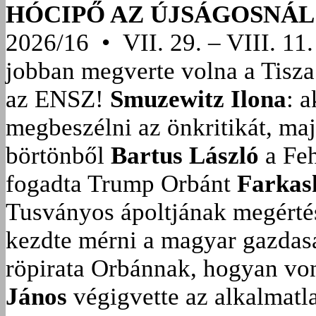
HÓCIPŐ AZ ÚJSÁGOSNÁL
2026/16 • VII. 29. – VIII. 11.
jobban megverte volna a Tisza
az ENSZ!
Smuzewitz Ilona
: 
megbeszélni az önkritikát, ma
börtönből
Bartus László
a Feh
fogadta Trump Orbánt
Farkas
Tusványos ápoltjának megérté
kezdte mérni a magyar gazdasá
röpirata Orbánnak, hogyan vonu
János
végigvette az alkalmatla