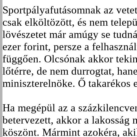
Sportpályafutásomnak az vetet
csak elköltözött, és nem telep
lövészetet már amúgy se tudná
ezer forint, persze a felhaszná
függően. Olcsónak akkor tekin
lőtérre, de nem durrogtat, han
miniszterelnöke. Ő takarékos e
Ha megépül az a százkilencven
betervezett, akkor a lakosság 
köszönt. Mármint azokéra, aki