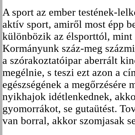
A sport az ember testének-lel
aktív sport, amiről most épp 
különbözik az élsporttól, mint
Kormányunk száz-meg százmilli
a szórakoztatóipar aberrált k
megélnie, s teszi ezt azon a c
egészségének a megőrzésére me
nyikhajok idétlenkednek, akk
gyomorrákot, se gutaütést. Tov
van borral, akkor szomjasak se