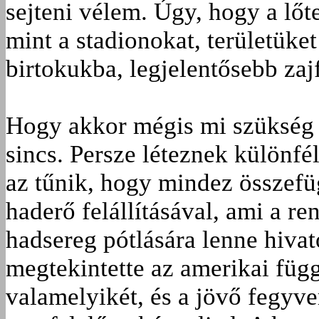
sejteni vélem. Úgy, hogy a lőt
mint a stadionokat, területüke
birtokukba, legjelentősebb zaj
Hogy akkor mégis mi szükség 
sincs. Persze léteznek különfé
az tűnik, hogy mindez összefüg
haderő felállításával, ami a re
hadsereg pótlására lenne hiva
megtekintette az amerikai függ
valamelyikét, és a jövő fegyve