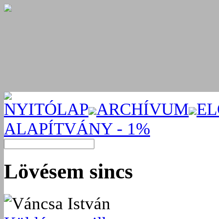
NYITÓLAP
ARCHÍVUM
EL
ALAPÍTVÁNY - 1%
Lövésem sincs
Váncsa István