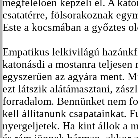
megfelelően képzeli el. A kat
csatatérre, fölsorakoznak egy
Este a kocsmában a győztes old
Empatikus lelkivilágú hazánkfi
katonásdi a mostanra teljesen 
egyszerűen az agyára ment. Mi
ezt látszik alátámasztani, zász
forradalom. Bennünket nem fog
kell állítanunk csapatainkat. F
nyergeljetek. Ha kint állok a