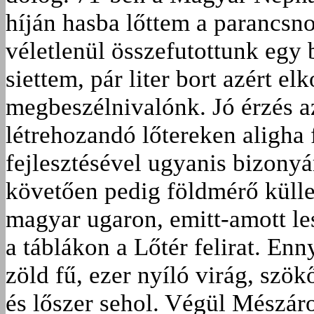
híján hasba lőttem a parancsn
véletlenül összefutottunk egy b
siettem, pár liter bort azért e
megbeszélnivalónk. Jó érzés az
létrehozandó lőtereken aligha 
fejlesztésével ugyanis bizonyá
követően pedig földmérő külle
magyar ugaron, emitt-amott les
a táblákon a Lőtér felirat. Enn
zöld fű, ezer nyíló virág, szök
és lőszer sehol. Végül Mészáro