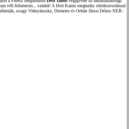
on a Fidesz illegalitásba
Dési János
végigvette az alkalmatlansági
an vélt felismerni... valakit!
A Heti Kamu megtudta: elnöksorsolással
Múmiák, avagy Vidnyánszky, Demeter és Orbán János Dénes NER-