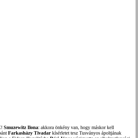
Z!
Smuzewitz Ilona
: akkora önkény van, hogy máskor kell
bánt
Farkasházy Tivadar
kísérletet tesz Tusványos ápoltjának