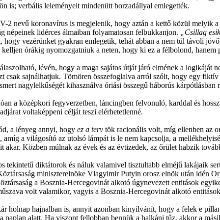
 is; verbális leleményeit mindenütt borzadállyal emlegették.
2 nevű koronavírus is megjelenik, hogy aztán a kettő közül melyik a
lág népeinek lidérces álmaiban folyamatosan felbukkanjon.
„Csillag esik
 hogy vezérünket gyakran emlegetik, tehát abban a nem túl távoli jöv
 kelljen órákig nyomozgatniuk a neten, hogy ki ez a félbolond, hanem pi
laszolható, lévén, hogy a maga sajátos útját járó elmének a logikáját
t csak sajnálhatjuk. Tömören összefoglalva arról szólt, hogy egy fiktí
ismert nagylelkűségét kihasználva óriási összegű háborús kárpótlásban r
n a középkori fegyverzetben, láncingben felvonuló, karddal és hosszú an
járat voltaképpeni célját teszi elérhetetlenné.
mód, a lényeg annyi, hogy
ez a terv
tök racionális volt, míg ellenben az 
míg a világosító az utolsó lámpát is le nem kapcsolja, a mellékhelyiség
amit akar. Közben múlnak az évek és az évtizedek, az őrület habzik tová
ekintetű diktátorok és náluk valamivel tisztultabb elméjű lakájaik sert
öztársaság miniszterelnöke Vlagyimir Putyin orosz elnök után idén Orb
rb Köztársaság a Bosznia-Hercegovinát alkotó úgynevezett entitások egy
műszava volt valamikor, vagyis a Bosznia-Hercegovinát alkotó entitáso
 holnap hajnalban is, annyit azonban kinyilvánít, hogy a felek e pilla
 paplan alatt. Ha viszont fellobban bennük a balkáni tűz, akkor a mási