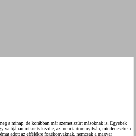
ta meg a minap, de korábban már szemet szúrt másoknak is. Egyebek
y valójában mikor is kezdte, azt nem tartom nyilván, mindenesetre a
 témát adott az effélékre fogéko­nyaknak, nemcsak a magyar