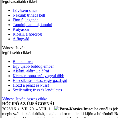
legolvasottabb cikkei
Lövésem sincs
Nekünk trihács kell
Finn új legenda
Tanulni, tanulni, tanulni
Kutyaszar
Ribizli, a hörcsög
A fingvád
Váncsa István
legfrissebb cikkei
Bianka lova
Egy újabb boldog ember
Aláírni, aláírni, aláírni
Kétezer tonna szúnyoggal több
Hascsikarást okoz vagy gazdagít
Hozd a pénzt és kuss!
Szellemileg friss és lendületes
Váncsa István összes cikke
HÓCIPŐ AZ ÚJSÁGOSNÁL
2026/16 • VII. 29. – VIII. 11.
Para-Kovács Imre
: ha ennél is j
megbeszélni az önkritikát, majd amikor mindenki kijön a börtönből
B