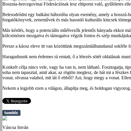
Bosznia-hercegovinai Föderációnak lesz eltiporni való, gyűlöletes elle
Belesodródni egy balkáni háborúba olyan esemény, amely a hosszú-ho
forgatókönyvek, zeneművek és más hasonló kulturális kincsek tömege
Más kérdés, hogy a potenciális műélvezők jelentős hányada ekkor már
kölcsönösen mozgatva és támogatva végzik fontos és szép munkájukat,
Persze a káosz eleve itt van közöttünk megszámlálhatatlanul sok­féle 
Haragudnunk nem érdemes rá emiatt, ő a létezés sötét oldalának manife
Konkrét célja nincs vele, vagy ha van is, nem látható. Fosztogatja, tip
soha nem tapasztal, amit akar, az rögtön meglesz, de hát mi a fészkes
vonat, olvassa valahol, mit lát ő ebből? Azt, hogy megy a vonat. Elle
Nekem a legjobb ezen a világon, állapítja meg, és boldogan vigyorog.
Váncsa István