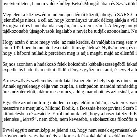
nyelvterületen, hanem valószínűleg Belső-Mongóliában és Szváziföldön
Megjelent a közbeszéd mindennapos témái között, ahogy a SARS-CoV-
jelentősége nincs, a cél az, hogy kormányzó urunk délceg alakja a vi
Ez ugyan üres handabanda csupán, ám az nem számít. A lényeg annyi,
tájékozottabb újságolvasók legalább a nevét be tudják azonosítani. Ne
Hogy aztán ő mire megy vele, az más kérdés, és valójában meg sem vá
című 1959-ben bemutatott zseniális filmvígjátékra? Nyilván nem, és ez
hogy a háború nulladik percében meg is adja magát, majd az ellenfél 
Sajnos azonban a hadakozó felek kölcsönös kétbalkezességéből fakadóa
expedíciós haderő amerikai földön fényes győzelmet arat, és evvel a had
A meseszövés szellemdús fordulatait ismertetni e helyt sajnos nincs 
Annak egyetlen­egy célja van csupán, a színpadon maradni mindaddig, a
üres nézőtér előtt, akkor mese nincs, addig marad ott, és azt csinál, 
Egyelőre azonban forog minden a maga előírt módján, a színen zavaros t
messzire ne menjünk, Milorad Dodik, a Bosznia-hercegovinai Szerb K
kitüntetésben részesítette. Erről tudnunk kell, hogy a boszniai Sze
jelentése
„létező”
, nem több, nem kevesebb, a skolasztikus filozófia 
Evvel együtt semmiképp se jelenti azt, hogy nem esnek egymásnak akár
szövögetnek, vagy ha mégis, akkor csak éjszakánként, zseblámpával, a