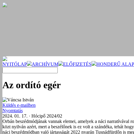
NYITÓLAP
ARCHÍVUM
ELŐFIZETÉS
HONDERŰ ALAP
Az ordító egér
Váncsa István
Küldés e-mailben
Nyomtatás
2024. 01. 17. · Hócipő 2024/02
Orbán beszédmódjának vannak elemei, amelyek a náci narratívával rok
közt nyilván azért, mert a beszélőnek is ez volt a szándéka, tehát h
náci beszédmódban való jártasságát 2022 nyarán Tusnádfürdőn is megcs