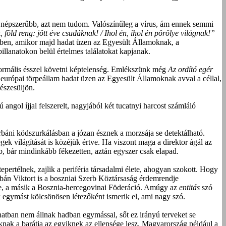
 népszerűbb, azt nem tudom. Valószínűleg a vírus, ám ennek semmi
, föld reng: jött éve csudáknak! / Ihol én, ihol én pörölye világnak!”
őben, amikor majd hadat üzen az Egyesült Államoknak, a
llanatokon belül értelmes találatokat kapjanak.
 normális ésszel követni képtelenség. Emlékszünk még
Az ordító egér
v európai törpeállam hadat üzen az Egyesült Államoknak avval a céllal,
észesüljön.
gol íjjal felszerelt, nagyjából két tucatnyi harcost számláló
orbáni ködszurkálásban a józan észnek a morzsája se detektálható.
ek világítását is közéjük értve. Ha viszont maga a direktor ágál az
bb, bár mindinkább fékezetten, aztán egyszer csak elapad.
epertélnek, zajlik a periféria társadalmi élete, ahogyan szokott. Hogy
án Viktort is a boszniai Szerb Köztársaság érdemrendje
ike, a másik a Bosznia-hercegovinai Föderáció. Amúgy az
entitás
szó
k egymást kölcsönösen létezőként ismerik el, ami nagy szó.
natban nem állnak hadban egymással, sőt ez irányú terveket se
knak a barátja az egyiknek az ellensége lesz, Magyarország például a