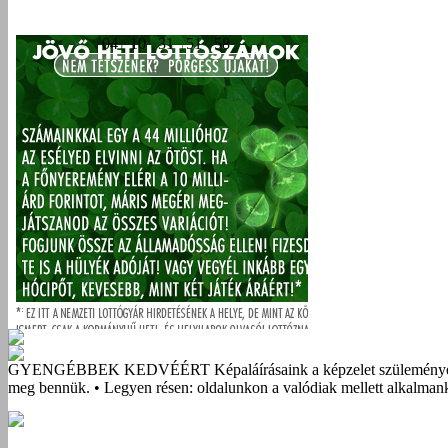
GYENGÉBBEK KEDVÉÉRT
Képaláírásaink a képzelet szüleménye
meg bennük. • Legyen résen: oldalunkon a valódiak mellett alkalmank