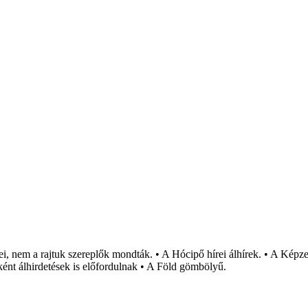
i, nem a rajtuk szereplők mondták. • A Hócipő hírei álhírek. • A Képzel
ént álhirdetések is előfordulnak • A Föld gömbölyű.