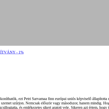
ÍTVÁNY - 1%
oníthatók, ezt Petri Sarvamaa finn európai uniós képviselő állapítot
ogy szemet szúrjon. Nemcsak először vagy másodszor, hanem mindig. Hog
illogtatta, és emlékezetes sikert aratott vele. Sikeren azt értem, hogy