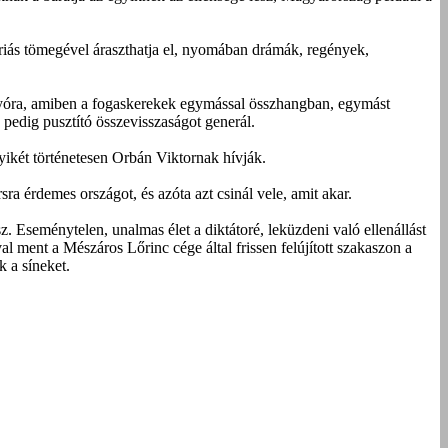
iás tömegével áraszthatja el, nyomában drámák, regények,
ronyóra, amiben a fogaskerekek egymással összhangban, egymást
pedig pusztító összevisszaságot generál.
yikét történetesen Orbán Viktornak hívják.
a érdemes országot, és azóta azt csinál vele, amit akar.
sz. Eseménytelen, unalmas élet a diktátoré, leküzdeni való ellenállást
l ment a Mészáros Lőrinc cége által frissen felújított szakaszon a
k a síneket.