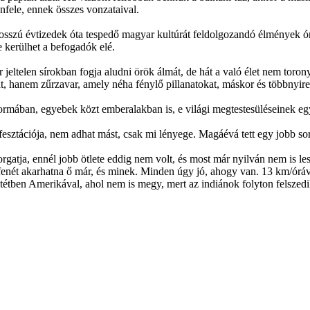
nfele, ennek összes vonzataival.
sszú évtizedek óta tespedő magyar kultúrát feldolgozandó élmények ór
 kerülhet a befogadók elé.
 jeltelen sírokban fogja aludni örök álmát, de hát a való élet nem to
 hanem zűrzavar, amely néha fénylő pillanatokat, máskor és többnyire 
formában, egyebek közt emberalakban is, e világi megtestesüléseinek eg
sztációja, nem adhat mást, csak mi lényege. Magáévá tett egy jobb sorsr
orgatja, ennél jobb ötlete eddig nem volt, és most már nyilván nem is le
 fenét akarhatna ő már, és minek. Minden úgy jó, ahogy van. 13 km/óráva
ntétben Amerikával, ahol nem is megy, mert az indiánok folyton felszedi