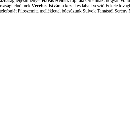
azdaság teljesítményét
Havas Henrik
röpirata Orbánnak, hogyan vonulj
ársasági elnöknek
Verebes István
a kezeit és lábait vesztő Fekete lovagb
elefonját
Filoszemita melléklettel búcsúzunk Sulyok Tamástól
Serény 