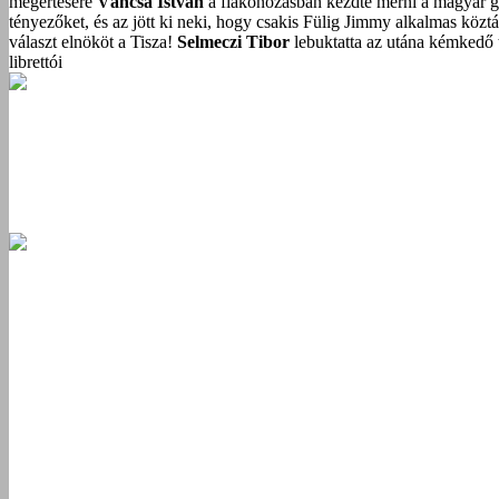
megértésére
Váncsa István
a flakonozásban kezdte mérni a magyar g
tényezőket, és az jött ki neki, hogy csakis Fülig Jimmy alkalmas közt
választ elnököt a Tisza!
Selmeczi Tibor
lebuktatta az utána kémkedő t
librettói