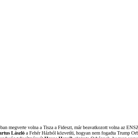
obban megverte volna a Tisza a Fideszt, már beavatkozott volna az ENS
artus László
a Fehér Házból közvetíti, hogyan nem fogadta Trump Or