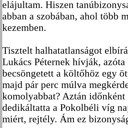
elájultam. Hiszen tanúbizonysá
abban a szobában, ahol több min
kezemben.
Tisztelt halhatatlanságot elbír
Lukács Péternek hívják, azóta
becsöngetett a költőhöz egy öt
majd pár perc múlva megkérde
komolyabbat? Aztán időnként f
dedikáltatta a Pokolbéli víg 
miért, rejtély. Ám ez bizonysá