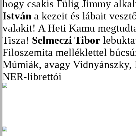
hogy csakis Fülig Jimmy alka
István
a kezeit és lábait veszt
valakit!
A Heti Kamu megtudta:
Tisza!
Selmeczi Tibor
lebukta
Filoszemita melléklettel búcs
Múmiák, avagy Vidnyánszky, 
NER-librettói