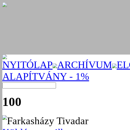
NYITÓLAP
ARCHÍVUM
EL
ALAPÍTVÁNY - 1%
100
Farkasházy Tivadar