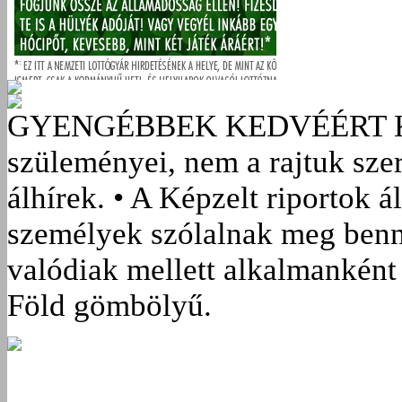
GYENGÉBBEK KEDVÉÉRT
szüleményei, nem a rajtuk sze
álhírek. • A Képzelt riportok á
személyek szólalnak meg benn
valódiak mellett alkalmanként 
Föld gömbölyű.