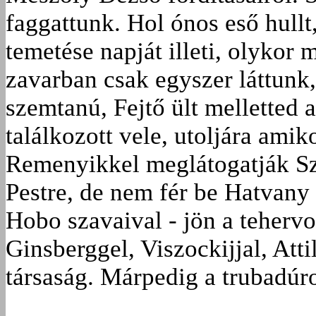
faggattunk. Hol ónos eső hullt
temetése napját illeti, olykor
zavarban csak egyszer láttunk
szemtanú, Fejtő ült melletted 
találkozott vele, utoljára ami
Remenyikkel meglátogatják Szá
Pestre, de nem fér be Hatvany 
Hobo szavaival - jön a tehervo
Ginsberggel, Viszockijjal, Att
társaság. Márpedig a trubadúr