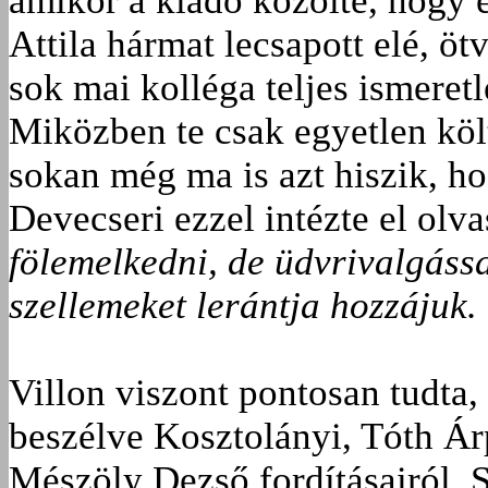
amikor a kiadó közölte, hogy e
Attila hármat lecsapott elé, ö
sok mai kolléga teljes ismeretl
Miközben te csak egyetlen költ
sokan még ma is azt hiszik, ho
Devecseri ezzel intézte el olv
fölemelkedni, de üdvrivalgássa
szellemeket lerántja hozzájuk.
Villon viszont pontosan tudta,
beszélve Kosztolányi, Tóth Ár
Mészöly Dezső fordításairól. S