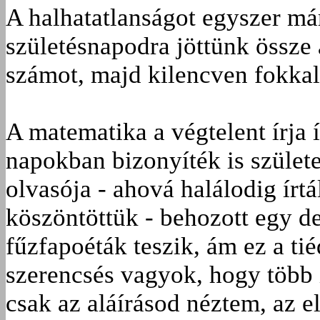
A halhatatlanságot egyszer má
születésnapodra jöttünk össze
számot, majd kilencven fokkal 
A matematika a végtelent írja 
napokban bizonyíték is születe
olvasója - ahová halálodig írtál
köszöntöttük - behozott egy de
fűzfapoéták teszik, ám ez a tié
szerencsés vagyok, hogy több 
csak az aláírásod néztem, az e