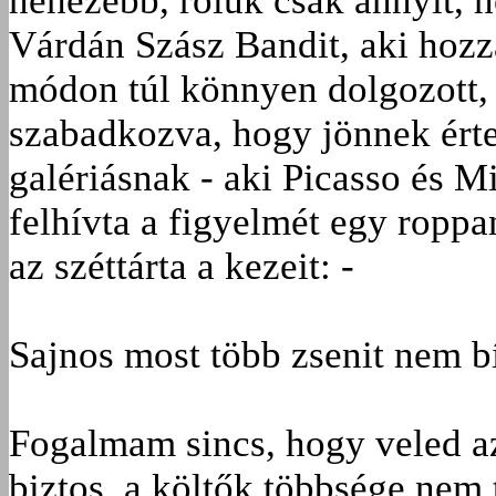
nehezebb, róluk csak annyit,
Várdán Szász Bandit, aki hozz
módon túl könnyen dolgozott, o
szabadkozva, hogy jönnek érte
galériásnak - aki Picasso és Mi
felhívta a figyelmét egy roppan
az széttárta a kezeit: -
Sajnos most több zsenit nem bír
Fogalmam sincs, hogy veled az
biztos, a költők többsége nem 