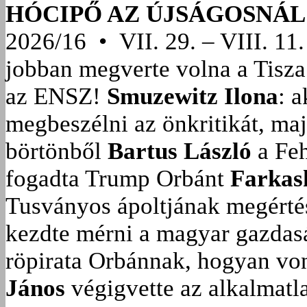
HÓCIPŐ AZ ÚJSÁGOSNÁL
2026/16 • VII. 29. – VIII. 11.
jobban megverte volna a Tisza
az ENSZ!
Smuzewitz Ilona
: 
megbeszélni az önkritikát, ma
börtönből
Bartus László
a Feh
fogadta Trump Orbánt
Farkas
Tusványos ápoltjának megérté
kezdte mérni a magyar gazdasá
röpirata Orbánnak, hogyan vonu
János
végigvette az alkalmatla