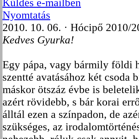
Küldés e-mailben
Nyomtatás
2010. 10. 06. · Hócipő 2010/2
Kedves Gyurka!
Egy pápa, vagy bármily földi
szentté avatásához két csoda b
máskor ötszáz évbe is beleteli
azért rövidebb, s bár korai err
álltál ezen a színpadon, de azé
szükséges, az irodalomtörténé