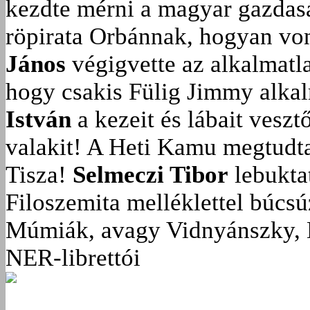
kezdte mérni a magyar gazdasá
röpirata Orbánnak, hogyan vonu
János
végigvette az alkalmatla
hogy csakis Fülig Jimmy alka
István
a kezeit és lábait veszt
valakit!
A Heti Kamu megtudta:
Tisza!
Selmeczi Tibor
lebukta
Filoszemita melléklettel búcs
Múmiák, avagy Vidnyánszky, 
NER-librettói