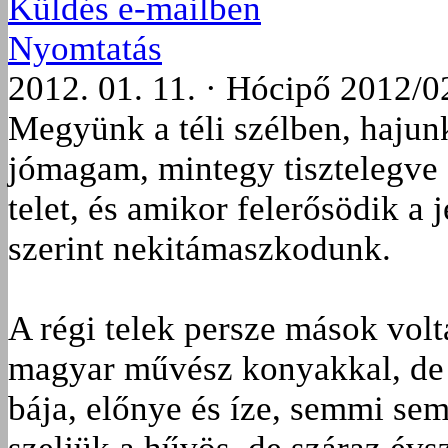
Küldés e-mailben
Nyomtatás
2012. 01. 11. · Hócipő 2012/0
Megyünk a téli szélben, hajun
jómagam, mintegy tisztelegve a
telet, és amikor felerősödik a 
szerint nekitámaszkodunk.
A régi telek persze mások volta
magyar művész konyakkal, de 
bája, előnye és íze, semmi se