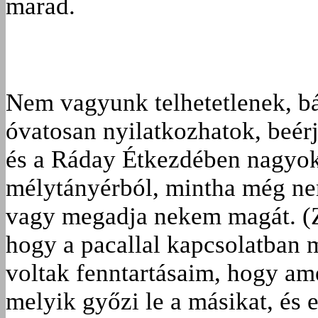
marad.
Nem vagyunk telhetetlenek, b
óvatosan nyilatkozhatok, beér
és a Ráday Étkezdében nagyok,
mélytányérból, mintha még ne
vagy megadja nekem magát. (Z
hogy a pacallal kapcsolatban 
voltak fenntartásaim, hogy a
melyik győzi le a másikat, és 