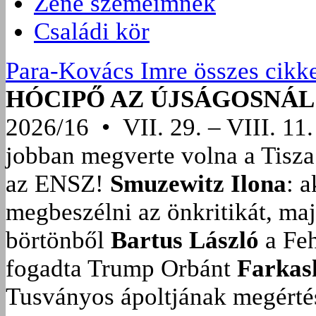
Zene szemeimnek
Családi kör
Para-Kovács Imre összes cikk
HÓCIPŐ AZ ÚJSÁGOSNÁL
2026/16 • VII. 29. – VIII. 11.
jobban megverte volna a Tisza
az ENSZ!
Smuzewitz Ilona
: 
megbeszélni az önkritikát, ma
börtönből
Bartus László
a Feh
fogadta Trump Orbánt
Farkas
Tusványos ápoltjának megérté