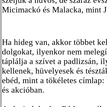
szeljük a hűvös, de száraz évs
Micimackó és Malacka, mint J
Ha hideg van, akkor többet kel
dolgokat, ilyenkor nem melegí
táplálja a szívet a padlizsán, 
kellenek, hüvelyesek és tészták
ebéd, mint a tökéletes címlap:
és akcióban.