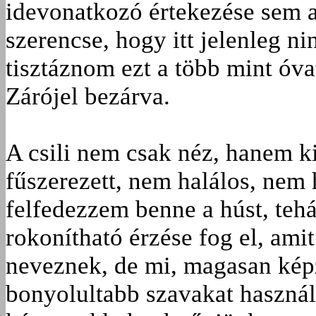
idevonatkozó értekezése sem a
szerencse, hogy itt jelenleg n
tisztáznom ezt a több mint óvat
Zárójel bezárva.
A csili nem csak néz, hanem ki
fűszerezett, nem halálos, nem 
felfedezzem benne a húst, teh
rokonítható érzése fog el, ami
neveznek, de mi, magasan kép
bonyolultabb szavakat haszná