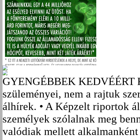
GYENGÉBBEK KEDVÉÉRT
szüleményei, nem a rajtuk sze
álhírek. • A Képzelt riportok á
személyek szólalnak meg benn
valódiak mellett alkalmanként 