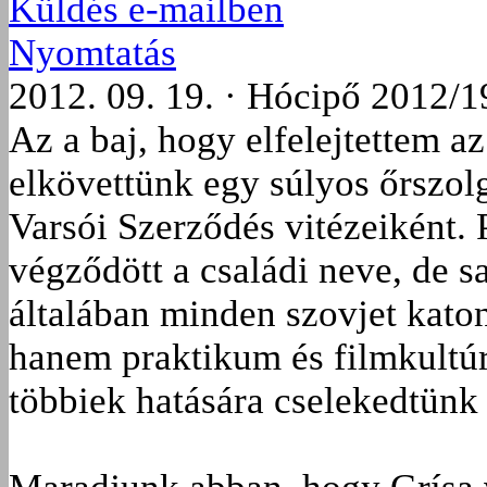
Küldés e-mailben
Nyomtatás
2012. 09. 19. · Hócipő 2012/1
Az a baj, hogy elfelejtettem a
elkövettünk egy súlyos őrszol
Varsói Szerződés vitézeiként. 
végződött a családi neve, de 
általában minden szovjet kato
hanem praktikum és filmkultúr
többiek hatására cselekedtünk 