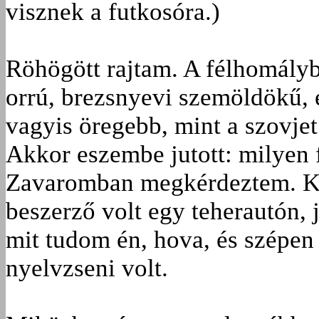
visznek a futkosóra.)
Röhögött rajtam. A félhomályb
orrú, brezsnyevi szemöldökű, é
vagyis öregebb, mint a szovje
Akkor eszembe jutott: milyen 
Zavaromban megkérdeztem. Ki
beszerző volt egy teherautón, 
mit tudom én, hova, és szépen
nyelvzseni volt.