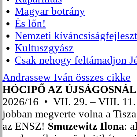
Magyar botrány
És lőn!
Nemzeti kíváncsiságfejlesz
Kultuszgyász
Csak nehogy feltámadjon J
Andrassew Iván összes cikke
HÓCIPŐ AZ ÚJSÁGOSNÁL
2026/16 • VII. 29. – VIII. 11.
jobban megverte volna a Tisza
az ENSZ!
Smuzewitz Ilona
: 