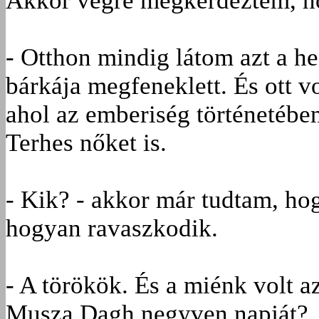
Akkor végre megkérdeztem, ho
- Otthon mindig látom azt a h
bárkája megfeneklett. És ott vo
ahol az emberiség történetében
Terhes nőket is.
- Kik? - akkor már tudtam, ho
hogyan ravaszkodik.
- A törökök. És a miénk volt a
Musza Dagh negyven napját?