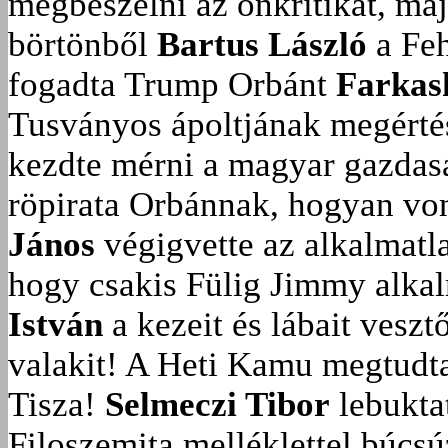
megbeszélni az önkritikát, ma
börtönből
Bartus László
a Feh
fogadta Trump Orbánt
Farkas
Tusványos ápoltjának megérté
kezdte mérni a magyar gazdasá
röpirata Orbánnak, hogyan vonu
János
végigvette az alkalmatla
hogy csakis Fülig Jimmy alka
István
a kezeit és lábait veszt
valakit!
A Heti Kamu megtudta:
Tisza!
Selmeczi Tibor
lebukta
Filoszemita melléklettel búcs