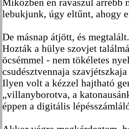
Miközben én ravaszul arrébb 
lebukjunk, úgy eltűnt, ahogy e
De másnap átjött, és megtalált
Hozták a hülye szovjet talál
öcsémmel - nem tökéletes nyel
csudésztvennaja szavjétszkaja 
Ilyen volt a kézzel hajtható g
„villanyborotva, a katonausánk
éppen a digitális lépésszámláló