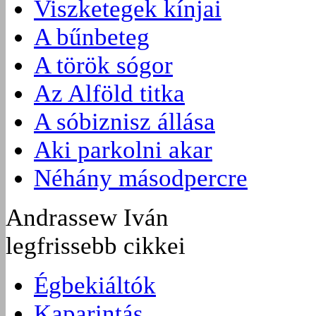
Viszketegek kínjai
A bűnbeteg
A török sógor
Az Alföld titka
A sóbiznisz állása
Aki parkolni akar
Néhány másodpercre
Andrassew Iván
legfrissebb cikkei
Égbekiáltók
Kaparintás