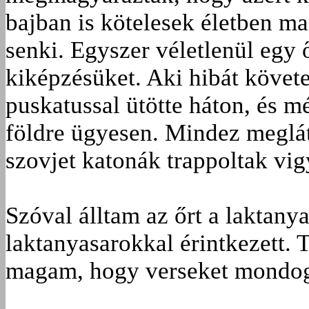
bajban is kötelesek életben 
senki. Egyszer véletlenül egy
kiképzésüket. Aki hibát követet
puskatussal ütötte háton, és mé
földre ügyesen. Mindez meglát
szovjet katonák trappoltak vi
Szóval álltam az őrt a laktanya
laktanyasarokkal érintkezett. 
magam, hogy verseket mondoga