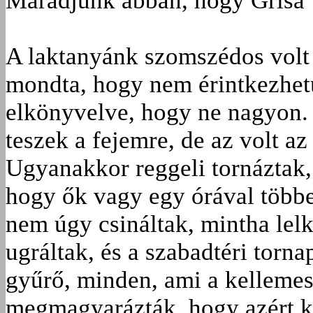
Maradjunk abban, hogy Grísa 
A laktanyánk szomszédos volt 
mondta, hogy nem érintkezhet
elkönyvelve, hogy ne nagyon. 
teszek a fejemre, de az volt az
Ugyanakkor reggeli tornáztak,
hogy ők vagy egy órával többet
nem úgy csináltak, mintha lel
ugráltak, és a szabadtéri torna
gyűrő, minden, ami a kellemes
megmagyarázták, hogy azért k