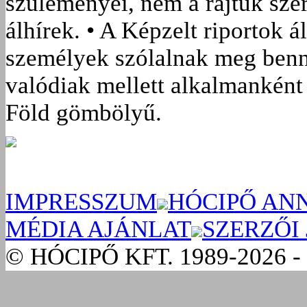
szüleményei, nem a rajtuk sze
álhírek. • A Képzelt riportok á
személyek szólalnak meg benn
valódiak mellett alkalmanként 
Föld gömbölyű.
IMPRESSZUM
HÓCIPŐ AN
MÉDIA AJÁNLAT
SZERZŐI
© HÓCIPŐ KFT. 1989-2026