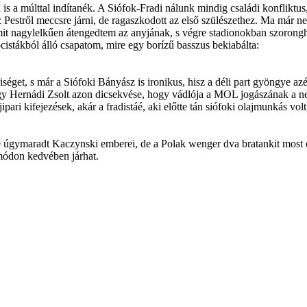
is a múlttal indítanék. A Siófok-Fradi nálunk mindig családi konfliktus
Pestről meccsre járni, de ragaszkodott az első szülészethez. Ma már 
amit nagylelkűen átengedtem az anyjának, s végre stadionokban szorongh
cistákból álló csapatom, mire egy borízű basszus bekiabálta:
éget, s már a Siófoki Bányász is ironikus, hisz a déli part gyöngye a
gy Hernádi Zsolt azon dicsekvése, hogy vádlója a MOL jogászának a neje
ari kifejezések, akár a fradistáé, aki előtte tán siófoki olajmunkás vo
gymaradt Kaczynski emberei, de a Polak wenger dva bratankit most egy
 módon kedvében járhat.