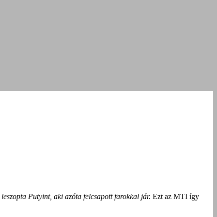
eszopta Putyint, aki azóta felcsapott farokkal jár.
Ezt az MTI így