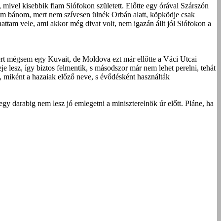
, mivel kisebbik fiam Siófokon született. Előtte egy órával Szárszón
nem bánom, mert nem szívesen ülnék Orbán alatt, köpködje csak
attam vele, ami akkor még divat volt, nem igazán állt jól Siófokon a
zért mégsem egy Kuvait, de Moldova ezt már ellőtte a Váci Utcai
 lesz, így biztos felmentik, s másodszor már nem lehet perelni, tehát
lt, miként a hazaiak előző neve, s évődésként használták
 darabig nem lesz jó emlegetni a miniszterelnök úr előtt. Pláne, ha