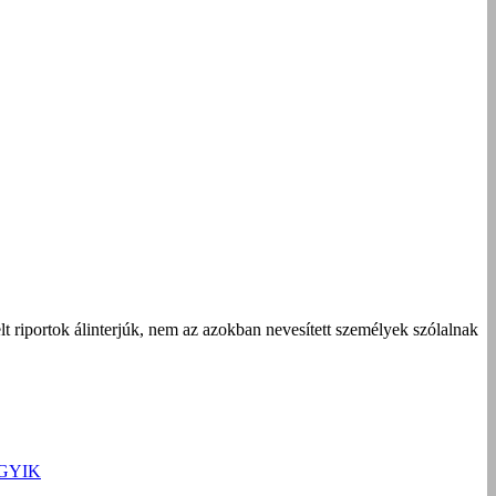
t riportok álinterjúk, nem az azokban nevesített személyek szólalnak
GYIK