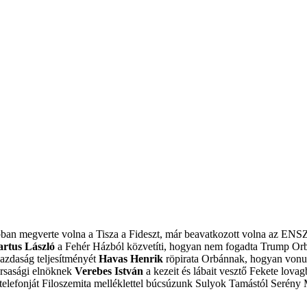
obban megverte volna a Tisza a Fideszt, már beavatkozott volna az ENS
artus László
a Fehér Házból közvetíti, hogyan nem fogadta Trump Or
azdaság teljesítményét
Havas Henrik
röpirata Orbánnak, hogyan vonulj
ársasági elnöknek
Verebes István
a kezeit és lábait vesztő Fekete lovagb
elefonját
Filoszemita melléklettel búcsúzunk Sulyok Tamástól
Serény 