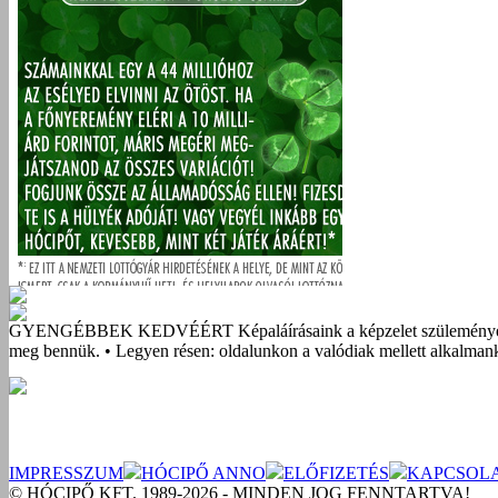
GYENGÉBBEK KEDVÉÉRT
Képaláírásaink a képzelet szüleménye
meg bennük. • Legyen résen: oldalunkon a valódiak mellett alkalmank
IMPRESSZUM
HÓCIPŐ ANNO
ELŐFIZETÉS
KAPCSOL
© HÓCIPŐ KFT. 1989-2026 - MINDEN JOG FENNTARTVA!