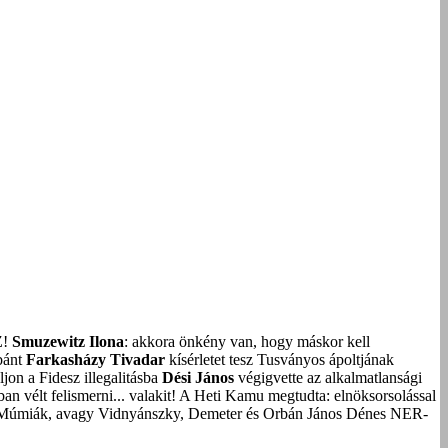
Z!
Smuzewitz Ilona
: akkora önkény van, hogy máskor kell
bánt
Farkasházy Tivadar
kísérletet tesz Tusványos ápoltjának
on a Fidesz illegalitásba
Dési János
végigvette az alkalmatlansági
an vélt felismerni... valakit!
A Heti Kamu megtudta: elnöksorsolással
Múmiák, avagy Vidnyánszky, Demeter és Orbán János Dénes NER-