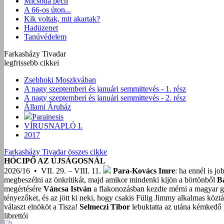
Micsoda pech
A 66-os úton...
Kik voltak, mit akartak?
Hadüzenet
Tanúvédelem
Farkasházy Tivadar
legfrissebb cikkei
Zsebhoki Moszkvában
A nagy szeptemberi és januári semmittevés - 1. rész
A nagy szeptemberi és januári semmittevés - 2. rész
Állami Áruház
Parainesis
VÍRUSNAPLÓ I.
2017
Farkasházy Tivadar összes cikke
HÓCIPŐ AZ ÚJSÁGOSNÁL
2026/16 • VII. 29. – VIII. 11.
Para-Kovács Imre
: ha ennél is j
megbeszélni az önkritikát, majd amikor mindenki kijön a börtönből
B
megértésére
Váncsa István
a flakonozásban kezdte mérni a magyar g
tényezőket, és az jött ki neki, hogy csakis Fülig Jimmy alkalmas közt
választ elnököt a Tisza!
Selmeczi Tibor
lebuktatta az utána kémkedő t
librettói