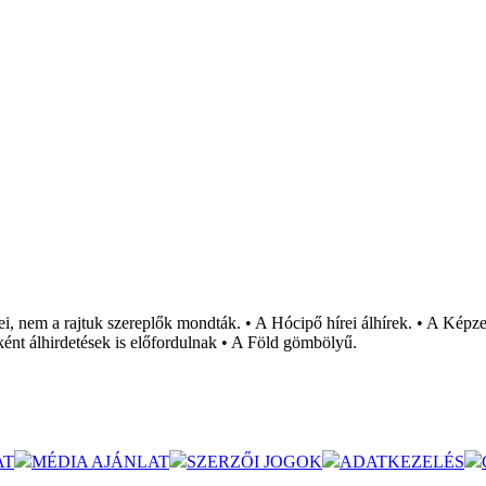
i, nem a rajtuk szereplők mondták. • A Hócipő hírei álhírek. • A Képzel
ént álhirdetések is előfordulnak • A Föld gömbölyű.
AT
MÉDIA AJÁNLAT
SZERZŐI JOGOK
ADATKEZELÉS