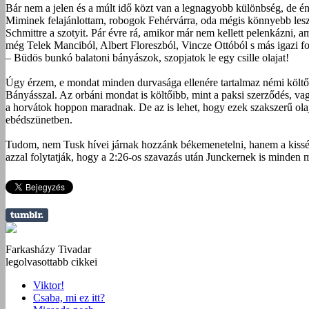
Bár nem a jelen és a múlt idő közt van a legnagyobb különbség, de én 
Miminek felajánlottam, robogok Fehérvárra, oda mégis könnyebb lesz 
Schmittre a szotyit. Pár évre rá, amikor már nem kellett pelenkázni, 
még Telek Manciból, Albert Floreszból, Vincze Ottóból s más igazi fo
– Büdös bunkó balatoni bányászok, szopjatok le egy csille olajat!
Úgy érzem, e mondat minden durvasága ellenére tartalmaz némi költőis
Bányásszal. Az orbáni mondat is költőibb, mint a paksi szerződés, va
a horvátok hoppon maradnak. De az is lehet, hogy ezek szakszerű olajip
ebédszünetben.
Tudom, nem Tusk hívei járnak hozzánk békemenetelni, hanem a kissé ú
azzal folytatják, hogy a 2:26-os szavazás után Junckernek is minden
Farkasházy Tivadar
legolvasottabb cikkei
Viktor!
Csaba, mi ez itt?