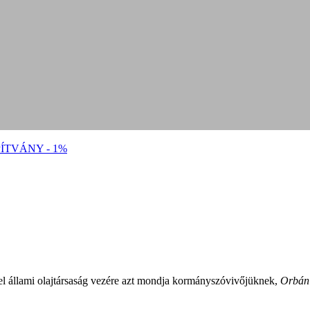
ÍTVÁNY - 1%
el állami olajtársaság vezére azt mondja kormányszóvivőjüknek,
Orbán l