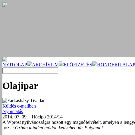
NYITÓLAP
ARCHÍVUM
ELŐFIZETÉS
HONDERŰ ALAP
Olajipar
Farkasházy Tivadar
Küldés e-mailben
Nyomtatás
2014. 07. 09. · Hócipő 2014/14
A Wprost nyilvánosságra hozott egy magnófelvételt, amelyen a lengy
hozta:
Orbán minden módon kedvében jár Putyinnak
.