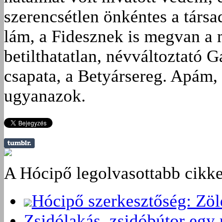
szerencsétlen önkéntes a társa
lám, a Fidesznek is megvan a 
betilthatatlan, névváltoztató 
csapata, a Betyársereg. Apám, 
ugyanazok.
A Hócipő legolvasottabb cikke
Hócipő szerkesztőség: Zö
Zsidólakás, zsidóbútor egy 