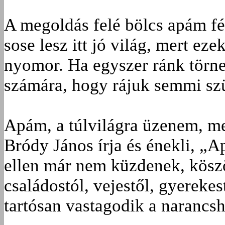
A megoldás felé bölcs apám fé
sose lesz itt jó világ, mert e
nyomor. Ha egyszer ránk törne
számára, hogy rájuk semmi sz
Apám, a túlvilágra üzenem, me
Bródy János írja és énekli, 
ellen már nem küzdenek, köszö
családostól, vejestől, gyereke
tartósan vastagodik a narancsh