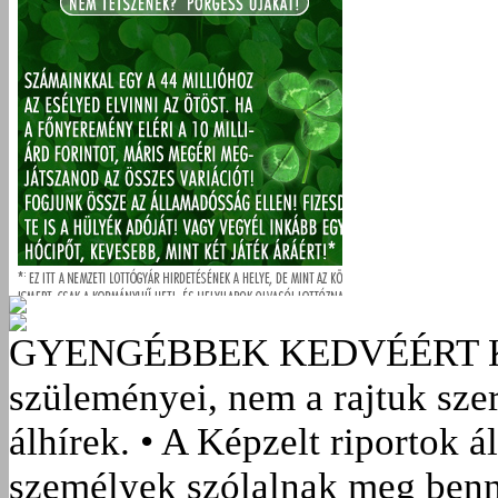
GYENGÉBBEK KEDVÉÉRT
szüleményei, nem a rajtuk sze
álhírek. • A Képzelt riportok á
személyek szólalnak meg benn