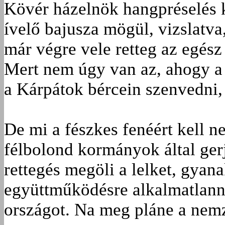
Kövér házelnök hangpréselés k
ívelő bajusza mögül, vizslatv
már végre vele retteg az egész
Mert nem úgy van az, ahogy a
a Kárpátok bércein szenvedni, 
De mi a fészkes fenéért kell 
félbolond kormányok által gerj
rettegés megöli a lelket, gyan
együtt­működésre alkalmatlann
országot. Na meg pláne a nemz