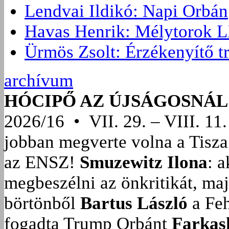
Lendvai Ildikó: Napi Orbán
Havas Henrik: Mélytorok L
Ürmös Zsolt: Érzékenyítő t
archívum
HÓCIPŐ AZ ÚJSÁGOSNÁL
2026/16 • VII. 29. – VIII. 11.
jobban megverte volna a Tisza
az ENSZ!
Smuzewitz Ilona
: 
megbeszélni az önkritikát, ma
börtönből
Bartus László
a Feh
fogadta Trump Orbánt
Farkas