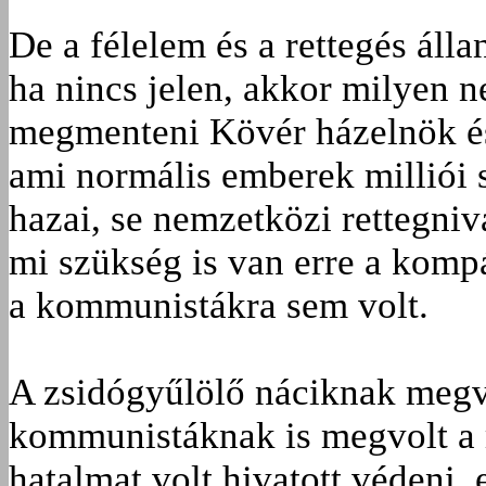
De a félelem és a rettegés áll
ha nincs jelen, akkor milyen n
megmenteni Kövér házelnök és 
ami normális emberek milliói 
hazai, se nemzetközi rettegniv
mi szükség is van erre a kom
a kommunistákra sem volt.
A zsidógyűlölő náciknak megvo
kommunistáknak is megvolt a
hatalmat volt hivatott védeni,