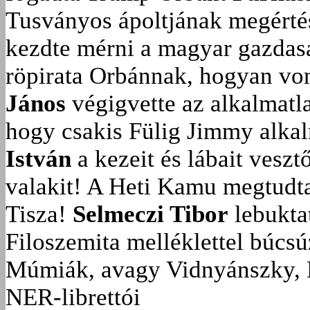
Tusványos ápoltjának megérté
kezdte mérni a magyar gazdasá
röpirata Orbánnak, hogyan vonu
János
végigvette az alkalmatla
hogy csakis Fülig Jimmy alka
István
a kezeit és lábait veszt
valakit!
A Heti Kamu megtudta:
Tisza!
Selmeczi Tibor
lebukta
Filoszemita melléklettel búcs
Múmiák, avagy Vidnyánszky, 
NER-librettói