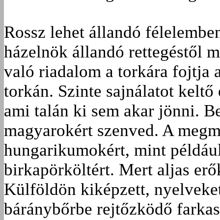
Rossz lehet állandó félelemben
házelnök állandó rettegéstől m
való riadalom a torkára fojtja 
torkán. Szinte sajnálatot keltő
ami talán ki sem akar jönni. B
magyarokért szenved. A megm
hungarikumokért, mint például
birkapörköltért. Mert aljas er
Külföldön kiképzett, nyelveke
báránybőrbe rejtőzködő farkas