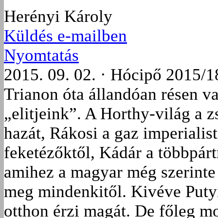
Herényi Károly
Küldés e-mailben
Nyomtatás
2015. 09. 02. · Hócipő 2015/1
Trianon óta állandóan résen va
„elitjeink”. A Horthy-világ a z
hazát, Rákosi a gaz imperialis
feketézőktől, Kádár a többpárt
amihez a magyar még szerinte 
meg mindenkitől. Kivéve Putyi
otthon érzi magát. De főleg m