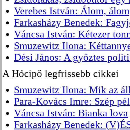
Verebes István: Álom, álom
Farkasházy Benedek: Fagyjon
Váncsa István: Kétezer ton
Smuzewitz Ilona: Kéttannye
Dési János: A győztes politi
A Hócipő legfrissebb cikkei
Smuzewitz Ilona: Mik az ál
Para-Kovács Imre: Szép pé
Váncsa István: Bianka lova
Farkasházy Benedek: (V