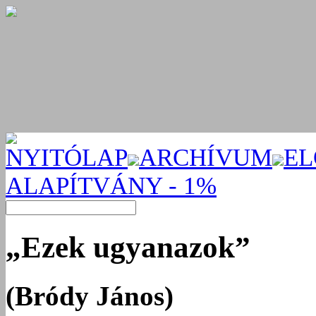
NYITÓLAP
ARCHÍVUM
EL
ALAPÍTVÁNY - 1%
„Ezek ugyanazok”
(Bródy János)