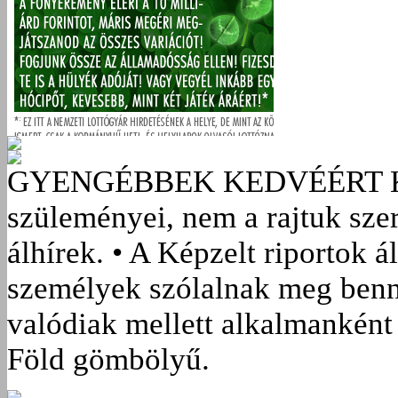
GYENGÉBBEK KEDVÉÉRT
szüleményei, nem a rajtuk sze
álhírek. • A Képzelt riportok á
személyek szólalnak meg benn
valódiak mellett alkalmanként 
Föld gömbölyű.