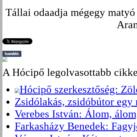
Tállai odaadja mégegy matyó s
Aran
A Hócipő legolvasottabb cikke
Hócipő szerkesztőség: Zö
Zsidólakás, zsidóbútor egy 
Verebes István: Álom, álom
Farkasházy Benedek: Fagyjon