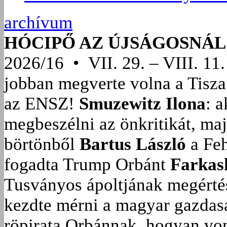
archívum
HÓCIPŐ AZ ÚJSÁGOSNÁL
2026/16 • VII. 29. – VIII. 11.
jobban megverte volna a Tisza
az ENSZ!
Smuzewitz Ilona
: 
megbeszélni az önkritikát, ma
börtönből
Bartus László
a Feh
fogadta Trump Orbánt
Farkas
Tusványos ápoltjának megérté
kezdte mérni a magyar gazdasá
röpirata Orbánnak, hogyan vonu