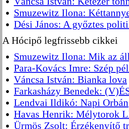
Váncsa István: Kétezer ton
Smuzewitz Ilona: Kéttannye
Dési János: A győztes politi
A Hócipő legfrissebb cikkei
Smuzewitz Ilona: Mik az ál
Para-Kovács Imre: Szép pé
Váncsa István: Bianka lova
Farkasházy Benedek: (V
Lendvai Ildikó: Napi Orbán
Havas Henrik: Mélytorok L
Ürmös Zsolt: Érzékenyítő t