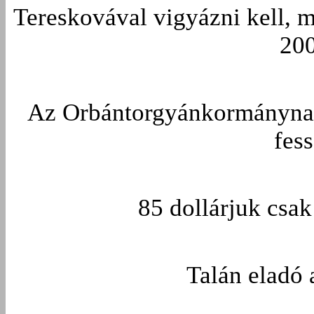
Tereskovával vigyázni kell, me
200
Az Orbántorgyánkormánynak 
fess
85 dollárjuk csak
Talán eladó a