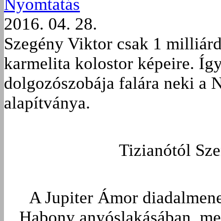
Nyomtatás
2016. 04. 28.
Szegény Viktor csak 1 milliárd
karmelita kolostor képeire. Íg
dolgozószobája falára neki a
alapítványa.
Tizianótól Sze
A Jupiter Ámor diadalmenet
Habony anyóslakásában, mert