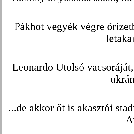
Pákhot vegyék végre őrizet
letaka
Leonardo Utolsó vacsoráját,
ukrán
...de akkor őt is akasztói sta
A