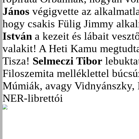
János
végigvette az alkalmatla
hogy csakis Fülig Jimmy alka
István
a kezeit és lábait veszt
valakit!
A Heti Kamu megtudta:
Tisza!
Selmeczi Tibor
lebukta
Filoszemita melléklettel búcs
Múmiák, avagy Vidnyánszky, 
NER-librettói