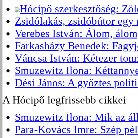
Hócipő szerkesztőség: Zö
Zsidólakás, zsidóbútor egy 
Verebes István: Álom, álom
Farkasházy Benedek: Fagyjon
Váncsa István: Kétezer ton
Smuzewitz Ilona: Kéttannye
Dési János: A győztes politi
A Hócipő legfrissebb cikkei
Smuzewitz Ilona: Mik az ál
Para-Kovács Imre: Szép pé