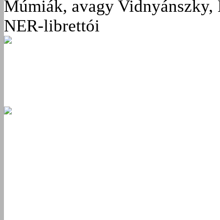
Múmiák, avagy Vidnyánszky, 
NER-librettói