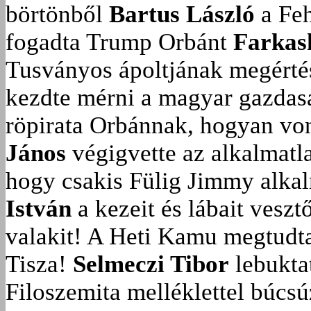
börtönből
Bartus László
a Feh
fogadta Trump Orbánt
Farkas
Tusványos ápoltjának megérté
kezdte mérni a magyar gazdasá
röpirata Orbánnak, hogyan vonu
János
végigvette az alkalmatla
hogy csakis Fülig Jimmy alka
István
a kezeit és lábait veszt
valakit!
A Heti Kamu megtudta:
Tisza!
Selmeczi Tibor
lebukta
Filoszemita melléklettel búcs