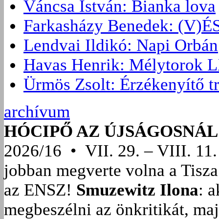
Váncsa István: Bianka lova
Farkasházy Benedek: (V
Lendvai Ildikó: Napi Orbán
Havas Henrik: Mélytorok L
Ürmös Zsolt: Érzékenyítő t
archívum
HÓCIPŐ AZ ÚJSÁGOSNÁL
2026/16 • VII. 29. – VIII. 11.
jobban megverte volna a Tisza
az ENSZ!
Smuzewitz Ilona
: 
megbeszélni az önkritikát, ma