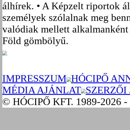
álhírek. • A Képzelt riportok á
személyek szólalnak meg benn
valódiak mellett alkalmanként 
Föld gömbölyű.
IMPRESSZUM
HÓCIPŐ AN
MÉDIA AJÁNLAT
SZERZŐI
© HÓCIPŐ KFT. 1989-2026