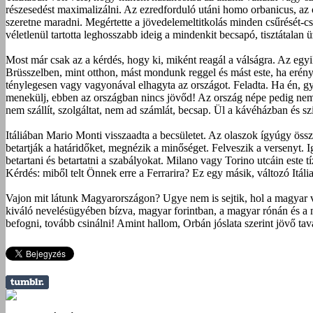
részesedést maximalizálni. Az ezredforduló utáni homo orbanicus, az o
szeretne maradni. Megértette a jövedelemeltitkolás minden csűrését-c
véletlenül tartotta leghosszabb ideig a mindenkit becsapó, tisztátalan
Most már csak az a kérdés, hogy ki, miként reagál a válságra. Az egy
Brüsszelben, mint otthon, mást mondunk reggel és mást este, ha erény
ténylegesen vagy vagyonával elhagyta az országot. Feladta. Ha én, 
menekülj, ebben az országban nincs jövőd! Az ország népe pedig nem fiz
nem szállít, szolgáltat, nem ad számlát, becsap. Ül a kávéházban és
Itáliában Mario Monti visszaadta a becsületet. Az olaszok ígyúgy össze
betartják a határidőket, megnézik a minőséget. Felveszik a versenyt. I
betartani és betartatni a szabályokat. Milano vagy Torino utcáin este 
Kérdés: miből telt Önnek erre a Ferrarira? Ez egy másik, változó Itália
Vajon mit látunk Magyarországon? Ugye nem is sejtik, hol a magyar 
kiváló nevelésügyében bízva, magyar forintban, a magyar rónán és a ma
befogni, tovább csinálni! Amint hallom, Orbán jóslata szerint jövő t