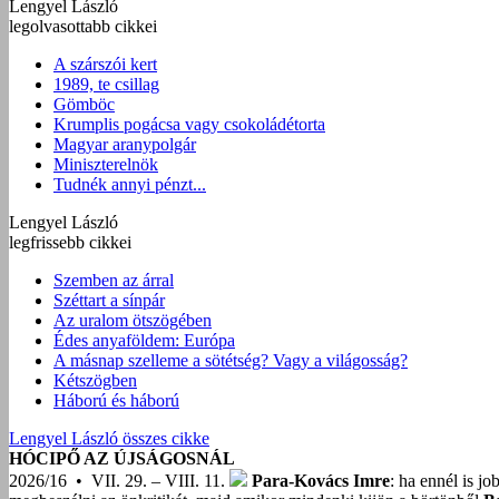
Lengyel László
legolvasottabb cikkei
A szárszói kert
1989, te csillag
Gömböc
Krumplis pogácsa vagy csokoládétorta
Magyar aranypolgár
Miniszterelnök
Tudnék annyi pénzt...
Lengyel László
legfrissebb cikkei
Szemben az árral
Széttart a sínpár
Az uralom ötszögében
Édes anyaföldem: Európa
A másnap szelleme a sötétség? Vagy a világosság?
Kétszögben
Háború és háború
Lengyel László összes cikke
HÓCIPŐ AZ ÚJSÁGOSNÁL
2026/16 • VII. 29. – VIII. 11.
Para-Kovács Imre
: ha ennél is j