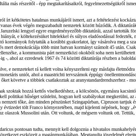
tália más részeitől - épp megtakarításaikról, fegyelmezettségükről ismer
 írt kétkötetes hatalmas munkájáról ismert, azt a feltételezést kockáz
cvanas évek végén megszabadult nemzetek között húzódik. A diktatúrák 
 Jaruzelski lengyel egyre engedményezőbb diktatúrái, azzal tartották 
iányát, e költekezésüket hitelekkel és súlyos eladósodással fedezték, ma
ó kormányok folytatták a korábbi gyakorlatot, így vásárolva meg a sza
s mert demokráciája több mint hatvan kormányt számolt 45 után. Csak é
 ellenzéke, a kommunista párt nemzetközi okokból soha nem kerülhetett
 -, ahol az ezredesek 1967 és 74 közötti diktatúrája részben a balolda
ve, e nemzeteket rá kellett volna kényszeríteni egy másfajta életmódra 
étre monetáris uniót, ahol a maastrichti tervszámok éppúgy önellentmondá
 őket követve a többiek csatlakoztak az aranystandardrendszerhez - m
ak szoktak hozzá kettős viselkedéshez, a kölcsönös, egymásra kacsintó
ll politikai hűséget színlelni, hogyan kell szabályokat megkerülni, az á
a nemzeti tőke, ám minden pénzünket Szingapúrban, Cipruson tartjuk és
 évtizedet tölt Franco környezetében, majd kijelenti népének, hogy „éve
az olaszok Mussolini után. Ott voltunk, de mégsem voltunk ott. Tettük, 
ricus pontosan tudta, mennyit kell dolgoznia a hivatalos munkahelyén
szövetkezet eszközeit a magánmunkájában. Megtanulta jövedelmét elrejten