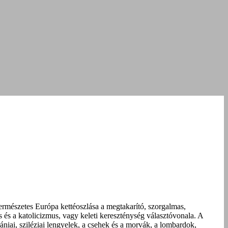
ermészetes Európa kettéoszlása a megtakarító, szorgalmas,
s és a katolicizmus, vagy keleti kereszténység választóvonala. A
niai, sziléziai lengyelek, a csehek és a morvák, a lombardok,