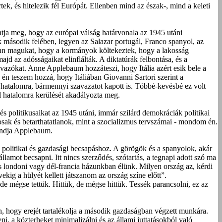
tek, és hitelezik fél Európát. Ellenben mind az észak-, mind a keleti
tatja meg, hogy az európai válság határvonala az 1945 utáni
második felében, legyen az Salazar portugál, Franco spanyol, az
fönn magukat, hogy a kormányok költekeztek, hogy a lakosság
jd az adósságaikat elinflálták. A diktatúrák felbontása, és a
vazókat. Anne Applebaum hozzáteszi, hogy Itália azért esik bele a
n teszem hozzá, hogy Itáliában Giovanni Sartori szerint a
 hatalomra, bármennyi szavazatot kapott is. Többé-kevésbé ez volt
l hatalomra kerülését akadályozta meg.
és politikusaikat az 1945 utáni, immár szilárd demokráciák politikai
sosak és betarthatatlanok, mint a szocializmus tervszámai - mondom én.
ondja Applebaum.
 politikai és gazdasági becsapáshoz. A görögök és a spanyolok, akár
llamot becsapni. Itt nincs szerződés, szótartás, a tegnapi adott szó ma
 londoni vagy dél-francia házunkban élünk. Milyen ország az, kérdi
kig a hülyét kellett játszanom az ország színe előtt”.
de mégse tettük. Hittük, de mégse hittük. Tessék parancsolni, ez az
, hogy erejét tartalékolja a második gazdaságban végzett munkára.
i, a közterheket minimalizálni és az állami juttatásokból való