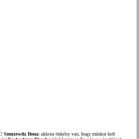
Z!
Smuzewitz Ilona
: akkora önkény van, hogy máskor kell