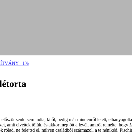
ÍTVÁNY - 1%
détorta
lőször senki sem tudta, kitől, pedig már mindenről letett, elhanyagolta 
ket, amit elvettek tőlük, és akkor megjött a levél, amiről remélte, hogy
L
 rólad, ne felejtsd el, milyen családból származol, a te nénikéd, Pischi