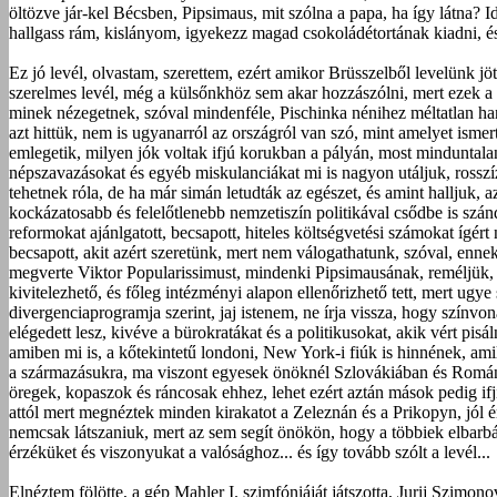
öltözve jár-kel Bécsben, Pipsimaus, mit szólna a papa, ha így látna?
hallgass rám, kislányom, igyekezz magad csokoládétortának kiadni, és
Ez jó levél, olvastam, szerettem, ezért amikor Brüsszelből levelünk j
szerelmes levél, még a külsőnkhöz sem akar hozzászólni, mert ezek a 
minek nézegetnek, szóval mindenféle, Pischinka nénihez méltatlan ha
azt hittük, nem is ugyanarról az országról van szó, mint amelyet ismer
emlegetik, milyen jók voltak ifjú korukban a pályán, most minduntalan
népszavazásokat és egyéb miskulanciákat mi is nagyon utáljuk, rosszí
tehetnek róla, de ha már simán letudták az egészet, és amint halljuk, 
kockázatosabb és felelőtlenebb nemzetiszín politikával csődbe is szánd
reformokat ajánlgatott, becsapott, hiteles költségvetési számokat ígért 
becsapott, akit azért szeretünk, mert nem válogathatunk, szóval, e
megverte Viktor Popularissimust, mindenki Pipsimausának, reméljük,
kivitelezhető, és főleg intézményi alapon ellenőrizhető tett, mert u
divergenciaprogramja szerint, jaj istenem, ne írja vissza, hogy szín
elégedett lesz, kivéve a bürokratákat és a politikusokat, akik vért pis
amiben mi is, a kőtekintetű londoni, New York-i fiúk is hinnének, amil
a származásukra, ma viszont egyesek önöknél Szlovákiában és Romániá
öregek, kopaszok és ráncosak ehhez, lehet ezért aztán mások pedig if
attól mert megnéztek minden kirakatot a Zeleznán és a Prikopyn, jól é
nemcsak látszaniuk, mert az sem segít önökön, hogy a többiek elbarb
érzéküket és viszonyukat a valósághoz... és így tovább szólt a levél...
Elnéztem fölötte, a gép Mahler I. szimfóniáját játszotta, Jurij Szimon