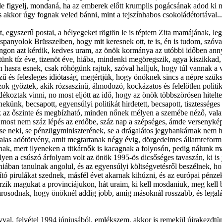
 Ide figyelj, mondaná, ha az emberek előtt krumplis pogácsának adod ki
 akkor úgy fognak veled bánni, mint a tejszínhabos csokoládétortával...
ött, egyszerű postai, a bélyegeket rögtön le is téptem Zita mamájának, 
spanyolok Brüsszelben, hogy mit keresnek ott, te is, én is tudom, szóva
ngon azt kérdik, kedves uram, az önök kormánya az utóbbi időben anny
tünk tíz éve, tizenöt éve, hiába, mindenki megöregszik, agya kiszikkad,
 hasra esnek, csak röhögünk rajtuk, szóval halljuk, hogy túl vannak a v
zű és felesleges idiótaság, megértjük, hogy önöknek sincs a népre szük
azok győztek, akik rózsaszínű, álmodozó, kockázatos és felelőtlen politi
ékoztak vinni, no most eljött az idő, hogy az önök többszörösen hiteltel
nekünk, becsapott, egyensúlyi politikát hirdetett, becsapott, tisztességes
nnek az őszinte és megbízható, minden nőnek mélyen a szemébe néző, va
 most nem száz lépés az erdőbe, száz nap a szépséges, ámde versenykép
gye se neki, se pénzügyminiszterének, se a drágalátos jegybankárnak ne
vonalas adótörvény, amit megtartanak négy évig, dörgedelmes államreform
álnak, mert ilyeneken a titkárnők is kacagnak a folyosón, pedig nálunk má
yen a csúszó árfolyam volt az önök 1995-ös dicsőséges tavaszán, ki is j
ban tanulnak angolul, és az egyensúlyi költségvetésről beszélnek, hol
jító pirulákat szednek, másfél évet akarnak kihúzni, és az európai pén
rzik magukat a provinciájukon, hát uraim, ki kell mosdaniuk, meg kell 
árosodnak, hogy önöknél addig jobb, amíg másoknál rosszabb, és legal
ovval, felvétel 1994 júniusából, emlékszem, akkor is remekül újrakezdtü