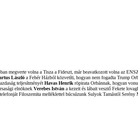
obban megverte volna a Tisza a Fideszt, már beavatkozott volna az ENS
artus László
a Fehér Házból közvetíti, hogyan nem fogadta Trump Or
azdaság teljesítményét
Havas Henrik
röpirata Orbánnak, hogyan vonulj
ársasági elnöknek
Verebes István
a kezeit és lábait vesztő Fekete lovagb
elefonját
Filoszemita melléklettel búcsúzunk Sulyok Tamástól
Serény 