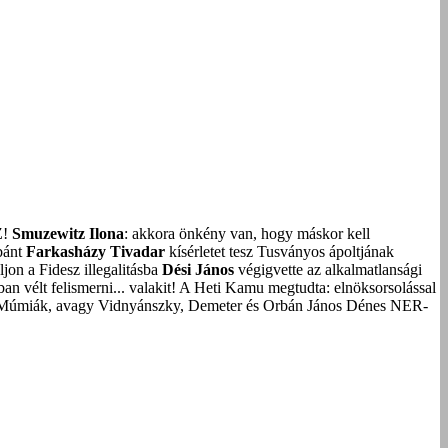
Z!
Smuzewitz Ilona
: akkora önkény van, hogy máskor kell
bánt
Farkasházy Tivadar
kísérletet tesz Tusványos ápoltjának
on a Fidesz illegalitásba
Dési János
végigvette az alkalmatlansági
an vélt felismerni... valakit!
A Heti Kamu megtudta: elnöksorsolással
Múmiák, avagy Vidnyánszky, Demeter és Orbán János Dénes NER-