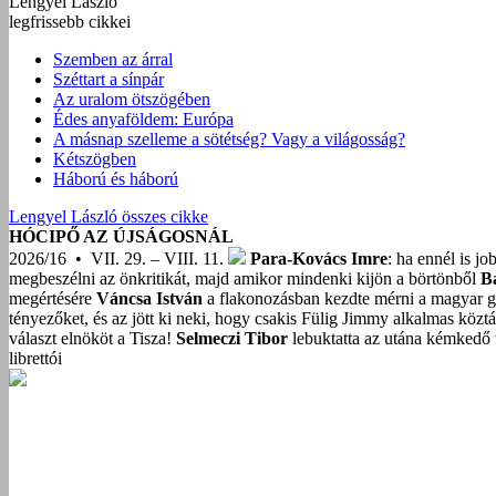
Lengyel László
legfrissebb cikkei
Szemben az árral
Széttart a sínpár
Az uralom ötszögében
Édes anyaföldem: Európa
A másnap szelleme a sötétség? Vagy a világosság?
Kétszögben
Háború és háború
Lengyel László összes cikke
HÓCIPŐ AZ ÚJSÁGOSNÁL
2026/16 • VII. 29. – VIII. 11.
Para-Kovács Imre
: ha ennél is j
megbeszélni az önkritikát, majd amikor mindenki kijön a börtönből
B
megértésére
Váncsa István
a flakonozásban kezdte mérni a magyar g
tényezőket, és az jött ki neki, hogy csakis Fülig Jimmy alkalmas közt
választ elnököt a Tisza!
Selmeczi Tibor
lebuktatta az utána kémkedő t
librettói