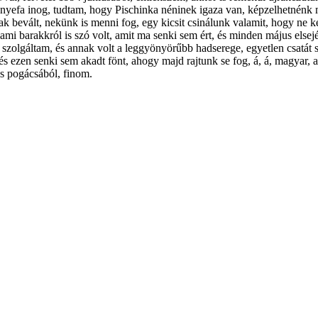
znyefa inog, tudtam, hogy Pischinka néninek igaza van, képzelhetnénk 
ak bevált, nekünk is menni fog, egy kicsit csinálunk valamit, hogy ne k
ami barakkról is szó volt, amit ma senki sem ért, és minden május elsej
 szolgáltam, és annak volt a leggyönyörűbb hadserege, egyetlen csatát s
 és ezen senki sem akadt fönt, ahogy majd rajtunk se fog, á, á, magyar, 
is pogácsából, finom.