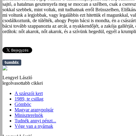
sajtó, a hatalmas gesztenyefa meg se moccan a szélben, csak a cseres
sokkal szebbek, mint voltak, mit tudhatnak erről Brüsszelben, Eliškán
mi voltunk a legjobbak, vagy legalábbis ezt hitettük el magunkkal, val
csodálkoztunk, de túlélték, ahogy Pepin bácsi is mondta, én a császárt
bácsi tovább szappanozta az arcát, a nyakkendőjét, a zakója gallérját,
ordítok: nőt akarok, nőt akarok, és a szívünk hegedül, egyél a krumpl
Lengyel László
legolvasottabb cikkei
A szárszói kert
1989, te csillag
Gömböc
Magyar aranypolgár
Miniszterelnök
Tudnék annyi pénzt...
Vége van a nyárnak