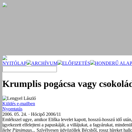
NYITÓLAP
ARCHÍVUM
ELŐFIZETÉS
HONDERŰ ALAP
Krumplis pogácsa vagy csokolá
Lengyel László
Küldés e-mailben
Nyomtatás
2006. 05. 24. · Hócipő 2006/11
Emlékszel ugye, amikor Eliška levelet kapott, hosszú-hosszú idő után, e
igyekezett elfelejteni a papuskáját, a villájukat, a fagyárukat, mindenü
liebe Pipsimaus...
Szívélyesen üdvözöllek Bécsből, rossz híreket hallok