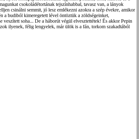
magunkat csokoládétortának tejszínhabbal, tavasz van, a lányok
elljen csinálni semmit, jó lesz emlékezni azokra a szép évekre, amikor
én a budiból kimeregetett lével öntöztük a zöldségeinket,
e veszített soha... De a háborút végül elvesztettétek! És akkor Pepin
azok ilyenek, félig lengyelek, már ülök is a fán, torkom szakadtából