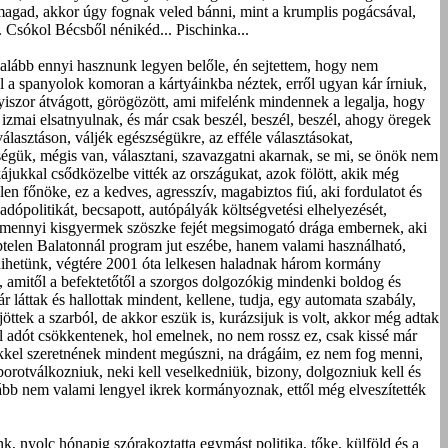
 magad, akkor úgy fognak veled bánni, mint a krumplis pogácsával,
 Csókol Bécsből nénikéd... Pischinka...
legalább ennyi hasznunk legyen belőle, én sejtettem, hogy nem
l a spanyolok komoran a kártyáinkba néztek, erről ugyan kár írniuk,
iszor átvágott, görögözött, ami mifelénk mindennek a legalja, hogy
 izmai elsatnyulnak, és már csak beszél, beszél, beszél, ahogy öregek
álasztáson, váljék egészségükre, az efféle választásokat,
ségük, mégis van, választani, szavazgatni akarnak, se mi, se önök nem
kájukkal csődközelbe vitték az országukat, azok fölött, akik még
en főnöke, ez a kedves, agresszív, magabiztos fiú, aki fordulatot és
 adópolitikát, becsapott, autópályák költségvetési elhelyezését,
lamennyi kisgyermek szöszke fejét megsimogató drága embernek, aki
telen Balatonnál program jut eszébe, hanem valami használható,
m hihetünk, végtére 2001 óta lelkesen haladnak három kormány
, amitől a befektetőtől a szorgos dolgozókig mindenki boldog és
r láttak és hallottak mindent, kellene, tudja, egy automata szabály,
öttek a szarból, de akkor eszük is, kurázsijuk is volt, akkor még adtak
 adót csökkentenek, hol emelnek, no nem rossz ez, csak kissé már
zekkel szeretnének mindent megúszni, na drágáim, ez nem fog menni,
borotválkozniuk, neki kell veselkedniük, bizony, dolgozniuk kell és
ább nem valami lengyel ikrek kormányoznak, ettől még elveszítették
nk, nyolc hónapig szórakoztatta egymást politika, tőke, külföld és a