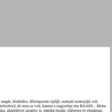
magát, fésületlen, félretaposott cipőjű, szakadt szoknyájú volt,
iebesbrief
, de nem az volt, hanem a nagynénje írta Bécsből...
Meine
nka, akármilyen szegény is, mindig tisztán, ízlésesen és elegánsan