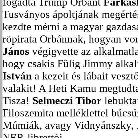
fogadta Trump Orbánt
Farkas
Tusványos ápoltjának megérté
kezdte mérni a magyar gazdasá
röpirata Orbánnak, hogyan vonu
János
végigvette az alkalmatla
hogy csakis Fülig Jimmy alka
István
a kezeit és lábait veszt
valakit!
A Heti Kamu megtudta:
Tisza!
Selmeczi Tibor
lebukta
Filoszemita melléklettel búcs
Múmiák, avagy Vidnyánszky, 
NER-librettói