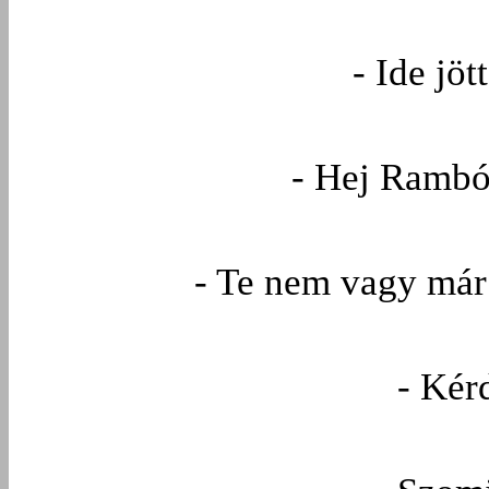
- Ide jö
- Hej Rambó,
- Te nem vagy már
- Kérd