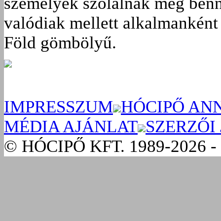
személyek szólalnak meg benn
valódiak mellett alkalmanként 
Föld gömbölyű.
IMPRESSZUM
HÓCIPŐ AN
MÉDIA AJÁNLAT
SZERZŐI
© HÓCIPŐ KFT. 1989-2026