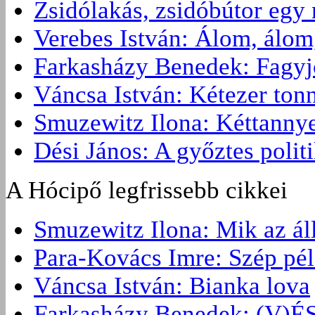
Zsidólakás, zsidóbútor egy 
Verebes István: Álom, álom
Farkasházy Benedek: Fagyjon
Váncsa István: Kétezer ton
Smuzewitz Ilona: Kéttannye
Dési János: A győztes politi
A Hócipő legfrissebb cikkei
Smuzewitz Ilona: Mik az ál
Para-Kovács Imre: Szép pé
Váncsa István: Bianka lova
Farkasházy Benedek: (V