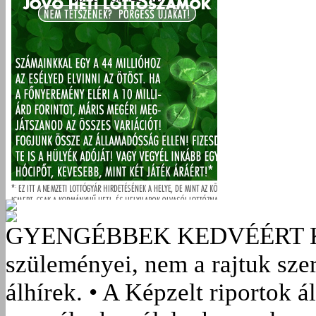
GYENGÉBBEK KEDVÉÉRT
szüleményei, nem a rajtuk sze
álhírek. • A Képzelt riportok á