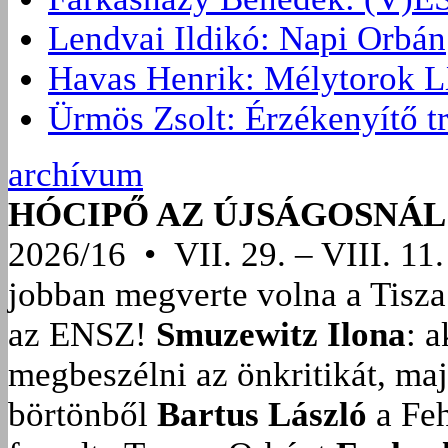
Lendvai Ildikó: Napi Orbán
Havas Henrik: Mélytorok L
Ürmös Zsolt: Érzékenyítő t
archívum
HÓCIPŐ AZ ÚJSÁGOSNÁL
2026/16 • VII. 29. – VIII. 11.
jobban megverte volna a Tisza
az ENSZ!
Smuzewitz Ilona
: 
megbeszélni az önkritikát, ma
börtönből
Bartus László
a Feh