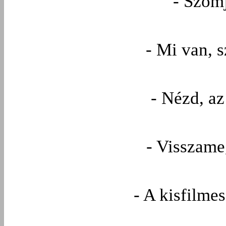
- Szom
- Mi van, 
- Nézd, az
- Visszame
- A kisfilme