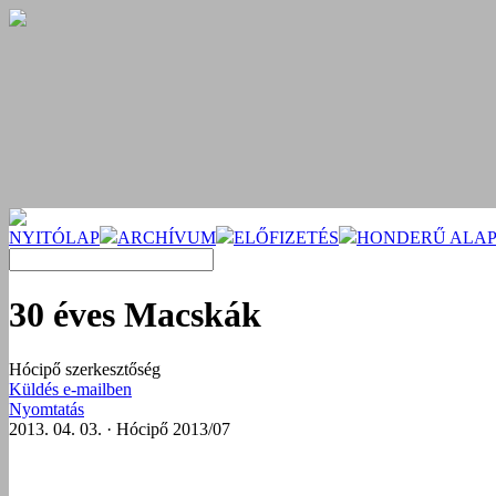
NYITÓLAP
ARCHÍVUM
ELŐFIZETÉS
HONDERŰ ALAP
30 éves Macskák
Hócipő szerkesztőség
Küldés e-mailben
Nyomtatás
2013. 04. 03. · Hócipő 2013/07