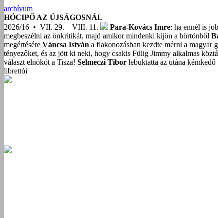
archívum
HÓCIPŐ AZ ÚJSÁGOSNÁL
2026/16 • VII. 29. – VIII. 11.
Para-Kovács Imre
: ha ennél is j
megbeszélni az önkritikát, majd amikor mindenki kijön a börtönből
B
megértésére
Váncsa István
a flakonozásban kezdte mérni a magyar g
tényezőket, és az jött ki neki, hogy csakis Fülig Jimmy alkalmas közt
választ elnököt a Tisza!
Selmeczi Tibor
lebuktatta az utána kémkedő t
librettói