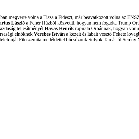
obban megverte volna a Tisza a Fideszt, már beavatkozott volna az ENS
artus László
a Fehér Házból közvetíti, hogyan nem fogadta Trump Or
azdaság teljesítményét
Havas Henrik
röpirata Orbánnak, hogyan vonulj
ársasági elnöknek
Verebes István
a kezeit és lábait vesztő Fekete lovagb
elefonját
Filoszemita melléklettel búcsúzunk Sulyok Tamástól
Serény 