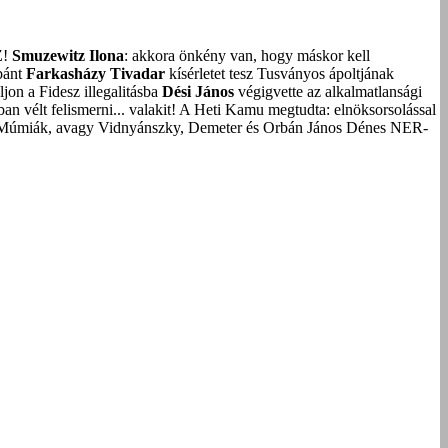
Z!
Smuzewitz Ilona
: akkora önkény van, hogy máskor kell
bánt
Farkasházy Tivadar
kísérletet tesz Tusványos ápoltjának
on a Fidesz illegalitásba
Dési János
végigvette az alkalmatlansági
an vélt felismerni... valakit!
A Heti Kamu megtudta: elnöksorsolással
Múmiák, avagy Vidnyánszky, Demeter és Orbán János Dénes NER-