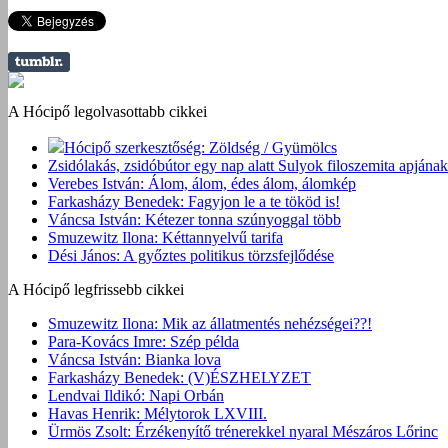
A Hócipő legolvasottabb cikkei
Hócipő szerkesztőség: Zöldség / Gyümölcs
Zsidólakás, zsidóbútor egy nap alatt Sulyok filoszemita apjának
Verebes István: Álom, álom, édes álom, álomkép
Farkasházy Benedek: Fagyjon le a te tököd is!
Váncsa István: Kétezer tonna szúnyoggal több
Smuzewitz Ilona: Kéttannyelvű tarifa
Dési János: A győztes politikus törzsfejlődése
A Hócipő legfrissebb cikkei
Smuzewitz Ilona: Mik az állatmentés nehézségei??!
Para-Kovács Imre: Szép példa
Váncsa István: Bianka lova
Farkasházy Benedek: (V)ÉSZHELYZET
Lendvai Ildikó: Napi Orbán
Havas Henrik: Mélytorok LXVIII.
Ürmös Zsolt: Érzékenyítő trénerekkel nyaral Mészáros Lőrinc