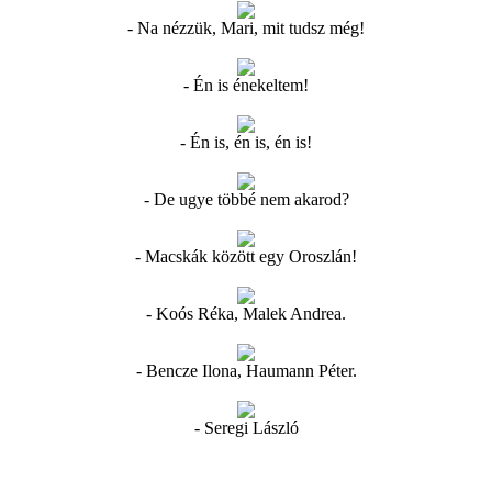
- Na nézzük, Mari, mit tudsz még!
- Én is énekeltem!
- Én is, én is, én is!
- De ugye többé nem akarod?
- Macskák között egy Oroszlán!
- Koós Réka, Malek Andrea.
- Bencze Ilona, Haumann Péter.
- Seregi László