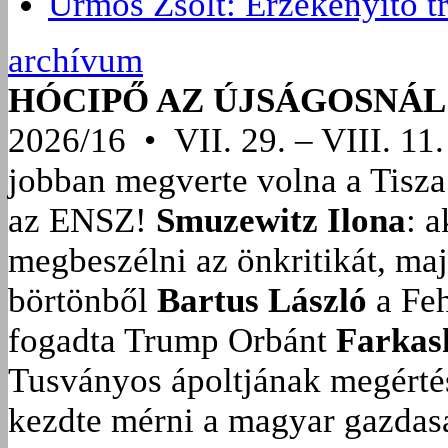
Ürmös Zsolt: Érzékenyítő t
archívum
HÓCIPŐ AZ ÚJSÁGOSNÁL
2026/16 • VII. 29. – VIII. 11.
jobban megverte volna a Tisza
az ENSZ!
Smuzewitz Ilona
: 
megbeszélni az önkritikát, ma
börtönből
Bartus László
a Feh
fogadta Trump Orbánt
Farkas
Tusványos ápoltjának megérté
kezdte mérni a magyar gazdasá