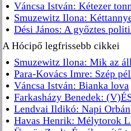
Váncsa István: Kétezer ton
Smuzewitz Ilona: Kéttannye
Dési János: A győztes politi
A Hócipő legfrissebb cikkei
Smuzewitz Ilona: Mik az ál
Para-Kovács Imre: Szép pé
Váncsa István: Bianka lova
Farkasházy Benedek: (V
Lendvai Ildikó: Napi Orbán
Havas Henrik: Mélytorok L