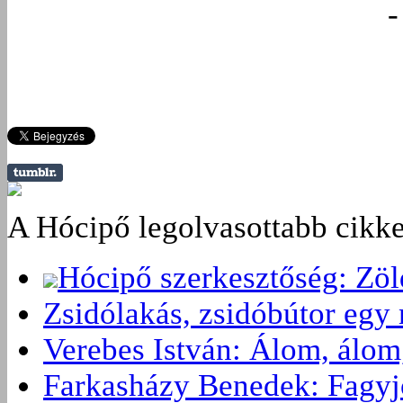
-
A Hócipő legolvasottabb cikke
Hócipő szerkesztőség: Zö
Zsidólakás, zsidóbútor egy 
Verebes István: Álom, álom
Farkasházy Benedek: Fagyjon