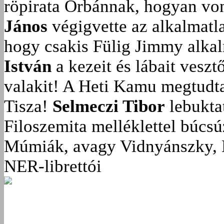
röpirata Orbánnak, hogyan vonu
János
végigvette az alkalmatla
hogy csakis Fülig Jimmy alka
István
a kezeit és lábait veszt
valakit!
A Heti Kamu megtudta:
Tisza!
Selmeczi Tibor
lebukta
Filoszemita melléklettel búcs
Múmiák, avagy Vidnyánszky, 
NER-librettói