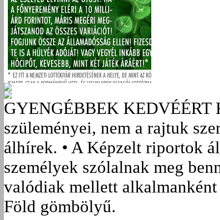
GYENGÉBBEK KEDVÉÉRT
szüleményei, nem a rajtuk sze
álhírek. • A Képzelt riportok á
személyek szólalnak meg benn
valódiak mellett alkalmanként 
Föld gömbölyű.