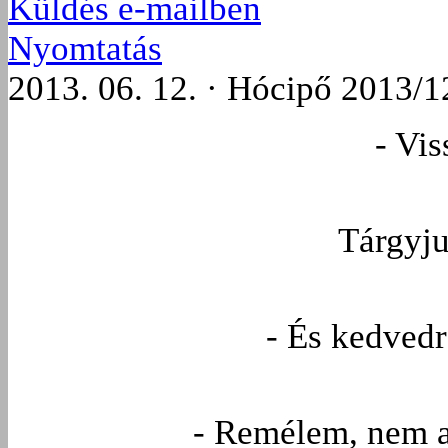
Küldés e-mailben
Nyomtatás
2013. 06. 12. · Hócipő 2013/1
- Vis
Tárgyju
- És kedvedr
- Remélem, nem 