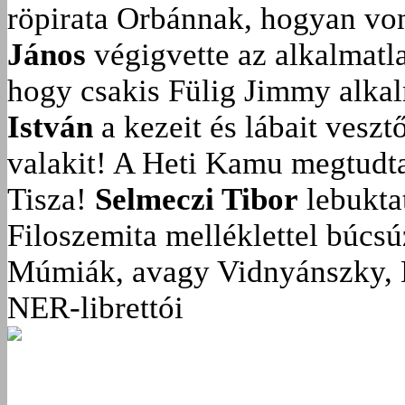
röpirata Orbánnak, hogyan vonu
János
végigvette az alkalmatla
hogy csakis Fülig Jimmy alka
István
a kezeit és lábait veszt
valakit!
A Heti Kamu megtudta:
Tisza!
Selmeczi Tibor
lebukta
Filoszemita melléklettel búcs
Múmiák, avagy Vidnyánszky, 
NER-librettói