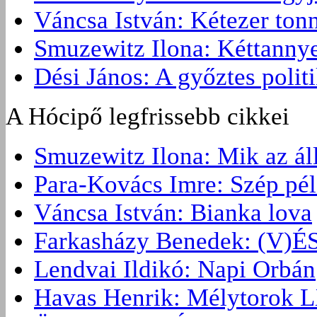
Váncsa István: Kétezer ton
Smuzewitz Ilona: Kéttannye
Dési János: A győztes politi
A Hócipő legfrissebb cikkei
Smuzewitz Ilona: Mik az ál
Para-Kovács Imre: Szép pé
Váncsa István: Bianka lova
Farkasházy Benedek: (V
Lendvai Ildikó: Napi Orbán
Havas Henrik: Mélytorok L