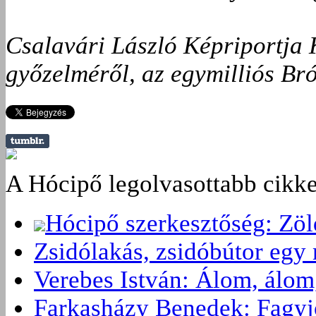
Csalavári László Képriportja 
győzelméről, az egymilliós Br
A Hócipő legolvasottabb cikke
Hócipő szerkesztőség: Zö
Zsidólakás, zsidóbútor egy 
Verebes István: Álom, álom
Farkasházy Benedek: Fagyjon