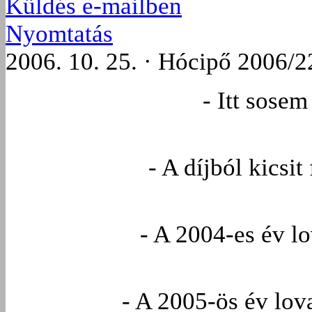
Küldés e-mailben
Nyomtatás
2006. 10. 25. · Hócipő 2006/2
- Itt sose
- A díjból kicsi
- A 2004-es év l
- A 2005-ös év lov