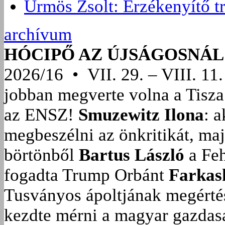
Ürmös Zsolt: Érzékenyítő t
archívum
HÓCIPŐ AZ ÚJSÁGOSNÁL
2026/16 • VII. 29. – VIII. 11.
jobban megverte volna a Tisza
az ENSZ!
Smuzewitz Ilona
: 
megbeszélni az önkritikát, ma
börtönből
Bartus László
a Feh
fogadta Trump Orbánt
Farkas
Tusványos ápoltjának megérté
kezdte mérni a magyar gazdasá