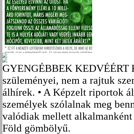
GYENGÉBBEK KEDVÉÉRT
szüleményei, nem a rajtuk sze
álhírek. • A Képzelt riportok á
személyek szólalnak meg benn
valódiak mellett alkalmanként 
Föld gömbölyű.