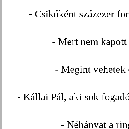
- Csikóként százezer fon
- Mert nem kapott 
- Megint vehetek
- Kállai Pál, aki sok fogad
- Néhányat a ri