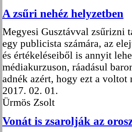
A zsűri nehéz helyzetben
Megyesi Gusztávval zsűrizni t
egy publicista számára, az ele
és értékeléseiből is annyit leh
médiakurzuson, ráadásul barom
adnék azért, hogy ezt a voltot 
2017. 02. 01.
Ürmös Zsolt
Vonát is zsarolják az oros