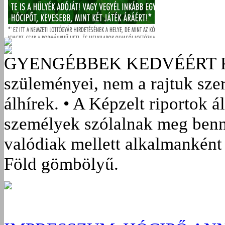
GYENGÉBBEK KEDVÉÉRT
szüleményei, nem a rajtuk sze
álhírek. • A Képzelt riportok á
személyek szólalnak meg benn
valódiak mellett alkalmanként 
Föld gömbölyű.