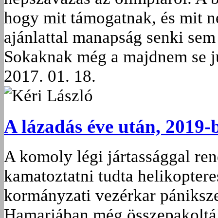
hogy mit támogatnak, és mit 
ajánlattal manapság senki sem
Sokaknak még a majdnem se j
2017. 01. 18.
Kéri László
A lázadás éve után, 2019-
A komoly légi jártassággal re
kamatoztatni tudta helikopteres
kormányzati vezérkar pániksz
Hamarjában még összepakolták