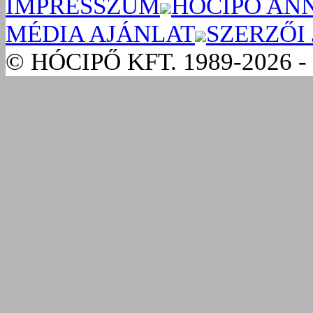
IMPRESSZUM
HÓCIPŐ AN
MÉDIA AJÁNLAT
SZERZŐI
© HÓCIPŐ KFT. 1989-2026