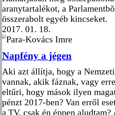
aranytartalékot, a Par­la­ment
összerabolt egyéb kincseket.
2017. 01. 18.
Para-Kovács Imre
Napfény a jégen
Aki azt állítja, hogy a Nemze
vannak, akik fáznak, vagy erre 
eltűri, hogy mások ilyen magat
pénzt 2017-ben? Van erről ese
a TV, csak én éppen aludtam? 