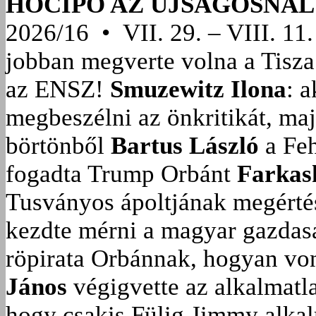
HÓCIPŐ AZ ÚJSÁGOSNÁL
2026/16 • VII. 29. – VIII. 11.
jobban megverte volna a Tisza
az ENSZ!
Smuzewitz Ilona
: 
megbeszélni az önkritikát, ma
börtönből
Bartus László
a Feh
fogadta Trump Orbánt
Farkas
Tusványos ápoltjának megérté
kezdte mérni a magyar gazdasá
röpirata Orbánnak, hogyan vonu
János
végigvette az alkalmatla
hogy csakis Fülig Jimmy alka