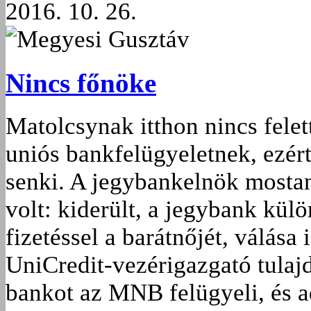
2016. 10. 26.
Megyesi Gusztáv
Nincs főnöke
Matolcsynak itthon nincs fele
uniós bankfelügyeletnek, ezért
senki. A jegybankelnök mosta
volt: kiderült, a jegybank külö
fizetéssel a barátnőjét, válása
UniCredit-vezérigazgató tulajd
bankot az MNB felügyeli, és ad