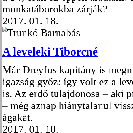
munkatáborokba zárják?
2017. 01. 18.
Trunkó Barnabás
A leveleki Tiborcné
Már Dreyfus kapitány is megm
igazság győz: így volt ez a l
is. Az erdő tulajdonosa – aki pr
– még aznap hiánytalanul vissz
ágakat.
2017. 01. 18.