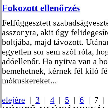
Fokozott ellenőrzés
Felfüggesztett szabadságveszté
asszonyra, akit úgy felidegesít
boltjába, majd távozott. Után
egyetlen sor sem szól róla, ho
adóellenőr. Ha nyitva van a bo
bemehetnek, kérnek fél kiló f
mókuskereket...
elejére
|
3
|
4
|
5
|
6
| 7 