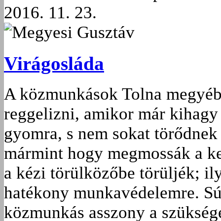
2016. 11. 23.
Megyesi Gusztáv
Virágosláda
A közmunkások Tolna megyébe
reggelizni, amikor már kihagy
gyomra, s nem sokat törődnek 
mármint hogy megmossák a ke
a kézi törülközőbe törüljék; i
hatékony munkavédelemre. Súly
közmunkás asszony a szükséges