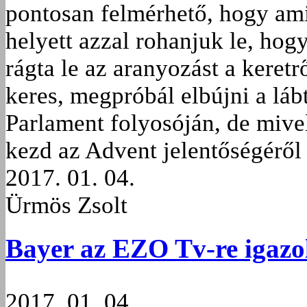
pontosan felmérhető, hogy ami
helyett azzal rohanjuk le, hogy 
rágta le az aranyozást a keret
keres, megpróbál elbújni a láb
Parlament folyosóján, de mive
kezd az Advent jelentőségéről 
2017. 01. 04.
Ürmös Zsolt
Bayer az EZO Tv-re igazo
2017. 01. 04.