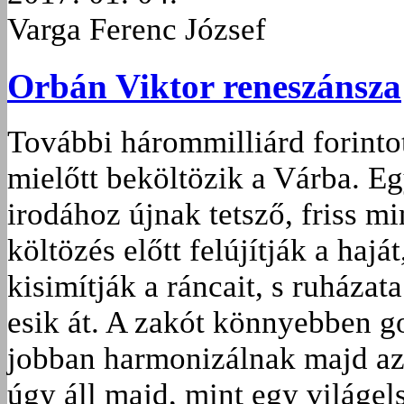
Varga Ferenc József
Orbán Viktor reneszánsza
További hárommilliárd forinto
mielőtt beköltözik a Várba. Eg
irodához újnak tetsző, friss m
költözés előtt felújítják a haj
kisimítják a ráncait, s ruháza
esik át. A zakót könnyebben 
jobban harmonizálnak majd az 
úgy áll majd, mint egy világe