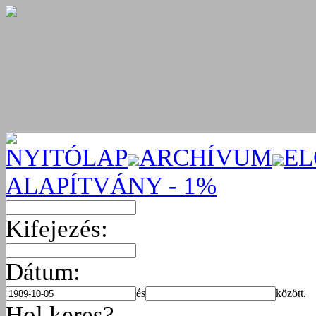
NYITÓLAP
ARCHÍVUM
EL
ALAPÍTVÁNY - 1%
Kifejezés:
Dátum:
és
között.
Hol keres?