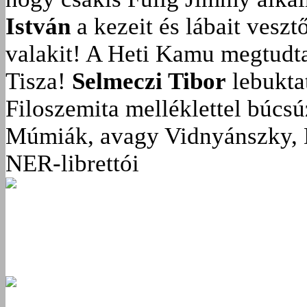
István
a kezeit és lábait veszt
valakit!
A Heti Kamu megtudta:
Tisza!
Selmeczi Tibor
lebukta
Filoszemita melléklettel búcs
Múmiák, avagy Vidnyánszky, 
NER-librettói