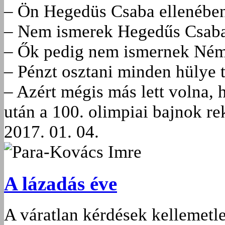
– Ön Hegedüs Csaba ellenében 
– Nem ismerek Hegedűs Csaba 
– Ők pedig nem ismernek Néme
– Pénzt osztani minden hülye t
– Azért mégis más lett volna, 
után a 100. olimpiai bajnok re
2017. 01. 04.
Para-Kovács Imre
A lázadás éve
A váratlan kérdések kellemetl