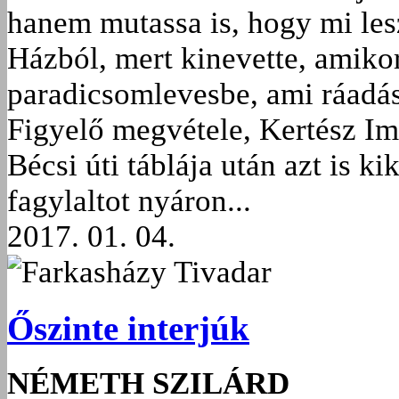
hanem mutassa is, hogy mi lesz.
Házból, mert kinevette, amikor
paradicsomlevesbe, ami ráadás
Figyelő megvétele, Kertész I
Bécsi úti táblája után azt is k
fagylaltot nyáron...
2017. 01. 04.
Farkasházy Tivadar
Őszinte interjúk
NÉMETH SZILÁRD