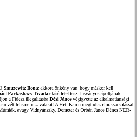
Z!
Smuzewitz Ilona
: akkora önkény van, hogy máskor kell
bánt
Farkasházy Tivadar
kísérletet tesz Tusványos ápoltjának
on a Fidesz illegalitásba
Dési János
végigvette az alkalmatlansági
an vélt felismerni... valakit!
A Heti Kamu megtudta: elnöksorsolással
Múmiák, avagy Vidnyánszky, Demeter és Orbán János Dénes NER-