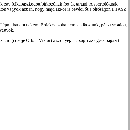
k egy felkapaszkodott birkózónak fogják tartani. A sportolóknak
ztos vagyok abban, hogy majd akkor is bevédi őt a bíróságon a TASZ,
 fellépni, hanem nekem. Érdekes, soha nem találkoztunk, pénzt se adott,
 vagyok.
ilárd (edzője Orbán Viktor) a szőnyeg alá söpri az egész bagázst.