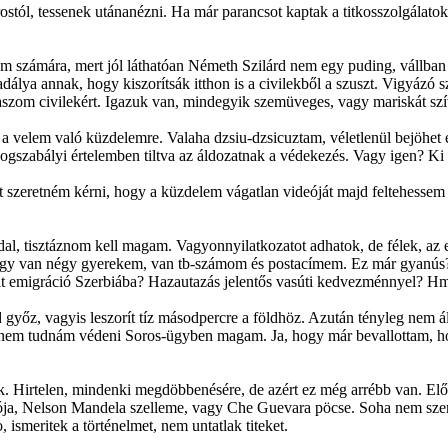
rostól, tessenek utánanézni. Ha már parancsot kaptak a titkosszolgálato
 számára, mert jól láthatóan Németh Szilárd nem egy puding, vállban erő
álya annak, hogy kiszorítsák itthon is a civilekből a szuszt. Vigyázó
aszom civilekért. Igazuk van, mindegyik szemüveges, vagy mariskát szí
 a velem való küzdelemre. Valaha dzsiu-dzsicuztam, véletlenül bejöhet e
jogszabályi értelemben tiltva az áldozatnak a védekezés. Vagy igen? Ki
t szeretném kérni, hogy a küzdelem vágatlan videóját majd feltehessem a
l, tisztáznom kell magam. Vagyonnyilatkozatot adhatok, de félek, az e
n, hogy van négy gyerekem, van tb-számom és postacímem. Ez már gya
ált emigráció Szerbiába? Hazautazás jelentős vasúti kedvezménnyel?
yőz, vagyis leszorít tíz másodpercre a földhöz. Azután tényleg nem áll
 nem tudnám védeni Soros-ügyben magam. Ja, hogy már bevallottam, ho
k. Hirtelen, mindenki megdöbbenésére, de azért ez még arrébb van. Előb
ja, Nelson Mandela szelleme, vagy Che Guevara pöcse. Soha nem szerencs
, ismeritek a történelmet, nem untatlak titeket.