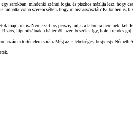
gy sarokban, mindenki szánni fogja, és piszkos mázlija lesz, hogy csa
 tudhatta volna szerencsétlen, hogy mihez asszisztál? Különben is, bi
oztok majd, mi is. Nem szart be, persze, tudja, a tatamira nem neki kell
 Biztos, hipnotizálnak a háttérből, azért beszélek így, holott rendes goj
sban hazám a történelem során. Még az is lehetséges, hogy egy Németh Sz
etek.