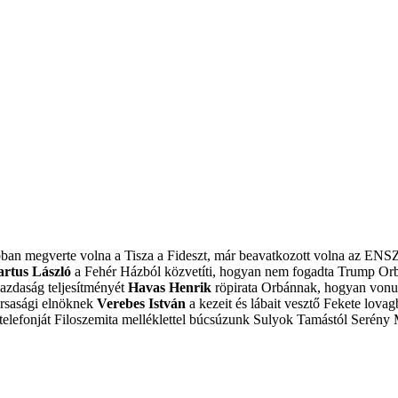
obban megverte volna a Tisza a Fideszt, már beavatkozott volna az ENS
artus László
a Fehér Házból közvetíti, hogyan nem fogadta Trump Or
azdaság teljesítményét
Havas Henrik
röpirata Orbánnak, hogyan vonulj
ársasági elnöknek
Verebes István
a kezeit és lábait vesztő Fekete lovagb
elefonját
Filoszemita melléklettel búcsúzunk Sulyok Tamástól
Serény 