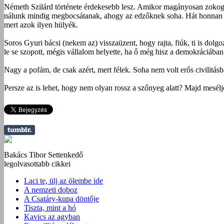
Németh Szilárd története érdekesebb lesz. Amikor magányosan zokog e
nálunk mindig megbocsátanak, ahogy az edzőknek soha. Hát honnan is
mert azok ilyen hülyék.
Soros Gyuri bácsi (nekem az) visszaüzent, hogy rajta, fiúk, ti is dolg
le se szopott, mégis vállalom helyette, ha ő még hisz a demokráciában.
Nagy a pofám, de csak azért, mert félek. Soha nem volt erős civilitá
Persze az is lehet, hogy nem olyan rossz a szőnyeg alatt? Majd mesélj
Bakács Tibor Settenkedő
legolvasottabb cikkei
Laci te, ülj az ölembe ide
A nemzeti doboz
A Csatáry-kupa döntője
Tiszta, mint a hó
Kavics az agyban