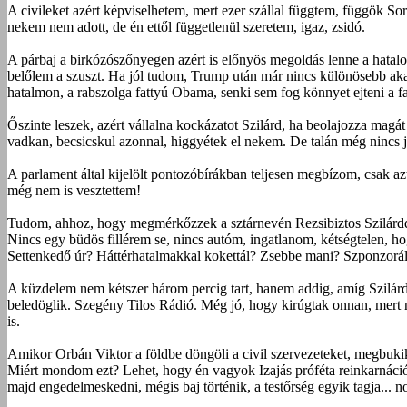
A civileket azért képviselhetem, mert ezer szállal függtem, függök So
nekem nem adott, de én ettől függetlenül szeretem, igaz, zsidó.
A párbaj a birkózószőnyegen azért is előnyös megoldás lenne a hatalom
belőlem a szuszt. Ha jól tudom, Trump után már nincs különösebb akad
hatalmon, a rabszolga fattyú Obama, senki sem fog könnyet ejteni a f
Őszinte leszek, azért vállalna kockázatot Szilárd, ha beolajozza magát
vadkan, becsicskul azonnal, higgyétek el nekem. De talán még nincs 
A parlament által kijelölt pontozóbírákban teljesen megbízom, csak az
még nem is vesztettem!
Tudom, ahhoz, hogy megmérkőzzek a sztárnevén Rezsibiztos Szilárdda
Nincs egy büdös fillérem se, nincs autóm, ingatlanom, kétségtele
Settenkedő úr? Háttérhatalmakkal kokettál? Zsebbe mani? Szponzor
A küzdelem nem kétszer három percig tart, hanem addig, amíg Szilárd g
beledöglik. Szegény Tilos Rádió. Még jó, hogy kirúgtak onnan, mert
is.
Amikor Orbán Viktor a földbe döngöli a civil szervezeteket, megbuki
Miért mondom ezt? Lehet, hogy én vagyok Izajás próféta reinkarnáció
majd engedelmeskedni, mégis baj történik, a testőrség egyik tagja... no