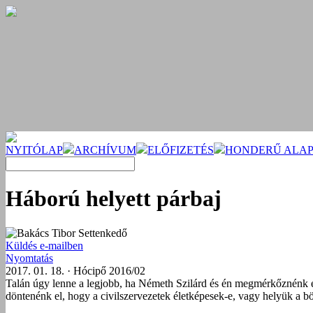
NYITÓLAP
ARCHÍVUM
ELŐFIZETÉS
HONDERŰ ALAP
Háború helyett párbaj
Bakács Tibor Settenkedő
Küldés e-mailben
Nyomtatás
2017. 01. 18. · Hócipő 2016/02
Talán úgy lenne a legjobb, ha Németh Szilárd és én megmérkőznénk 
döntenénk el, hogy a civilszervezetek életképesek-e, vagy helyük a b