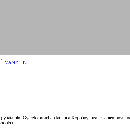
ÍTVÁNY - 1%
egy tatamin. Gyerekkoromban láttam a Koppányi aga testamentumát, na
örtönben.