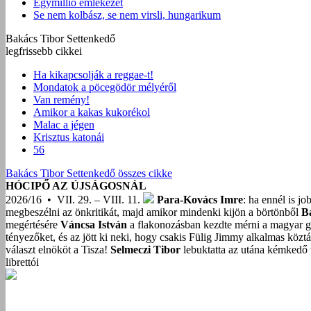
Egymillió emlékezet
Se nem kolbász, se nem virsli, hungarikum
Bakács Tibor Settenkedő
legfrissebb cikkei
Ha kikapcsolják a reggae-t!
Mondatok a pöcegödör mélyéről
Van remény!
Amikor a kakas kukorékol
Malac a jégen
Krisztus katonái
56
Bakács Tibor Settenkedő összes cikke
HÓCIPŐ AZ ÚJSÁGOSNÁL
2026/16 • VII. 29. – VIII. 11.
Para-Kovács Imre
: ha ennél is j
megbeszélni az önkritikát, majd amikor mindenki kijön a börtönből
B
megértésére
Váncsa István
a flakonozásban kezdte mérni a magyar g
tényezőket, és az jött ki neki, hogy csakis Fülig Jimmy alkalmas közt
választ elnököt a Tisza!
Selmeczi Tibor
lebuktatta az utána kémkedő t
librettói