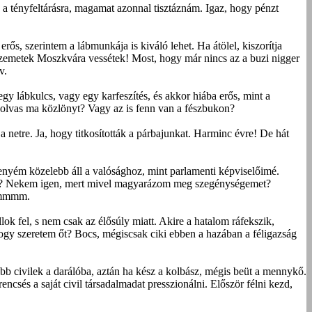
k a tényfeltárásra, magamat azonnal tisztáznám. Igaz, hogy pénzt
s, szerintem a lábmunkája is kiváló lehet. Ha átölel, kiszorítja
 szemetek Moszkvára vessétek! Most, hogy már nincs az a buzi nigger
v.
gy lábkulcs, vagy egy karfeszítés, és akkor hiába erős, mint a
 olvas ma közlönyt? Vagy az is fenn van a fészbukon?
 netre. Ja, hogy titkosították a párbajunkat. Harminc évre! De hát
nyém közelebb áll a valósághoz, mint parlamenti képviselőimé.
nús? Nekem igen, mert mivel magyarázom meg szegénységemet?
 Hmmmm.
ok fel, s nem csak az élősúly miatt. Akire a hatalom ráfekszik,
gy szeretem őt? Bocs, mégiscsak ciki ebben a hazában a féligazság
b civilek a darálóba, aztán ha kész a kolbász, mégis beüt a mennykő.
és a saját civil társadalmadat presszionálni. Először félni kezd,