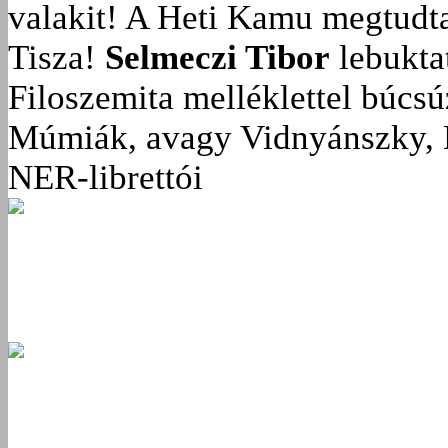
valakit!
A Heti Kamu megtudta:
Tisza!
Selmeczi Tibor
lebukta
Filoszemita melléklettel búcs
Múmiák, avagy Vidnyánszky, 
NER-librettói