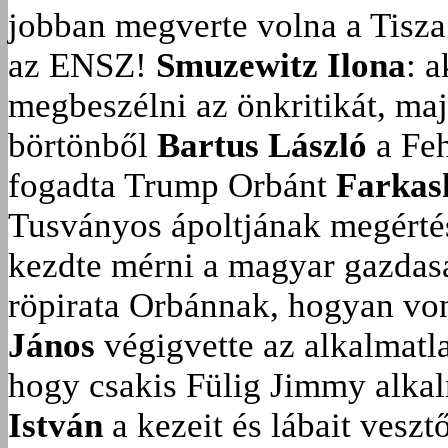
jobban megverte volna a Tisza
az ENSZ!
Smuzewitz Ilona
: 
megbeszélni az önkritikát, ma
börtönből
Bartus László
a Feh
fogadta Trump Orbánt
Farkas
Tusványos ápoltjának megérté
kezdte mérni a magyar gazdasá
röpirata Orbánnak, hogyan vonu
János
végigvette az alkalmatla
hogy csakis Fülig Jimmy alka
István
a kezeit és lábait veszt