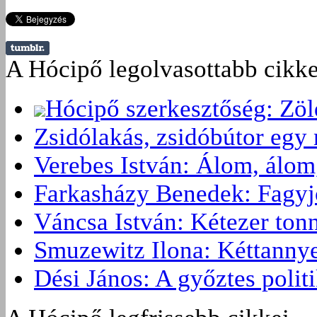
A Hócipő legolvasottabb cikke
Hócipő szerkesztőség: Zö
Zsidólakás, zsidóbútor egy 
Verebes István: Álom, álom
Farkasházy Benedek: Fagyjon
Váncsa István: Kétezer ton
Smuzewitz Ilona: Kéttannye
Dési János: A győztes politi