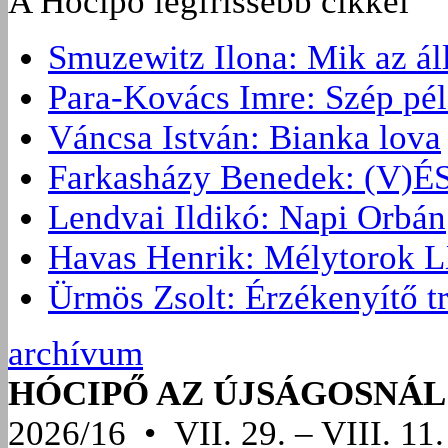
A Hócipő legfrissebb cikkei
Smuzewitz Ilona: Mik az ál
Para-Kovács Imre: Szép pé
Váncsa István: Bianka lova
Farkasházy Benedek: (V
Lendvai Ildikó: Napi Orbán
Havas Henrik: Mélytorok L
Ürmös Zsolt: Érzékenyítő t
archívum
HÓCIPŐ AZ ÚJSÁGOSNÁL
2026/16 • VII. 29. – VIII. 11.