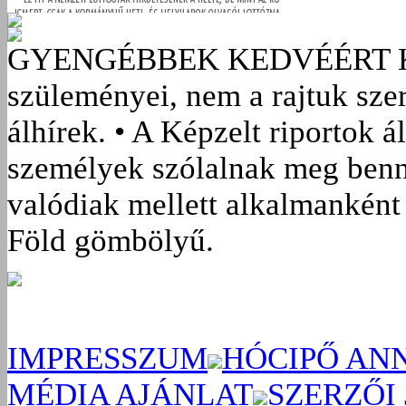
GYENGÉBBEK KEDVÉÉRT
szüleményei, nem a rajtuk sze
álhírek. • A Képzelt riportok á
személyek szólalnak meg benn
valódiak mellett alkalmanként 
Föld gömbölyű.
IMPRESSZUM
HÓCIPŐ AN
MÉDIA AJÁNLAT
SZERZŐI