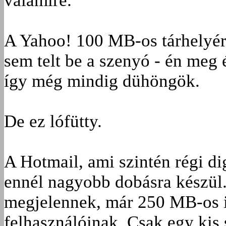
valamire.
A Yahoo! 100 MB-os tárhelyérő
sem telt be a szenyó - én meg 
így még mindig dühöngök.
De ez lófütty.
A Hotmail, ami szintén régi dig
ennél nagyobb dobásra készül. 
megjelennek, már 250 MB-os i
felhasználóinak. Csak egy kis 