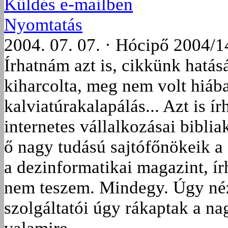
Küldés e-mailben
Nyomtatás
2004. 07. 07. · Hócipő 2004/1
Írhatnám azt is, cikkünk hatás
kiharcolta, meg nem volt hiába
kalviatúrakalapálás... Azt is í
internetes vállalkozásai biblia
ő nagy tudású sajtófőnökeik a
a dezinformatikai magazint, ír
nem teszem. Mindegy. Úgy néz 
szolgáltatói úgy rákaptak a na