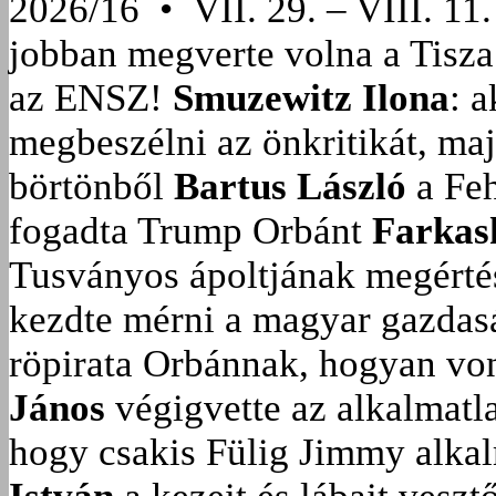
2026/16 • VII. 29. – VIII. 11.
jobban megverte volna a Tisza
az ENSZ!
Smuzewitz Ilona
: 
megbeszélni az önkritikát, ma
börtönből
Bartus László
a Feh
fogadta Trump Orbánt
Farkas
Tusványos ápoltjának megérté
kezdte mérni a magyar gazdasá
röpirata Orbánnak, hogyan vonu
János
végigvette az alkalmatla
hogy csakis Fülig Jimmy alka