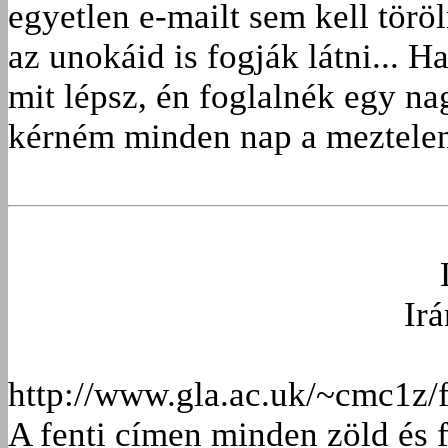
egyetlen e-mailt sem kell törö
az unokáid is fogják látni... Ha
mit lépsz, én foglalnék egy na
kérném minden nap a meztelen
Irá
http://www.gla.ac.uk/~cmc1z/f
A fenti címen minden zöld és 