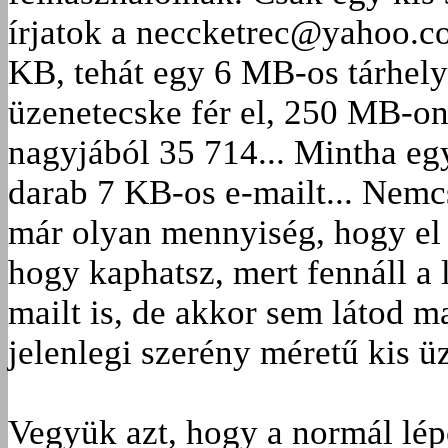
írjatok a neccketrec@yahoo.co
KB, tehát egy 6 MB-os tárhely
üzenetecske fér el, 250 MB-on 
nagyjából 35 714... Mintha e
darab 7 KB-os e-mailt... Nemcs
már olyan mennyiség, hogy el 
hogy kaphatsz, mert fennáll a
mailt is, de akkor sem látod m
jelenlegi szerény méretű kis üz
Vegyük azt, hogy a normál lép