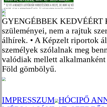
GYENGÉBBEK KEDVÉÉRT
szüleményei, nem a rajtuk sze
álhírek. • A Képzelt riportok á
személyek szólalnak meg benn
valódiak mellett alkalmanként 
Föld gömbölyű.
IMPRESSZUM
HÓCIPŐ AN