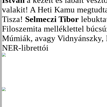
István
a kezeit és lábait veszt
valakit!
A Heti Kamu megtudta:
Tisza!
Selmeczi Tibor
lebukta
Filoszemita melléklettel búcs
Múmiák, avagy Vidnyánszky, 
NER-librettói