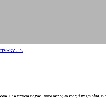
ÍTVÁNY - 1%
podra. Ha a tartalom megvan, akkor már olyan könnyű megcsinálni, mint 