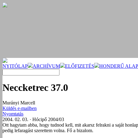
NYITÓLAP
ARCHÍVUM
ELŐFIZETÉS
HONDERŰ ALAP
Neccketrec 37.0
Murányi Marcell
Küldés e-mailben
Nyomtatás
2004. 02. 03. · Hócipő 2004/03
Ott hagytam abba, hogy tudnod kell, mit akarsz felrakni a saját honla
pedig lefaragást szerettem volna. Fő a bizalom.