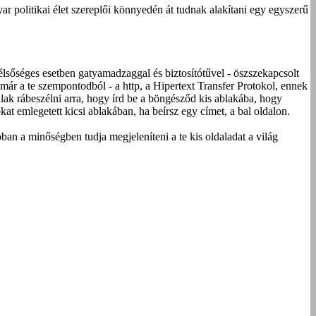
 politikai élet szereplői könnyedén át tudnak alakítani egy egyszerű
élsőséges esetben gatyamadzaggal és biztosítótűvel - öszszekapcsolt
 már a te szempontodból - a http, a Hipertext Transfer Protokol, ennek
lak rábeszélni arra, hogy írd be a böngésződ kis ablakába, hogy
at emlegetett kicsi ablakában, ha beírsz egy címet, a bal oldalon.
n a minőségben tudja megjeleníteni a te kis oldaladat a világ