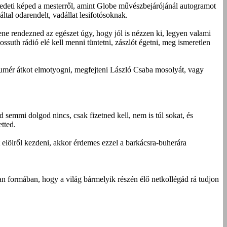
edeti képed a mesterről, amint Globe művészbejárójánál autogramot
tal odarendelt, vadállat lesifotósoknak.
lene rendezned az egészet úgy, hogy jól is nézzen ki, legyen valami
Kossuth rádió elé kell menni tüntetni, zászlót égetni, meg ismeretlen
sumér átkot elmotyogni, megfejteni László Csaba mosolyát, vagy
d semmi dolgod nincs, csak fizetned kell, nem is túl sokat, és
tted.
nt elölről kezdeni, akkor érdemes ezzel a barkácsra-buherára
an formában, hogy a világ bármelyik részén élő netkollégád rá tudjon