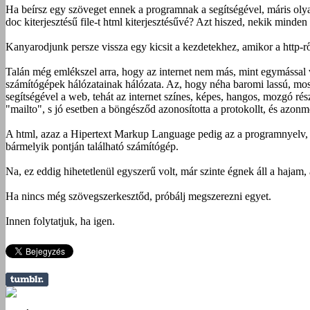
Ha beírsz egy szöveget ennek a programnak a segítségével, máris olya
doc kiterjesztésű file-t html kiterjesztésűvé? Azt hiszed, nekik minde
Kanyarodjunk persze vissza egy kicsit a kezdetekhez, amikor a http-rő
Talán még emlékszel arra, hogy az internet nem más, mint egymással va
számítógépek hálózatainak hálózata. Az, hogy néha baromi lassú, most 
segítségével a web, tehát az internet színes, képes, hangos, mozgó ré
"mailto", s jó esetben a böngésződ azonosította a protokollt, és azonm
A html, azaz a Hipertext Markup Language pedig az a programnyelv, a
bármelyik pontján található számítógép.
Na, ez eddig hihetetlenül egyszerű volt, már szinte égnek áll a hajam,
Ha nincs még szövegszerkesztőd, próbálj megszerezni egyet.
Innen folytatjuk, ha igen.