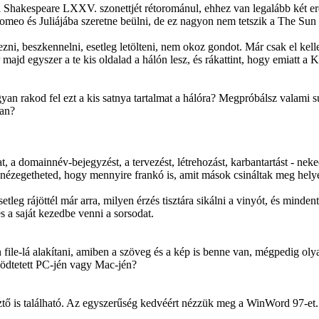
i Shakespeare LXXV. szonettjét rétorománul, ehhez van legalább két er
o és Juliájába szeretne beülni, de ez nagyon nem tetszik a The Sun ál
rezni, beszkennelni, esetleg letölteni, nem okoz gondot. Már csak el kel
 majd egyszer a te kis oldalad a hálón lesz, és rákattint, hogy emiatt a 
an rakod fel ezt a kis satnya tartalmat a hálóra? Megpróbálsz valami 
ban?
, a domainnév-bejegyzést, a tervezést, létrehozást, karbantartást - neke
l nézegetheted, hogy mennyire frankó is, amit mások csináltak meg helye
tleg rájöttél már arra, milyen érzés tisztára sikálni a vinyót, és minde
s a saját kezedbe venni a sorsodat.
file-lá alakítani, amiben a szöveg és a kép is benne van, mégpedig oly
űködtetett PC-jén vagy Mac-jén?
tő is található. Az egyszerűség kedvéért nézzük meg a WinWord 97-et.