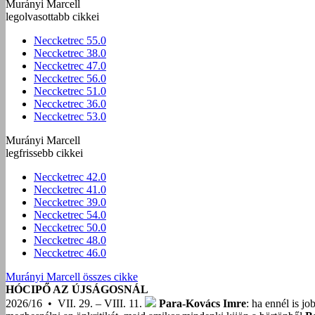
Murányi Marcell
legolvasottabb cikkei
Neccketrec 55.0
Neccketrec 38.0
Neccketrec 47.0
Neccketrec 56.0
Neccketrec 51.0
Neccketrec 36.0
Neccketrec 53.0
Murányi Marcell
legfrissebb cikkei
Neccketrec 42.0
Neccketrec 41.0
Neccketrec 39.0
Neccketrec 54.0
Neccketrec 50.0
Neccketrec 48.0
Neccketrec 46.0
Murányi Marcell összes cikke
HÓCIPŐ AZ ÚJSÁGOSNÁL
2026/16 • VII. 29. – VIII. 11.
Para-Kovács Imre
: ha ennél is j