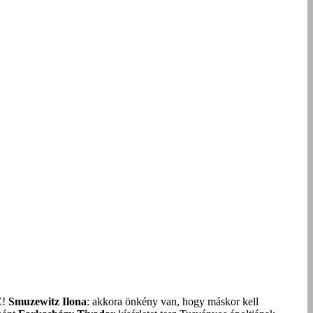
Z!
Smuzewitz Ilona
: akkora önkény van, hogy máskor kell