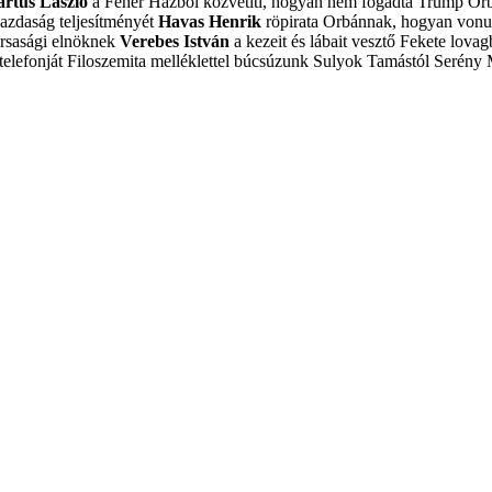
artus László
a Fehér Házból közvetíti, hogyan nem fogadta Trump Or
azdaság teljesítményét
Havas Henrik
röpirata Orbánnak, hogyan vonulj
ársasági elnöknek
Verebes István
a kezeit és lábait vesztő Fekete lovagb
elefonját
Filoszemita melléklettel búcsúzunk Sulyok Tamástól
Serény 