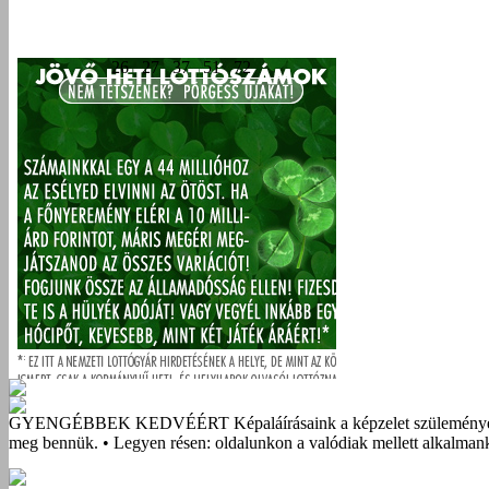
GYENGÉBBEK KEDVÉÉRT
Képaláírásaink a képzelet szüleménye
meg bennük. • Legyen résen: oldalunkon a valódiak mellett alkalmank