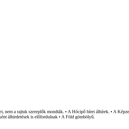
i, nem a rajtuk szereplők mondták. • A Hócipő hírei álhírek. • A Képzel
ént álhirdetések is előfordulnak • A Föld gömbölyű.