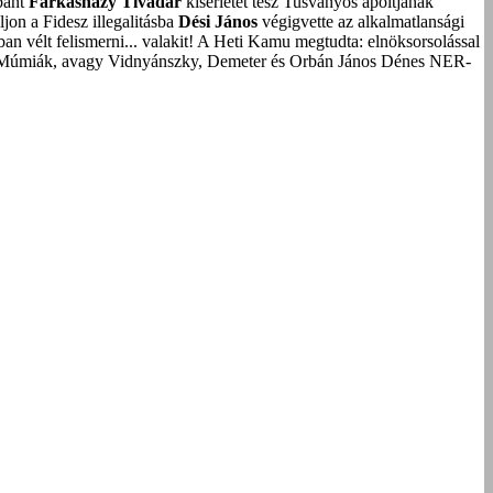
bánt
Farkasházy Tivadar
kísérletet tesz Tusványos ápoltjának
on a Fidesz illegalitásba
Dési János
végigvette az alkalmatlansági
an vélt felismerni... valakit!
A Heti Kamu megtudta: elnöksorsolással
Múmiák, avagy Vidnyánszky, Demeter és Orbán János Dénes NER-