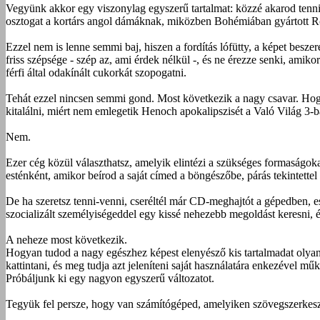
Vegyünk akkor egy viszonylag egyszerű tartalmat: közzé akarod tenn
osztogat a kortárs angol dámáknak, miközben Bohémiában gyártott Rome
Ezzel nem is lenne semmi baj, hiszen a fordítás lófütty, a képet besze
friss szépsége - szép az, ami érdek nélkül -, és ne érezze senki, amikor
férfi által odakínált cukorkát szopogatni.
Tehát ezzel nincsen semmi gond. Most következik a nagy csavar. Hogy
kitalálni, miért nem emlegetik Henoch apokalipszisét a Való Világ 3-
Nem.
Ezer cég közül választhatsz, amelyik elintézi a szükséges formaságokat
esténként, amikor beírod a saját címed a böngészőbe, párás tekintette
De ha szeretsz tenni-venni, cseréltél már CD-meghajtót a gépedben, ese
szocializált személyiségeddel egy kissé nehezebb megoldást keresni, é
A neheze most következik.
Hogyan tudod a nagy egészhez képest elenyésző kis tartalmadat olyan 
kattintani, és meg tudja azt jeleníteni saját használatára enkezével m
Próbáljunk ki egy nagyon egyszerű változatot.
Tegyük fel persze, hogy van számítógéped, amelyiken szövegszerkesz