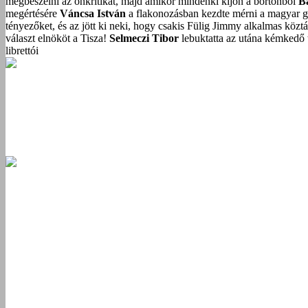
megbeszélni az önkritikát, majd amikor mindenki kijön a börtönből
B
megértésére
Váncsa István
a flakonozásban kezdte mérni a magyar g
tényezőket, és az jött ki neki, hogy csakis Fülig Jimmy alkalmas közt
választ elnököt a Tisza!
Selmeczi Tibor
lebuktatta az utána kémkedő t
librettói