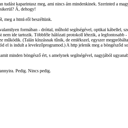
n tudást kaparintasz meg, ami nincs ám mindenkinek. Szerinted a magyar
n sikerül? Á, dehogy!
l, meg a html-ről beszéltünk.
lamilyen formában - dróttal, műhold segítségével, optikai kábellel, sz
nem ide tartozik. Többféle hálózati protokoll létezik, a legfontosabb -
sze működik. (Talán kínzásnak tűnik, de emlékszel, egyszer megpróbálta
ód el is indult a levelezőprogramod.) A http jelenik meg a böngésződ sok
mit minden böngésző ért, s amelynek segítségével, nagyjából ugyanabba
 annyira. Pedig. Nincs pedig.