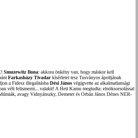
Z!
Smuzewitz Ilona
: akkora önkény van, hogy máskor kell
bánt
Farkasházy Tivadar
kísérletet tesz Tusványos ápoltjának
on a Fidesz illegalitásba
Dési János
végigvette az alkalmatlansági
an vélt felismerni... valakit!
A Heti Kamu megtudta: elnöksorsolással
Múmiák, avagy Vidnyánszky, Demeter és Orbán János Dénes NER-