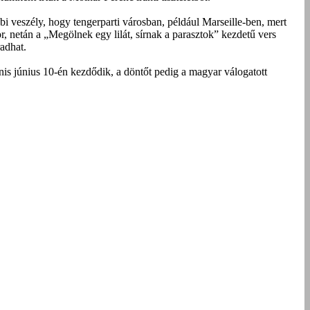
i veszély, hogy tengerparti városban, például Mar­seille-ben, mert
r, netán a „Megölnek egy lilát, sírnak a parasztok” kezdetű vers
radhat.
is június 10-én kezdődik, a döntőt pedig a magyar válogatott