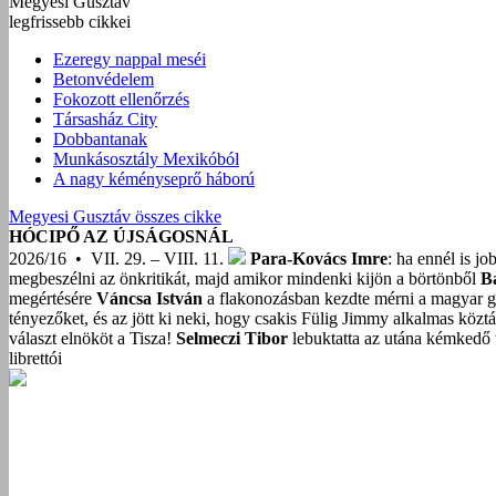
Megyesi Gusztáv
legfrissebb cikkei
Ezeregy nappal meséi
Betonvédelem
Fokozott ellenőrzés
Társasház City
Dobbantanak
Munkásosztály Mexikóból
A nagy kéményseprő háború
Megyesi Gusztáv összes cikke
HÓCIPŐ AZ ÚJSÁGOSNÁL
2026/16 • VII. 29. – VIII. 11.
Para-Kovács Imre
: ha ennél is j
megbeszélni az önkritikát, majd amikor mindenki kijön a börtönből
B
megértésére
Váncsa István
a flakonozásban kezdte mérni a magyar g
tényezőket, és az jött ki neki, hogy csakis Fülig Jimmy alkalmas közt
választ elnököt a Tisza!
Selmeczi Tibor
lebuktatta az utána kémkedő t
librettói