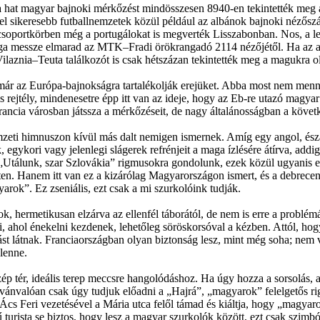
a hat magyar bajnoki mérkőzést mindösszesen 8940-en tekintették meg 
sikeresebb futballnemzetek közül például az albánok bajnoki nézőszáma
a csoportkörben még a portugálokat is megverték Lisszabonban. Nos, a l
ga messze elmarad az MTK–Fradi örökrangadó 2114 nézőjétől. Ha az al
ilaznia–Teuta találkozót is csak hétszázan tekintették meg a magukra 
 már az Európa-bajnokságra tartalékolják erejüket. Abba most nem menn
 rejtély, minden­esetre épp itt van az ideje, hogy az Eb-re utazó magya
francia városban játssza a mérkőzéseit, de nagy általánosságban a köve
zeti himnuszon kívül más dalt nemigen ismernek. Amíg egy angol, észa
 egykori vagy jelenlegi slágerek refrénjeit a maga ízlésére átírva, ad
Utálunk, szar Szlovákia” rigmusokra gondolunk, ezek közül ugyanis eg
inten. Hanem itt van ez a kizárólag Magyarországon ismert, és a debrecen
gyarok”. Ez zseniális, ezt csak a mi szurkolóink tudják.
, hermetikusan elzárva az ellenfél táborától, de nem is erre a probl
ki, ahol énekelni kezdenek, lehetőleg söröskorsóval a kézben. Attól, hog
ást látnak. Franciaországban olyan biztonság lesz, mint még soha; nem
lenne.
ép tér, ideális terep meccsre hangolódáshoz. Ha úgy hozza a sorsolás,
vánvalóan csak úgy tudjuk előadni a „Hajrá”, „magyarok” felelgetős rigm
lán Ács Feri vezetésével a Mária utca felől támad és kiáltja, hogy „magya
urista se biztos, hogy lesz a magyar szurkolók között, ezt csak szimból