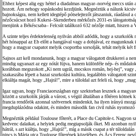
Ehhez képest alig egy héttel a diadalmas magyar–norvég meccs után 
hozott. Ám nehogy sopánkodni kezdjünk. Megnéztük a nálunk kicsivel 
bajnokságra, nem kellett idegtépő pótselejtezőt játszaniuk, ráadásul 
nézőcsúcsot hozó Kukesi–Skenderbeu mérkőzés 2031-es látogatottsá
menjünk a Békéscsaba– Felcsút találkozó 632 nézője miatt, hiszen a V
A szinte teljes érdektelenség nyilván abból adódik, hogy a szurkolók
hét hónappal az Eb előtt a hangjával vagy a dobjával, ez magunknak is
hogy a magyar csapatot melyik csoportba sorsolják, tehát melyik két 
Sajnos azt kell mondanunk, hogy a magyar válogatott drukkerei a nem
mindig ugyanazt az egy nótát fújva, hanem különféle nép- és műdalok,
korábban megszokott „Ki nem ugrál, mocskos román, hej-hej”, vagy „
szakaszába lépett a hazai szurkolási kultúra, legalábbis válogatott sz
elkiáltja magát, hogy „Hajrá!”, mire a túloldal azt feleli rá, hogy „ma
Igaz ugyan, hogy Franciaországban egy szektorban lesznek a magyarok
között a szurkolók járják a várost, s végül általában a főtéren kötnek 
francia rendőrök azonnal szétvernek mindenkit, ha ilyen irányú mozg
megduplázódna odakint, és minden második fan civil ruhás nyomozó 
Megnéztük például Toulouse főterét, a Place du Capitole-t. Nagyon sz
kedvenc dalaikat, a helyiek pedig megtapsolják őket. Mi azonban nyil
hátrál, s azt kiáltja, hogy „Hajrá!”, míg a másik csapat a tér túlolda
nincs is Mária utca Toulouse főterének közelében, és Ács Ferenc nevű t