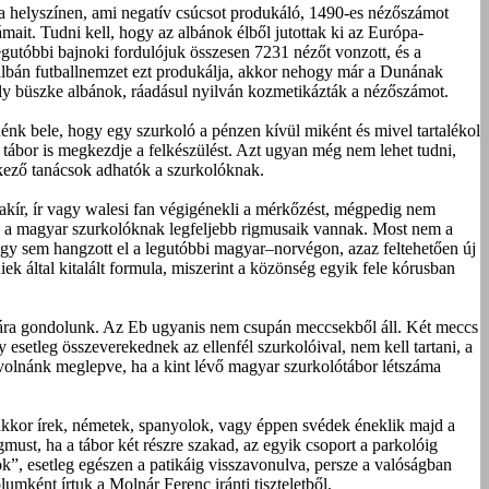
a helyszínen, ami negatív csúcsot produkáló, 1490-es nézőszámot
it. Tudni kell, hogy az albánok élből jutottak ki az Európa-
egutóbbi bajnoki fordulójuk összesen 7231 nézőt vonzott, és a
bán futballnemzet ezt produkálja, akkor nehogy már a Dunának
oly büszke albánok, ráadásul nyilván kozmetikázták a nézőszámot.
énk bele, hogy egy szurkoló a pénzen kívül miként és mivel tartalékol
r tábor is megkezdje a felkészülést. Azt ugyan még nem lehet tudni,
tkező tanácsok adhatók a szurkolóknak.
kír, ír vagy walesi fan végigénekli a mérkőzést, mégpedig nem
dig a magyar szurkolóknak legfeljebb rigmusaik vannak. Most nem a
y sem hangzott el a legutóbbi magyar–norvégon, azaz feltehetően új
iek által kitalált formula, miszerint a közönség egyik fele kórusban
émára gondolunk. Az Eb ugyanis nem csupán meccsekből áll. Két meccs
y esetleg összeverekednek az ellenfél szurkolóival, nem kell tartani, a
 volnánk meglepve, ha a kint lévő magyar szurkolótábor létszáma
 akkor írek, németek, spanyolok, vagy éppen svédek éneklik majd a
ust, ha a tábor két részre szakad, az egyik csoport a parkolóig
rok”, esetleg egészen a patikáig visszavonulva, persze a valóságban
umként írtuk a Molnár Ferenc iránti tiszteletből.