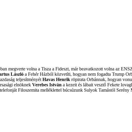
obban megverte volna a Tisza a Fideszt, már beavatkozott volna az ENS
artus László
a Fehér Házból közvetíti, hogyan nem fogadta Trump Or
azdaság teljesítményét
Havas Henrik
röpirata Orbánnak, hogyan vonulj
ársasági elnöknek
Verebes István
a kezeit és lábait vesztő Fekete lovagb
elefonját
Filoszemita melléklettel búcsúzunk Sulyok Tamástól
Serény 