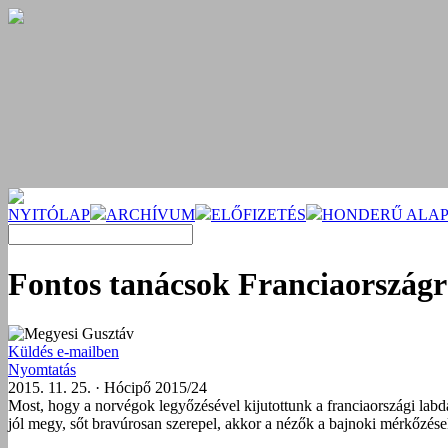
NYITÓLAP
ARCHÍVUM
ELŐFIZETÉS
HONDERŰ ALAP
Fontos tanácsok Franciaország
Megyesi Gusztáv
Küldés e-mailben
Nyomtatás
2015. 11. 25. · Hócipő 2015/24
Most, hogy a norvégok legyőzésével kijutottunk a franciaországi labd
jól megy, sőt bravúrosan szerepel, akkor a nézők a bajnoki mérkőzése