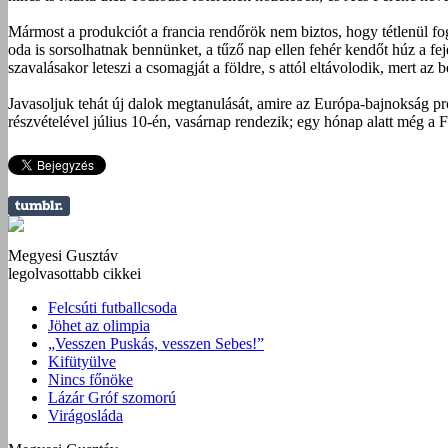
Mármost a produkciót a francia rendőrök nem biztos, hogy tétlenül fog
oda is sorsolhatnak bennünket, a tűző nap ellen fehér kendőt húz a fej
szavalásakor leteszi a csomagját a földre, s attól eltávolodik, mert a
Javasoljuk tehát új dalok megtanulását, amire az Európa-bajnokság pr
részvételével július 10-én, vasárnap rendezik; egy hónap alatt még a F
Megyesi Gusztáv
legolvasottabb cikkei
Felcsúti futballcsoda
Jöhet az olimpia
„Vesszen Puskás, vesszen Sebes!”
Kifütyülve
Nincs főnöke
Lázár Gróf szomorú
Virágosláda