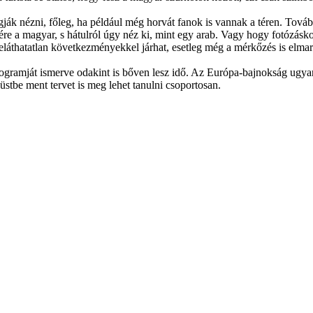
ják nézni, főleg, ha például még horvát fanok is vannak a téren. Tovább
ére a magyar, s hátulról úgy néz ki, mint egy arab. Vagy hogy fotózásko
z beláthatatlan következményekkel járhat, esetleg még a mérkőzés is elma
ogramját ismerve odakint is bőven lesz idő. Az Európa-bajnokság ugyan
üstbe ment tervet is meg lehet tanulni csoportosan.