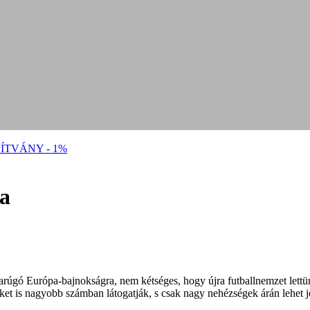
ÍTVÁNY - 1%
ra
arúgó Európa-bajnokságra, nem kétséges, hogy újra futballnemzet lettü
ket is nagyobb számban látogatják, s csak nagy nehézségek árán lehet j