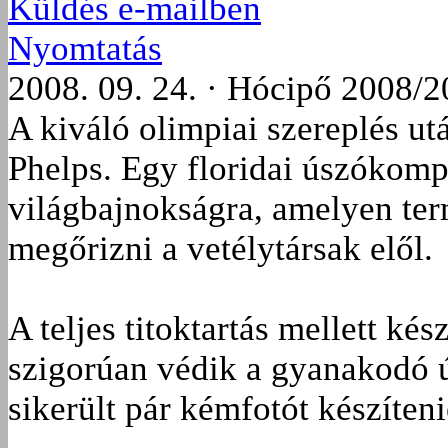
Küldés e-mailben
Nyomtatás
2008. 09. 24. · Hócipő 2008/2
A kiváló olimpiai szereplés u
Phelps. Egy floridai úszókomp
világbajnokságra, amelyen ter
megőrizni a vetélytársak elől.
A teljes titoktartás mellett kés
szigorúan védik a gyanakodó ú
sikerült pár kémfotót készíteni