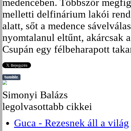
medencében. Többször megfig
melletti delfinárium lakói ren
alatt, sőt a medence sávelvála
nyomtalanul eltűnt, akárcsak a
Csupán egy félbeharapott takar
Simonyi Balázs
legolvasottabb cikkei
Guca - Rezesnek áll a világ