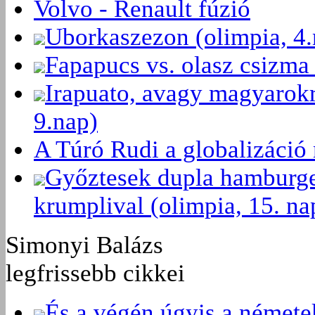
Volvo - Renault fúzió
Uborkaszezon (olimpia, 4.
Fapapucs vs. olasz csizma 
Irapuato, avagy magyarokr
9.nap)
A Túró Rudi a globalizáció 
Győztesek dupla hamburger
krumplival (olimpia, 15. na
Simonyi Balázs
legfrissebb cikkei
És a végén úgyis a némete