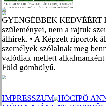
GYENGÉBBEK KEDVÉÉRT
szüleményei, nem a rajtuk sze
álhírek. • A Képzelt riportok á
személyek szólalnak meg benn
valódiak mellett alkalmanként 
Föld gömbölyű.
IMPRESSZUM
HÓCIPŐ AN