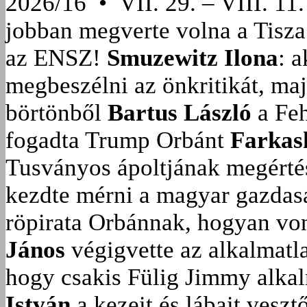
2026/16 • VII. 29. – VIII. 11.
jobban megverte volna a Tisza
az ENSZ!
Smuzewitz Ilona
: 
megbeszélni az önkritikát, ma
börtönből
Bartus László
a Feh
fogadta Trump Orbánt
Farkas
Tusványos ápoltjának megérté
kezdte mérni a magyar gazdasá
röpirata Orbánnak, hogyan vonu
János
végigvette az alkalmatla
hogy csakis Fülig Jimmy alka
István
a kezeit és lábait veszt