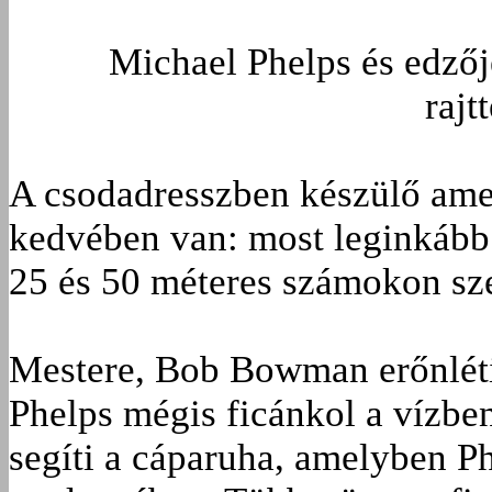
Michael Phelps és edzőj
rajt
A csodadresszben készülő ame
kedvében van: most leginkább a
25 és 50 méteres számokon sze
Mestere, Bob Bowman erőnléti
Phelps mégis ficánkol a vízb
segíti a cáparuha, amelyben Ph