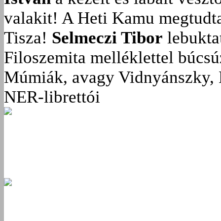
valakit!
A Heti Kamu megtudta:
Tisza!
Selmeczi Tibor
lebukta
Filoszemita melléklettel búcs
Múmiák, avagy Vidnyánszky, 
NER-librettói