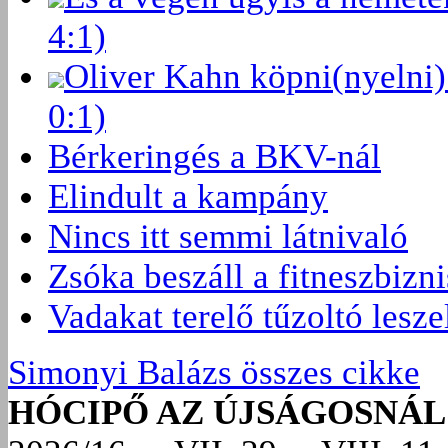
4:1)
Oliver Kahn köpni(nyelni)
0:1)
Bérkeringés a BKV-nál
Elindult a kampány
Nincs itt semmi látnivaló
Zsóka beszáll a fitneszbizn
Vadakat terelő tűzoltó lesze
Simonyi Balázs összes cikke
HÓCIPŐ AZ ÚJSÁGOSNÁL