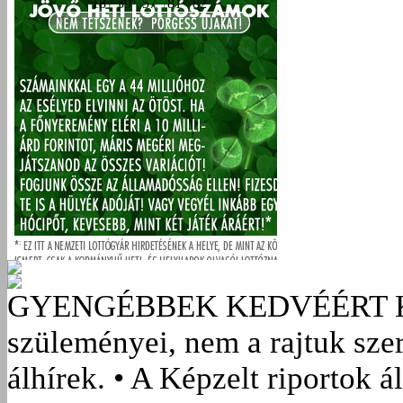
GYENGÉBBEK KEDVÉÉRT
szüleményei, nem a rajtuk sze
álhírek. • A Képzelt riportok á