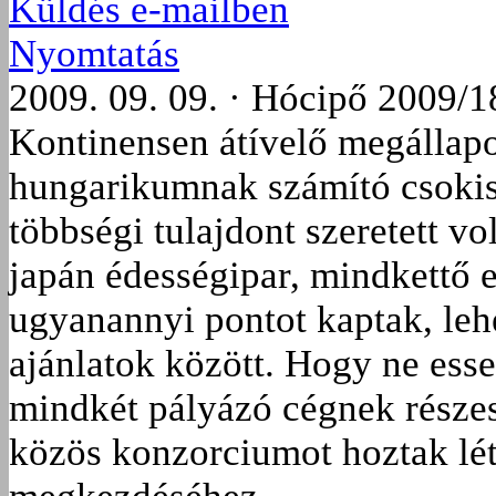
Küldés e-mailben
Nyomtatás
2009. 09. 09. · Hócipő 2009/1
Kontinensen átívelő megállapo
hungarikumnak számító csokis 
többségi tulajdont szeretett v
japán édességipar, mindkettő e
ugyanannyi pontot kaptak, lehe
ajánlatok között. Hogy ne esse
mindkét pályázó cégnek részes
közös konzorciumot hoztak lét