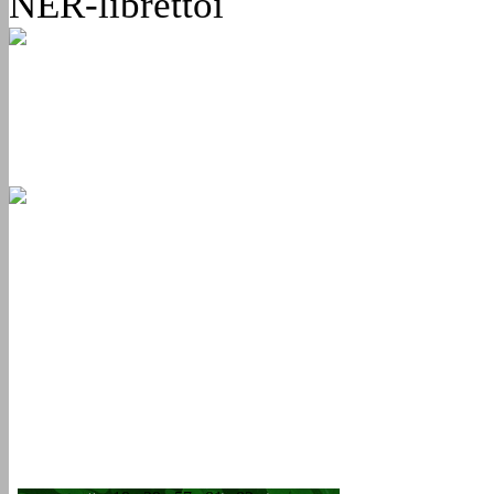
NER-librettói