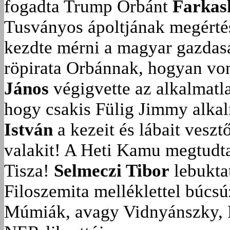
fogadta Trump Orbánt
Farkas
Tusványos ápoltjának megérté
kezdte mérni a magyar gazdasá
röpirata Orbánnak, hogyan vonu
János
végigvette az alkalmatla
hogy csakis Fülig Jimmy alka
István
a kezeit és lábait veszt
valakit!
A Heti Kamu megtudta:
Tisza!
Selmeczi Tibor
lebukta
Filoszemita melléklettel búcs
Múmiák, avagy Vidnyánszky, 