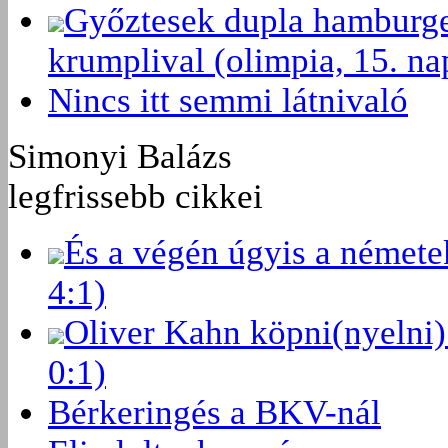
Győztesek dupla hamburger
krumplival (olimpia, 15. na
Nincs itt semmi látnivaló
Simonyi Balázs
legfrissebb cikkei
És a végén úgyis a némete
4:1)
Oliver Kahn köpni(nyelni)
0:1)
Bérkeringés a BKV-nál