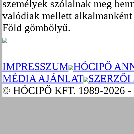
személyek szólalnak meg benn
valódiak mellett alkalmanként 
Föld gömbölyű.
IMPRESSZUM
HÓCIPŐ AN
MÉDIA AJÁNLAT
SZERZŐI
© HÓCIPŐ KFT. 1989-2026