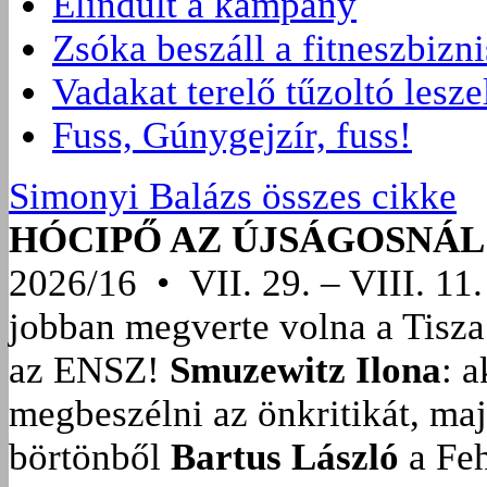
Elindult a kampány
Zsóka beszáll a fitneszbizn
Vadakat terelő tűzoltó lesze
Fuss, Gúnygejzír, fuss!
Simonyi Balázs összes cikke
HÓCIPŐ AZ ÚJSÁGOSNÁL
2026/16 • VII. 29. – VIII. 11.
jobban megverte volna a Tisza
az ENSZ!
Smuzewitz Ilona
: 
megbeszélni az önkritikát, ma
börtönből
Bartus László
a Feh