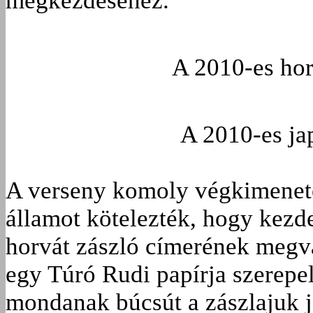
megkezdéséhez.
A 2010-es hor
A 2010-es ja
A verseny komoly végkimenetelé
államot kötelezték, hogy kez
horvát zászló címerének megvá
egy Túró Rudi papírja szerepe
mondanak búcsút a zászlajuk j