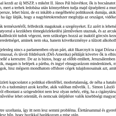
 kezdi az új MSZP, s miként II. János Pál húsvétkor, ők is bocsánatot k
 mert a terhek ledobása után könnyebben tudja majd újraépíteni a munka
 persze, lehet bízni, de ez inkább a megélhetési politikusok dumája, ak
 ha úgy látják, hogy a nagybirtokrendszer megfojtja az országot, vidéken
iák természetéről, felfedezik maguknak a szegényeket. Ez azért is lehets
aszatyorral a kezükben tömegközlekedési járműveken utaznak, és az arc
 kalibrációt tudok végezni, nem szükséges hozzá az inaktól görcsös keze
eseredettséget, aminek nem oka, hanem következménye a túlzott alkohol
jelenleg nincs a parlamentben olyan párt, akit fikarcnyit is izgat Dózsa
ussal, és távoli földrészek (Dél-Amerika) példáját követve ők is elhis
ellé a keresztre. De az is biztos, hogy az előbb említett, Jeruzsálemben 
nik, magam is belépek a pártba, és ingyé elmagyarázom mindenkinek, me
 fogok, hisz mégsem mondhatom offshore cégek tulajdonosainak azt, amit 
zleti kapcsolatot a politikai ellenféllel, modortalanság, de néha a hata
etet és a tudományt azok kezébe, akik valóban művelik. L. Simon Lászl
ról elbontani a szögesdrótot nem lesz olyan nehéz, elég, ha a cigánytá
velése lehet orientált, és nemcsak útépítésre valók kisebbségi magyar
etre szorítania, így itt nem lesz semmi probléma. Élettársammal és gye
 lesz bűn, hogy buzikkal barátkozom a mise után.