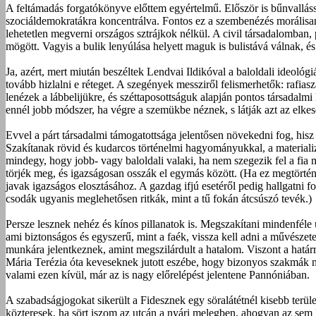
A feltámadás forgatókönyve előttem egyértelmű. Először is bűnvallással
szociáldemokratákra koncentrálva. Fontos ez a szembenézés morálisan,
lehetetlen megverni országos sztrájkok nélkül. A civil társadalomban,
mögött. Vagyis a bulik lenyúlása helyett maguk is bulistává válnak, és
Ja, azért, mert miután beszéltek Lendvai Ildikóval a baloldali ideológ
tovább hizlalni e réteget. A szegények messziről felismerhetők: rafi
lenézek a lábbelijükre, és széttaposottságuk alapján pontos társadalmi
ennél jobb módszer, ha végre a szemükbe néznek, s látják azt az elk
Evvel a párt társadalmi támogatottsága jelentősen növekedni fog, hisz 
Szakítanak rövid és kudarcos történelmi hagyományukkal, a materializm
mindegy, hogy jobb- vagy baloldali valaki, ha nem szegezik fel a fia m
törjék meg, és igazságosan osszák el egymás között. (Ha ez megtörté
javak igazságos elosztásához. A gazdag ifjú esetéről pedig hallgatni
csodák ugyanis meglehetősen ritkák, mint a tű fokán átcsúszó tevék.)
Persze lesznek nehéz és kínos pillanatok is. Megszakítani mindenféle ü
ami biztonságos és egyszerű, mint a faék, vissza kell adni a művész
munkára jelentkeznek, amint megszilárdult a hatalom. Viszont a határ
Mária Terézia óta keveseknek jutott eszébe, hogy bizonyos szakmák mű
valami ezen kívül, már az is nagy előrelépést jelentene Pannóniában.
A szabadságjogokat sikerült a Fidesznek egy söralátétnél kisebb terül
közteresek, ha sört iszom az utcán a nyári melegben, ahogyan az sem