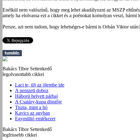
Enélkül nem valószínű, hogy meg lehet akadályozni az MSZP eltűnését,
amely ha elolvassa ezt a cikket és a poénokat komolyan veszi, bármi l
Persze, azt nem tudom, hogy lehetséges-e bármi is Orbán Viktor után?!
Bakács Tibor Settenkedő
legolvasottabb cikkei
Laci te, ülj az ölembe ide
A nemzeti doboz
Háború helyett párbaj
A Csatáry-kupa döntője
Tiszta, mint a hó
Kavics az agyban
Egymillió emlékezet
Bakács Tibor Settenkedő
legfrissebb cikkei