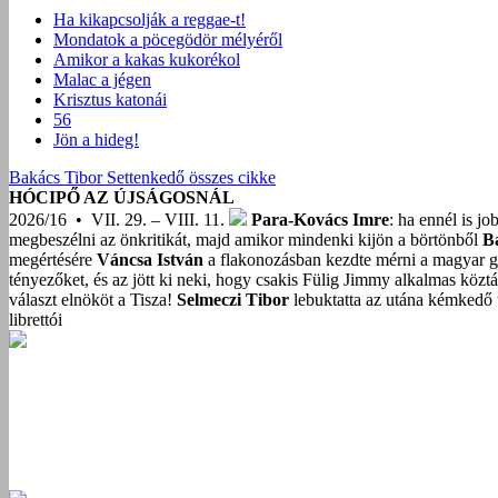
Ha kikapcsolják a reggae-t!
Mondatok a pöcegödör mélyéről
Amikor a kakas kukorékol
Malac a jégen
Krisztus katonái
56
Jön a hideg!
Bakács Tibor Settenkedő összes cikke
HÓCIPŐ AZ ÚJSÁGOSNÁL
2026/16 • VII. 29. – VIII. 11.
Para-Kovács Imre
: ha ennél is j
megbeszélni az önkritikát, majd amikor mindenki kijön a börtönből
B
megértésére
Váncsa István
a flakonozásban kezdte mérni a magyar g
tényezőket, és az jött ki neki, hogy csakis Fülig Jimmy alkalmas közt
választ elnököt a Tisza!
Selmeczi Tibor
lebuktatta az utána kémkedő t
librettói