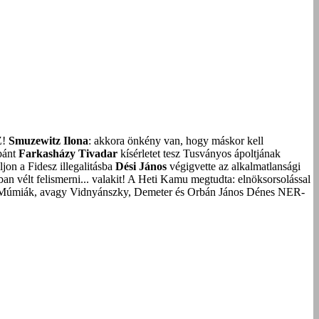
Z!
Smuzewitz Ilona
: akkora önkény van, hogy máskor kell
bánt
Farkasházy Tivadar
kísérletet tesz Tusványos ápoltjának
on a Fidesz illegalitásba
Dési János
végigvette az alkalmatlansági
an vélt felismerni... valakit!
A Heti Kamu megtudta: elnöksorsolással
Múmiák, avagy Vidnyánszky, Demeter és Orbán János Dénes NER-