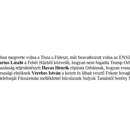
obban megverte volna a Tisza a Fideszt, már beavatkozott volna az ENS
artus László
a Fehér Házból közvetíti, hogyan nem fogadta Trump Or
azdaság teljesítményét
Havas Henrik
röpirata Orbánnak, hogyan vonulj
ársasági elnöknek
Verebes István
a kezeit és lábait vesztő Fekete lovagb
elefonját
Filoszemita melléklettel búcsúzunk Sulyok Tamástól
Serény 