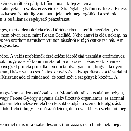
érnek múltbéli pártjuk bűnei miatt, kifejezetten a
helyeken a szakszervezeteket. Stratégiailag is fontos, hisz a Fideszt
ik szívesen és mindig váratlanul jelennek meg logóikkal a szónok
 is felállítanak segélyező pénztárakat.
éges, mert a demokrácia rövid történetében sikerült megőrizni, és
uk nem olyan szép, mint Rogán Cecíliáé. Néha annyi is elég nekem, ha
kben szorított hamisított Vuitton táskából kilógó csirke far-hát. Ám
fogyasztás.
 népe. A valós problémák érzékelése ideológiai tisztulást eredményez.
zik, hogy az első kommunista rabbi a názáreti Jézus volt. Istennek
kivégzett próféta próbálta rávenni tanítványait arra, hogy a kenyeret
nnyi köze van a csodálatos kenyér- és halszaporításnak a társadalmi
Krisztus: add el mindened, és oszd szét a szegények között... A
lom gyakorlása lemondással is jár. Monokulturális társadalom helyett,
ó vagy Fekete György ugyanis alakváltoztató organizmus, és azonnal
rsadalom felemelése érdekében kezükbe adják a szemétfeldolgozást.
jaink. Lehet, hogy nem jó az ötletem, de ha valakinek eszébe jut még
rekeimmel mi is újra család leszünk (hurráááá), nem büntetnek meg a