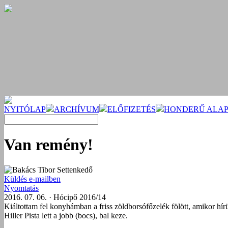
NYITÓLAP
ARCHÍVUM
ELŐFIZETÉS
HONDERŰ ALAP
Van remény!
Bakács Tibor Settenkedő
Küldés e-mailben
Nyomtatás
2016. 07. 06. · Hócipő 2016/14
Kiáltottam fel konyhámban a friss zöldborsófőzelék fölött, amikor hí
Hiller Pista lett a jobb (bocs), bal keze.