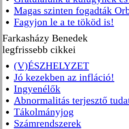
Magas szinten fogadták Or
Fagyjon le a te tököd is!
Farkasházy Benedek
legfrissebb cikkei
(V)ÉSZHELYZET
Jó kezekben az infláció!
Ingyenélők
Abnormalitás terjesztő tuda
Tákolmányjog
Számrendszerek