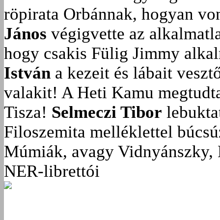
röpirata Orbánnak, hogyan vonu
János
végigvette az alkalmatla
hogy csakis Fülig Jimmy alka
István
a kezeit és lábait veszt
valakit!
A Heti Kamu megtudta:
Tisza!
Selmeczi Tibor
lebukta
Filoszemita melléklettel búcs
Múmiák, avagy Vidnyánszky, 
NER-librettói