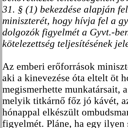
31. § (1) bekezdése alapján f
miniszterét, hogy hívja fel a 
dolgozók figyelmét a Gyvt.-ben
kötelezettség teljesítésének je
Az emberi erőforrások miniszt
aki a kinevezése óta eltelt öt 
megismerhette munkatársait, a
melyik titkárnő főz jó kávét, 
hónappal elkészült ombudsmani
figyelmét. Pláne, ha egy ilyen