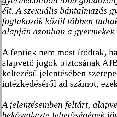
gyermekotthon több gondozottj
élt. A szexuális bántalmazás 
foglakozók közül többen tudta
alapján azonban a gyermekek v
A fentiek nem most íródtak, h
alapvető jogok biztosának AJ
keltezésű jelentésében szerep
intézkedéséről ad számot, eze
A jelentésemben feltárt, alapv
bekövetkezte lehetőségének jöv