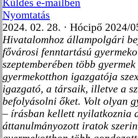
Küldés e-mailben
Nyomtatás
2024. 02. 28. · Hócipő 2024/0
Hivatalomhoz állampolgári beje
fővárosi fenntartású gyermek
szeptemberében több gyermek 
gyermekotthon igazgatója szex
igazgató, a társaik, illetve a
befolyásolni őket. Volt olyan
– írásban kellett nyilatkoznia
áttanulmányozott iratok szerin