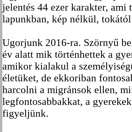
jelentés 44 ezer karakter, ami 
lapunkban, kép nélkül, tokától
Ugorjunk 2016-ra. Szörnyű bel
év alatt mik történhettek a gy
amikor kialakul a személyisé
éle­tüket, de ekkoriban fontos
harcolni a migránsok ellen, mi
legfontosabbakkat, a gyerekek
figyeljünk.