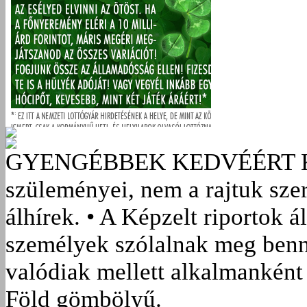
GYENGÉBBEK KEDVÉÉRT
szüleményei, nem a rajtuk sze
álhírek. • A Képzelt riportok á
személyek szólalnak meg benn
valódiak mellett alkalmanként 
Föld gömbölyű.