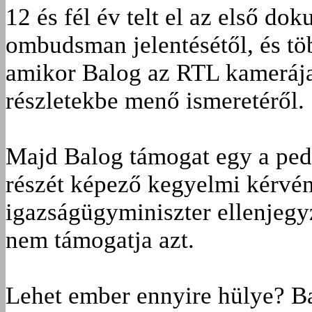
12 és fél év telt el az első dok
ombudsman jelentésétől, és több
amikor Balog az RTL kamerája 
részletekbe menő ismeretéről.
Majd Balog támogat egy a ped
részét képező kegyelmi kérvén
igazságügyminiszter ellenjegyz
nem támogatja azt.
Lehet ember ennyire hülye? Ba