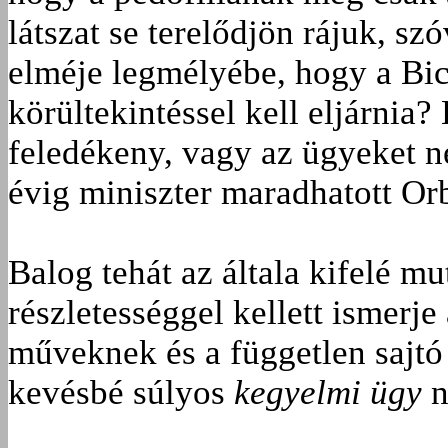
látszat se terelődjön rájuk, s
elméje legmélyébe, hogy a Bi
körültekintéssel kell eljárnia
feledékeny, vagy az ügyeket n
évig miniszter maradhatott O
Balog tehát az általa kifelé m
részletességgel kellett ismerje
műveknek és a független sajt
kevésbé súlyos
kegyelmi ügy
n