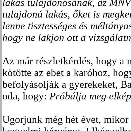
lakás tulajdonosának, az MNV 
tulajdonú lakás, őket is megk
lenne tisztességes és méltányo
hogy ne lakjon ott a vizsgálatn
Az már részletkérdés, hogy a 
kötötte az ebet a karóhoz, ho
befolyásolják a gyerekeket, Ba
oda, hogy:
Próbálja meg elkép
Ugorjunk még hét évet, mikor 