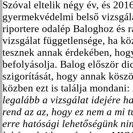
Szóval eltelik négy év, és 20
gyermekvédelmi belső vizsgála
riportere odalép Baloghoz és 
vizsgálat függetlensége, ha köz
tesznek annak érdekében, hogy
befolyásolja. Balog először d
szigorítását, hogy annak köszö
közben ezt is találja mondani:
legalább a vizsgálat idejére hag
rend az az, hogy ez nem a mi 
erre hatósági lehetőségünk nin