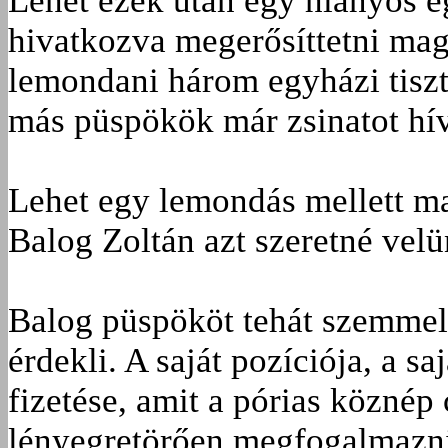
Lehet ezek után egy hiányos e
hivatkozva megerősíttetni ma
lemondani három egyházi tiszt
más püspökök már zsinatot hív
Lehet egy lemondás mellett m
Balog Zoltán azt szeretné velün
Balog püspököt tehát szemmel 
érdekli. A saját pozíciója, a saj
fizetése, amit a pórias köznép
lényegretörően megfogalmazni,