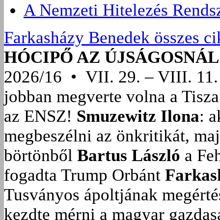
A Nemzeti Hitelezés Rends
Farkasházy Benedek összes ci
HÓCIPŐ AZ ÚJSÁGOSNÁL
2026/16 • VII. 29. – VIII. 11.
jobban megverte volna a Tisza
az ENSZ!
Smuzewitz Ilona
: 
megbeszélni az önkritikát, ma
börtönből
Bartus László
a Feh
fogadta Trump Orbánt
Farkas
Tusványos ápoltjának megérté
kezdte mérni a magyar gazdasá