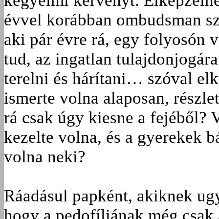
kegyelmi kérvényt. Elképzelhe
évvel korábban ombudsman szól
aki pár évre rá, egy folyosón v
tud, az ingatlan tulajdonjogár
terelni és hárítani… szóval el
ismerte volna alaposan, részl
rá csak úgy kiesne a fejéből?
kezelte volna, és a gyerekek b
volna neki?
Ráadásul papként, akiknek ugy
hogy a pedofíliának még csak 