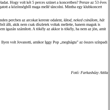
ladat. Hogy volt két 5 perces szünet a koncertben? Persze az 53 éves
ángatott a közönségből maga mellé táncolni. Mintha egy klubkoncert
inden percben az arcokat kereste odalent,
látod, neked csinálom, hát
ból állt, akik nem csak díszletek voltak mellette, hanem maguk is
m igazán számított. A tökély az akkor is tökély, ha nem az jön, amit
l. Ilyen volt Jovanotti, amikor Iggy Pop „meghágta” az összes színpadi
Fotó: Farkasházy Attila