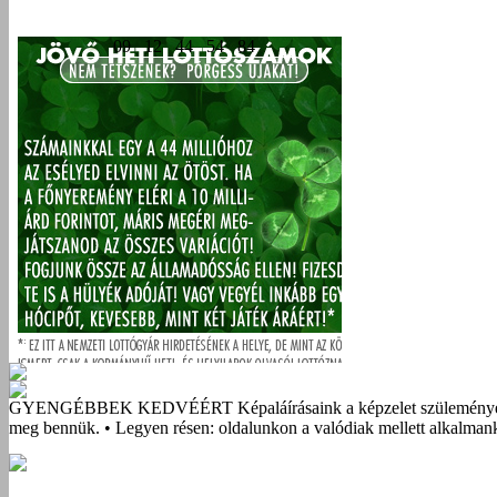
GYENGÉBBEK KEDVÉÉRT
Képaláírásaink a képzelet szüleménye
meg bennük. • Legyen résen: oldalunkon a valódiak mellett alkalmank