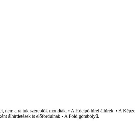
i, nem a rajtuk szereplők mondták. • A Hócipő hírei álhírek. • A Képzel
ént álhirdetések is előfordulnak • A Föld gömbölyű.