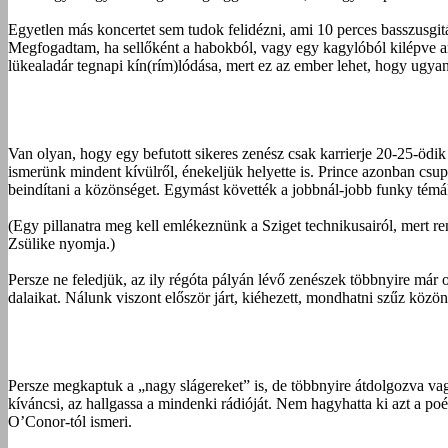
Egyetlen más koncertet sem tudok felidézni, ami 10 perces basszusgit
Megfogadtam, ha sellőként a habokból, vagy egy kagylóból kilépve ara
lükealadár tegnapi kín(rím)lódása, mert ez az ember lehet, hogy ugyan
Van olyan, hogy egy befutott sikeres zenész csak karrierje 20-25-ödik
ismerünk mindent kívülről, énekeljük helyette is. Prince azonban csupa
beindítani a közönséget. Egymást követték a jobbnál-jobb funky tém
(Egy pillanatra meg kell emlékeznünk a Sziget technikusairól, mert ren
Zsülike nyomja.)
Persze ne feledjük, az ily régóta pályán lévő zenészek többnyire már
dalaikat. Nálunk viszont először járt, kiéhezett, mondhatni szűz közö
Persze megkaptuk a „nagy slágereket” is, de többnyire átdolgozva vag
kíváncsi, az hallgassa a mindenki rádióját. Nem hagyhatta ki azt a p
O’Conor-tól ismeri.