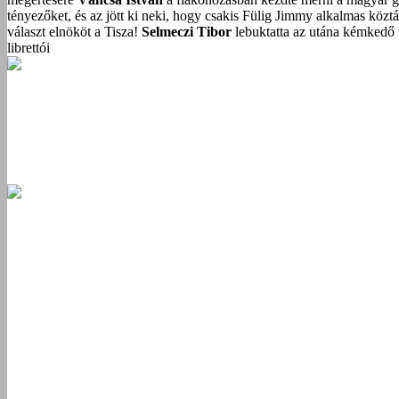
tényezőket, és az jött ki neki, hogy csakis Fülig Jimmy alkalmas közt
választ elnököt a Tisza!
Selmeczi Tibor
lebuktatta az utána kémkedő t
librettói