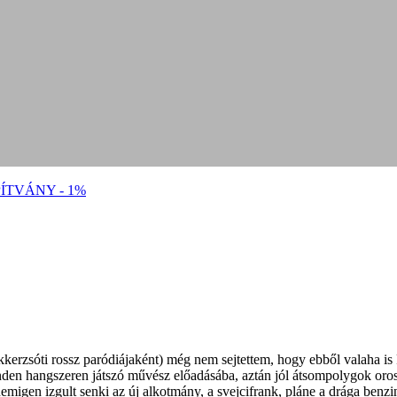
ÍTVÁNY - 1%
okkerzsóti rossz paródiájaként) még nem sejtettem, hogy ebből valaha is
nden hangszeren játszó művész előadásába, aztán jól átsompolygok oros
en izgult senki az új alkotmány, a svejcifrank, pláne a drága benzinára