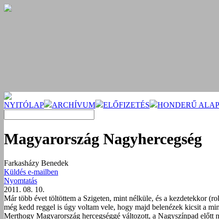
NYITÓLAP
ARCHÍVUM
ELŐFIZETÉS
HONDERŰ ALAP
Magyarország Nagyhercegség
Farkasházy Benedek
Küldés e-mailben
Nyomtatás
2011. 08. 10.
Már több évet töltöttem a Szigeten, mint nélküle, és a kezdetekkor (r
még kedd reggel is úgy voltam vele, hogy majd belenézek kicsit a mi
Merthogy Magyarország hercegséggé változott, a Nagyszínpad előtt nemig