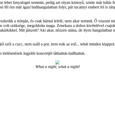
n lehet fanyalogni semmin, pedig azt olyan könnyű, szinte már hálás fe
só fél óra már igazi bulihangulatban folyt, pár tucatnyi embert fel is r
peszkedik a trónján, és csak bámul lefelé, nem akar semmit. Ő viszont m
em volt szüksége, megoldotta maga. Zenekara a dobos kivételével csajok
árkikkel. Mit játszott? Aki akar, nézzen utána, de ilyen hangulatban ne
ól szól a cucc, nem száll a por, nem esik az eső... tehát minden klappo
történetének legjobb koncertjét láthattuk-hallhattuk.
What a night, what a night!