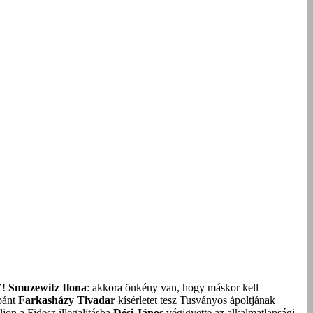
Z!
Smuzewitz Ilona
: akkora önkény van, hogy máskor kell
bánt
Farkasházy Tivadar
kísérletet tesz Tusványos ápoltjának
on a Fidesz illegalitásba
Dési János
végigvette az alkalmatlansági