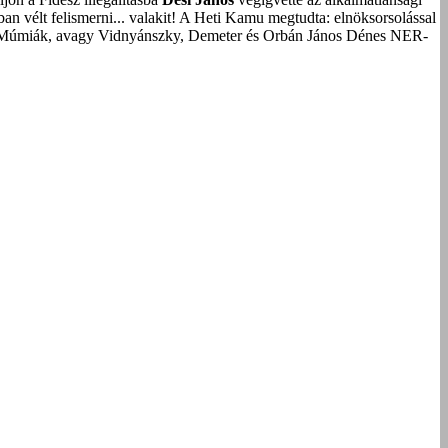
an vélt felismerni... valakit!
A Heti Kamu megtudta: elnöksorsolással
Múmiák, avagy Vidnyánszky, Demeter és Orbán János Dénes NER-