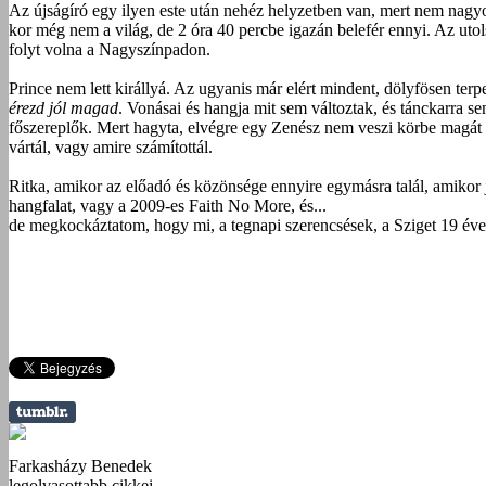
Az újságíró egy ilyen este után nehéz helyzetben van, mert nem nagyo
kor még nem a világ, de 2 óra 40 percbe igazán belefér ennyi. Az utol
folyt volna a Nagyszínpadon.
Prince nem lett királlyá. Az ugyanis már elért mindent, dölyfösen ter
érezd jól magad
. Vonásai és hangja mit sem változtak, és tánckarra s
főszereplők. Mert hagyta, elvégre egy Zenész nem veszi körbe magát ak
vártál, vagy amire számítottál.
Ritka, amikor az előadó és közönsége ennyire egymásra talál, amikor j
hangfalat, vagy a 2009-es Faith No More, és...
de megkockáztatom, hogy mi, a tegnapi szerencsések, a Sziget 19 éves 
Farkasházy Benedek
legolvasottabb cikkei