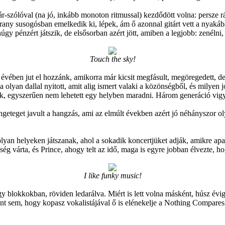
ár-szólóval (na jó, inkább monoton ritmussal) kezdődött volna: persze r
ny susogósban emelkedik ki, lépek, ám ő azonnal gitárt vett a nyakába
úgy pénzért játszik, de elsősorban azért jött, amiben a legjobb: zenéln
Touch the sky!
 évében jut el hozzánk, amikorra már kicsit megfásult, megöregedett, de
 olyan dallal nyitott, amit alig ismert valaki a közönségből, és milyen 
ák, egyszerűen nem lehetett egy helyben maradni. Három generáció vig
geteget javult a hangzás, ami az elmúlt években azért jó néhányszor olya
 olyan helyeken játszanak, ahol a sokadik koncertjüket adják, amikre 
nség várta, és Prince, ahogy telt az idő, maga is egyre jobban élvezte, 
I like funky music!
y blokkokban, röviden ledarálva. Miért is lett volna másként, húsz év
oént sem, hogy kopasz vokalistájával ő is elénekelje a Nothing Compares