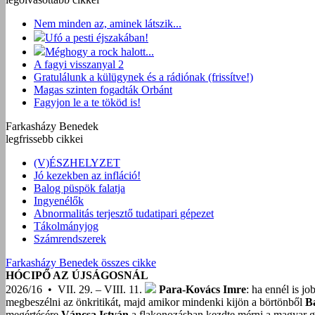
Nem minden az, aminek látszik...
Ufó a pesti éjszakában!
Méghogy a rock halott...
A fagyi visszanyal 2
Gratulálunk a külügynek és a rádiónak (frissítve!)
Magas szinten fogadták Orbánt
Fagyjon le a te tököd is!
Farkasházy Benedek
legfrissebb cikkei
(V)ÉSZHELYZET
Jó kezekben az infláció!
Balog püspök falatja
Ingyenélők
Abnormalitás terjesztő tudatipari gépezet
Tákolmányjog
Számrendszerek
Farkasházy Benedek összes cikke
HÓCIPŐ AZ ÚJSÁGOSNÁL
2026/16 • VII. 29. – VIII. 11.
Para-Kovács Imre
: ha ennél is j
megbeszélni az önkritikát, majd amikor mindenki kijön a börtönből
B
megértésére
Váncsa István
a flakonozásban kezdte mérni a magyar g