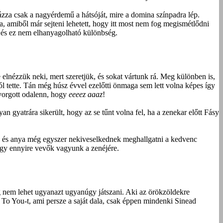
ázza csak a nagyérdemű a hátsóját, mire a domina színpadra lép.
, amiből már sejteni lehetett, hogy itt most nem fog megismétlődni
i, és ez nem elhanyagolható különbség.
 elnézzük neki, mert szeretjük, és sokat vártunk rá. Meg különben is,
jól tette. Tán még húsz évvel ezelőtti önmaga sem lett volna képes így
yorgott odalenn, hogy
eeeez aaaz
!
n gyatrára sikerült, hogy az se tűnt volna fel, ha a zenekar előtt Fásy
apa és anya még egyszer nekiveselkednek meghallgatni a kedvenc
hogy ennyire vevők vagyunk a zenéjére.
ig nem lehet ugyanazt ugyanúgy játszani. Aki az örökzöldekre
 To You-t, ami persze a saját dala, csak éppen mindenki Sinead