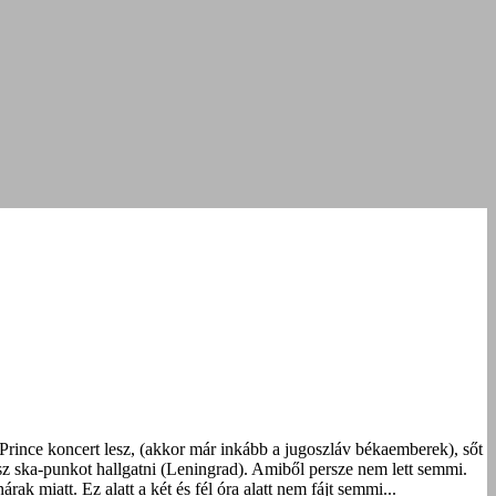
 Prince koncert lesz, (akkor már inkább a jugoszláv békaemberek), sőt
z ska-punkot hallgatni (Leningrad). Amiből persze nem lett semmi.
k miatt. Ez alatt a két és fél óra alatt nem fájt semmi...