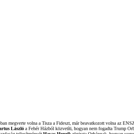
obban megverte volna a Tisza a Fideszt, már beavatkozott volna az ENS
artus László
a Fehér Házból közvetíti, hogyan nem fogadta Trump Or
azdaság teljesítményét
Havas Henrik
röpirata Orbánnak, hogyan vonulj