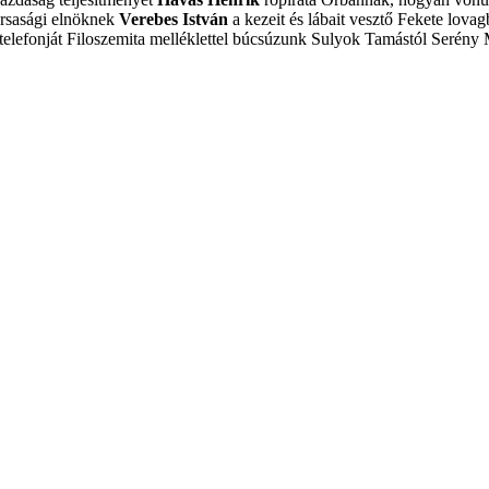
ársasági elnöknek
Verebes István
a kezeit és lábait vesztő Fekete lovagb
elefonját
Filoszemita melléklettel búcsúzunk Sulyok Tamástól
Serény 