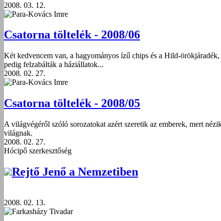
2008. 03. 12.
Para-Kovács Imre
Csatorna töltelék - 2008/06
Két kedvencem van, a hagyományos ízű chips és a Hild-örökjáradék, mi
pedig felzabálták a háziállatok...
2008. 02. 27.
Para-Kovács Imre
Csatorna töltelék - 2008/05
A világvégéről szóló sorozatokat azért szeretik az emberek, mert nézi
világnak.
2008. 02. 27.
Hócipő szerkesztőség
Rejtő Jenő a Nemzetiben
2008. 02. 13.
Farkasházy Tivadar