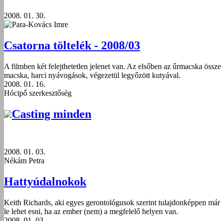
2008. 01. 30.
Para-Kovács Imre
Csatorna töltelék - 2008/03
A filmben két felejthetetlen jelenet van. Az elsőben az űrmacska össze
macska, harci nyávogások, végezetül legyőzött kutyával.
2008. 01. 16.
Hócipő szerkesztőség
Casting minden
2008. 01. 03.
Nékám Petra
Hattyúdalnokok
Keith Richards, aki egyes gerontológusok szerint tulajdonképpen már 8
le lehet esni, ha az ember (nem) a megfelelő helyen van.
2008. 01. 03.