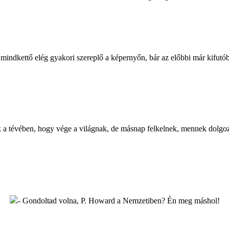
ndkettő elég gyakori szereplő a képernyőn, bár az előbbi már kifutóba
k a tévében, hogy vége a világnak, de másnap felkelnek, mennek dolgozn
- Gondoltad volna, P. Howard a Nemzetiben? Én meg máshol!