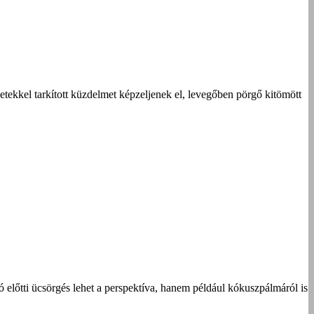
netekkel tarkított küzdelmet képzeljenek el, levegőben pörgő kitömött
ó előtti ücsörgés lehet a perspektíva, hanem például kókuszpálmáról is