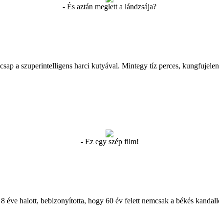
- És aztán meglett a lándzsája?
csap a szuperintelligens harci kutyával. Mintegy tíz perces, kungfujele
- Ez egy szép film!
 éve halott, bebizonyította, hogy 60 év felett nemcsak a békés kandall