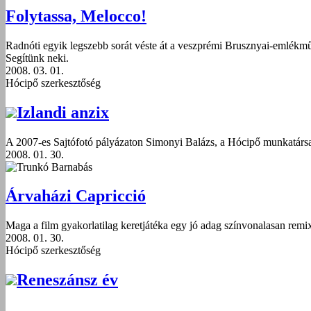
Folytassa, Melocco!
Radnóti egyik legszebb sorát véste át a veszprémi Brusznyai-emlékmű 
Segítünk neki.
2008. 03. 01.
Hócipő szerkesztőség
Izlandi anzix
A 2007-es Sajtófotó pályázaton Simonyi Balázs, a Hócipő munkatársa
2008. 01. 30.
Trunkó Barnabás
Árvaházi Capricció
Maga a film gyakorlatilag keretjátéka egy jó adag színvonalasan remixe
2008. 01. 30.
Hócipő szerkesztőség
Reneszánsz év