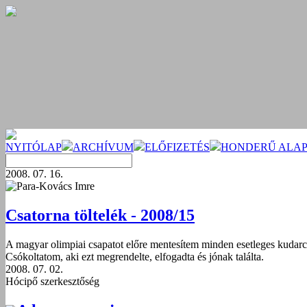
NYITÓLAP
ARCHÍVUM
ELŐFIZETÉS
HONDERŰ ALAP
2008. 07. 16.
Para-Kovács Imre
Csatorna töltelék - 2008/15
A magyar olimpiai csapatot előre mentesítem minden esetleges kudarc 
Csókoltatom, aki ezt megrendelte, elfogadta és jónak találta.
2008. 07. 02.
Hócipő szerkesztőség