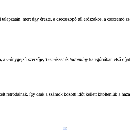
talapzatán, mert úgy érezte, a csecsszopó túl erőszakos, a csecsemő sz
, a Gúnygejzír szerzője,
Természet és tudomány
kategóriában első díjat
lt retródalnak, így csak a számok közötti időt kellett kitölteniük a ha