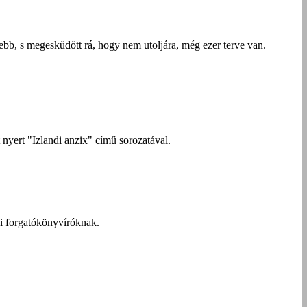
ebb, s megesküdött rá, hogy nem utoljára, még ezer terve van.
 nyert "Izlandi anzix" című sorozatával.
zai forgatókönyvíróknak.