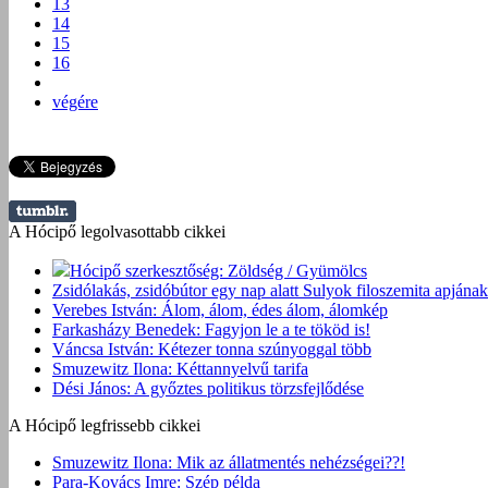
13
14
15
16
végére
A Hócipő legolvasottabb cikkei
Hócipő szerkesztőség: Zöldség / Gyümölcs
Zsidólakás, zsidóbútor egy nap alatt Sulyok filoszemita apjának
Verebes István: Álom, álom, édes álom, álomkép
Farkasházy Benedek: Fagyjon le a te tököd is!
Váncsa István: Kétezer tonna szúnyoggal több
Smuzewitz Ilona: Kéttannyelvű tarifa
Dési János: A győztes politikus törzsfejlődése
A Hócipő legfrissebb cikkei
Smuzewitz Ilona: Mik az állatmentés nehézségei??!
Para-Kovács Imre: Szép példa