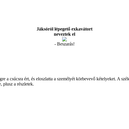
Jáksóról lépegető exkavátort
neveztek el
- Beszarás!
 a csúcsra ért, és eloszlatta a személyét körbevevő kételyeket. A szél
 plusz a részletek.