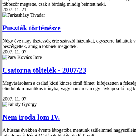
többször megtette, csak a bíróság mindig beintett neki.
2007. 11. 21.
Farkasházy Tivadar
Puszták történésze
Négy éve nagy tisztesség érte szárszói házunkat, egyszerre láthattuk
beszélgettek, amíg a többiek megjöttek.
2007. 11. 07.
Para-Kovács Imre
Csatorna töltelék - 2007/23
Megvásároltam a család kicsi kincse című filmet, kifejezetten a feles
elindulok romantikus irányba, vagy hamarosan egy távkapcsoló fog ki
2007. 11. 07.
Faludy György
Nem iroda lom IV.
A húszas években évente látogatóba mentünk szüleimmel nagyszüleimh
tulajdonosát Rémi Máriának hívták, de férfi volt.