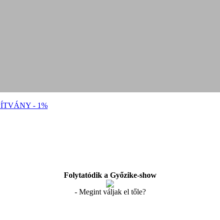
ÍTVÁNY - 1%
Folytatódik a Győzike-show
- Megint váljak el tőle?