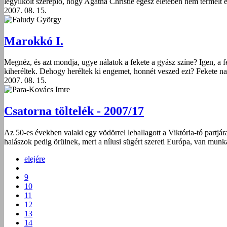
legyilkolt szereplő, hogy Agatha Christie egész életében nem termelt e
2007. 08. 15.
Faludy György
Marokkó I.
Megnéz, és azt mondja, ugye nálatok a fekete a gyász színe? Igen, a 
kiheréltek. Dehogy heréltek ki engemet, honnét veszed ezt? Fekete na
2007. 08. 15.
Para-Kovács Imre
Csatorna töltelék - 2007/17
Az 50-es években valaki egy vödörrel leballagott a Viktória-tó partjára
halászok pedig örülnek, mert a nílusi sügért szereti Európa, van munká
elejére
9
10
11
12
13
14