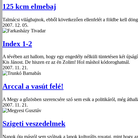
125 kcm elmebaj
Talmácsi világbajnok, ebből következően ellenfelét a földbe kell döng
2007. 12. 05.
Farkasházy Tivadar
Index 1-2
A tévében azt hallom, hogy egy engedély nélküli tüntetésen két újsá
Kis Jánost. De hiszen ez az én Zolim! Hol máshol kódoroghatnál.
2007. 11. 21.
Trunkó Barnabás
Arccal a vasút felé!
A Megy a gőzösben szerencsére szó sem esik a politikáról, még átha
2007. 11. 21.
Megyesi Gusztáv
Szigeti veszedelmek
Napok óta másról sem szólnak a lapok kulturális rovatai, mint hogy az