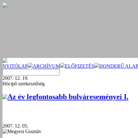
NYITÓLAP
ARCHÍVUM
ELŐFIZETÉS
HONDERŰ ALAP
2007. 12. 19.
Hócipő szerkesztőség
Az év legfontosabb bulváreseményei I.
2007. 12. 05.
Megyesi Gusztáv