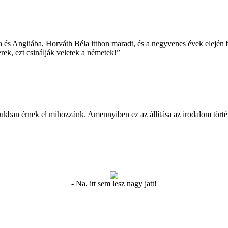
s Angliába, Horváth Béla itthon maradt, és a negyvenes évek elején bát
erek, ezt csinálják veletek a németek!”
májukban érnek el mihozzánk. Amennyiben ez az állítása az irodalom tör
- Na, itt sem lesz nagy jatt!