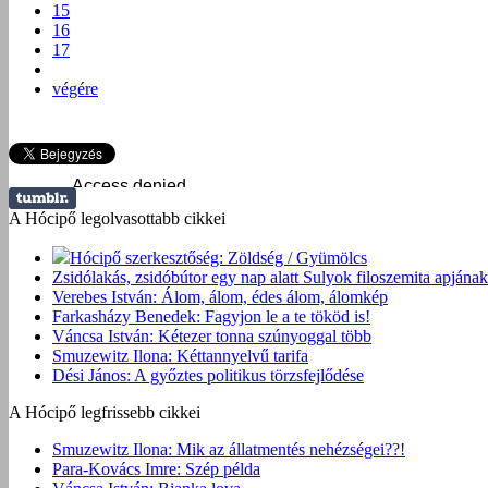
15
16
17
végére
A Hócipő legolvasottabb cikkei
Hócipő szerkesztőség: Zöldség / Gyümölcs
Zsidólakás, zsidóbútor egy nap alatt Sulyok filoszemita apjának
Verebes István: Álom, álom, édes álom, álomkép
Farkasházy Benedek: Fagyjon le a te tököd is!
Váncsa István: Kétezer tonna szúnyoggal több
Smuzewitz Ilona: Kéttannyelvű tarifa
Dési János: A győztes politikus törzsfejlődése
A Hócipő legfrissebb cikkei
Smuzewitz Ilona: Mik az állatmentés nehézségei??!
Para-Kovács Imre: Szép példa