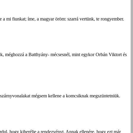
e a mi fiunkat; íme, a magyar öröm: szarrá vertünk, te rongyember.
rök, méghozzá a Batthyány- mécsesnél, mint egykor Orbán Viktort és
i szárnyvonalakat mégsem kellene a komcsiknak megszüntetniük.
ordul, hogy kiherélje a rendezvényt. Annak ellenére, hogy ezt már