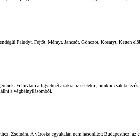
 vendégül Faludyt, Fejtőt, Mérayt, Jancsót, Gönczöt, Kosáryt. Ketten e
égemnek. Felhívtam a figyelmét azokra az esetekre, amikor csak belezés
állni a végbélnyílásomból.
ez, Zsolnára. A városka egyáltalán nem hasonlított Budapesthez; az e