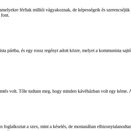
amelyekre férfiak milliói vágyakoznak, de képességeik és szerencséjük
font.
sta pártba, és egy rossz regényt adott közre, melyet a kommunista saj
mtés volt. Tőle tudtam meg, hogy minden kávéházban volt egy kéme. A k
n foglalkoztat a szex, mint a késelés, de mostanában elbizonytalanodt