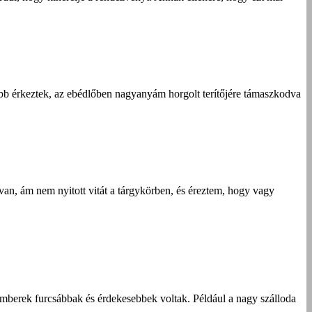
lőbb érkeztek, az ebédlőben nagyanyám horgolt terítőjére támaszkodva
 van, ám nem nyitott vitát a tárgykörben, és éreztem, hogy vagy
mberek furcsábbak és érdekesebbek voltak. Például a nagy szálloda