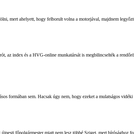
ölni, mert ahelyett, hogy felborult volna a motorjával, majdnem legyőzt
gírót, az index és a HVG-online munkatársát is megbilincselték a rendő
llásos formában sem. Hacsak úgy nem, hogy ezeket a mulatságos vidék
 újpesti főpolgármester miatt nem lesz többé Sziget, mert bírósághoz f