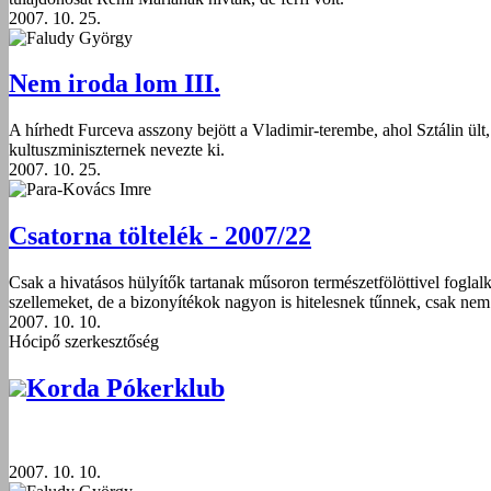
2007. 10. 25.
Faludy György
Nem iroda lom III.
A hírhedt Furceva asszony bejött a Vladimir-terembe, ahol Sztálin ült
kultuszminiszternek nevezte ki.
2007. 10. 25.
Para-Kovács Imre
Csatorna töltelék - 2007/22
Csak a hivatásos hülyítők tartanak műsoron természetfölöttivel foglal
szellemeket, de a bizonyítékok nagyon is hitelesnek tűnnek, csak nem
2007. 10. 10.
Hócipő szerkesztőség
Korda Pókerklub
2007. 10. 10.