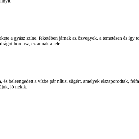
nnyit.
fekete a gyász színe, feketében járnak az özvegyek, a temetésen és így
drágot hordasz, ez annak a jele.
, és beleengedett a vízbe pár nílusi sügért, amelyek elszaporodtak, felf
juk, jó nekik.