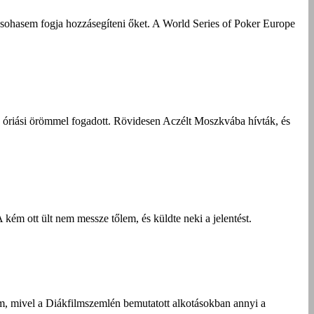
 sohasem fogja hozzásegíteni őket.
A World Series of Poker Europe
tó óriási örömmel fogadott. Rövidesen Aczélt Moszkvába hívták, és
ém ott ült nem messze tőlem, és küldte neki a jelentést.
am, mivel a Diákfilmszemlén bemutatott alkotásokban annyi a