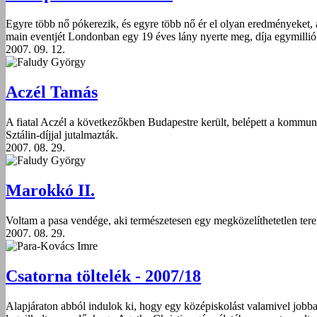
Egyre több nő pókerezik, és egyre több nő ér el olyan eredményeket, 
main eventjét Londonban egy 19 éves lány nyerte meg, díja egymillió 
2007. 09. 12.
Faludy György
Aczél Tamás
A fiatal Aczél a következőkben Budapestre került, belépett a kommuni
Sztálin-díjjal jutalmazták.
2007. 08. 29.
Faludy György
Marokkó II.
Voltam a pasa vendége, aki természetesen egy megközelíthetetlen tere
2007. 08. 29.
Para-Kovács Imre
Csatorna töltelék - 2007/18
Alapjáraton abból indulok ki, hogy egy középiskolást valamivel jobba