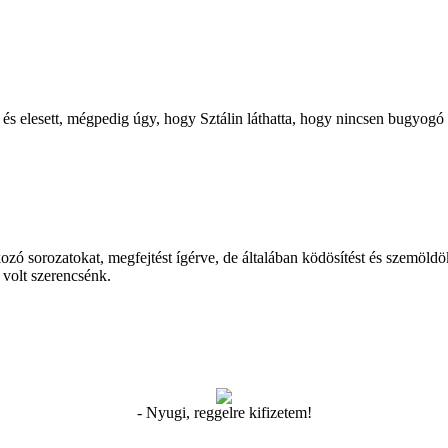
, és elesett, mégpedig úgy, hogy Sztálin láthatta, hogy nincsen bugyogó 
kozó sorozatokat, megfejtést ígérve, de általában ködösítést és szemöld
 volt szerencsénk.
- Nyugi, reggelre kifizetem!