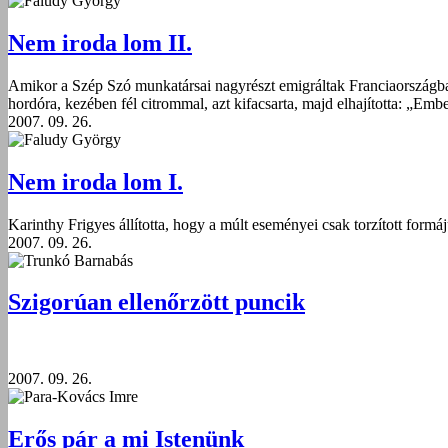
Faludy György
Nem iroda lom II.
Amikor a Szép Szó munkatársai nagyrészt emigráltak Franciaországba é
hordóra, kezében fél citrommal, azt kifacsarta, majd elhajította: „Emb
2007. 09. 26.
Faludy György
Nem iroda lom I.
Karinthy Frigyes állította, hogy a múlt eseményei csak torzított for
2007. 09. 26.
Trunkó Barnabás
Szigorúan ellenőrzött puncik
2007. 09. 26.
Para-Kovács Imre
Erős pár a mi Istenünk