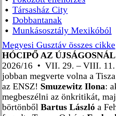
Társasház City
Dobbantanak
Munkásosztály Mexikóból
Megyesi Gusztáv összes cikke
HÓCIPŐ AZ ÚJSÁGOSNÁL
2026/16 • VII. 29. – VIII. 11.
jobban megverte volna a Tisza
az ENSZ!
Smuzewitz Ilona
: 
megbeszélni az önkritikát, ma
börtönből
Bartus László
a Feh