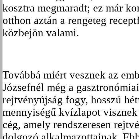
kosztra megmaradt; ez már kom
otthon aztán a rengeteg recept
közbejön valami.
Továbbá miért vesznek az emb
Józsefnél még a gasztronómiai
rejtvényújság fogy, hosszú hé
mennyiségű kvízlapot visznek 
cég, amely rendszeresen rejtvé
dolgozó alkalmazottainak. Ebb