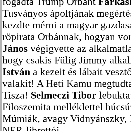
fogadta Trump Orbánt
Farkas
Tusványos ápoltjának megérté
kezdte mérni a magyar gazdasá
röpirata Orbánnak, hogyan vonu
János
végigvette az alkalmatla
hogy csakis Fülig Jimmy alka
István
a kezeit és lábait veszt
valakit!
A Heti Kamu megtudta:
Tisza!
Selmeczi Tibor
lebukta
Filoszemita melléklettel búcs
Múmiák, avagy Vidnyánszky, 
NER-librettói