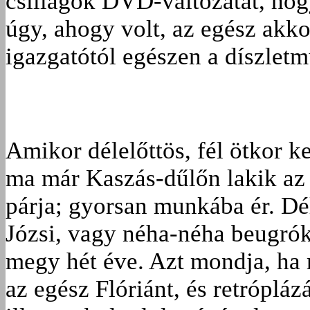
csillagok DVD-változatát, hog
úgy, ahogy volt, az egész akko
igazgatótól egészen a díszlet
Amikor délelőttös, fél ötkor ke
ma már Kaszás-dűlőn lakik az é
párja; gyorsan munkába ér. Dé
Józsi, vagy néha-néha beugróké
megy hét éve. Azt mondja, ha
az egész Flóriánt, és retrópláz