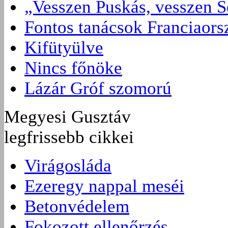
„Vesszen Puskás, vesszen S
Fontos tanácsok Franciaors
Kifütyülve
Nincs főnöke
Lázár Gróf szomorú
Megyesi Gusztáv
legfrissebb cikkei
Virágosláda
Ezeregy nappal meséi
Betonvédelem
Fokozott ellenőrzés