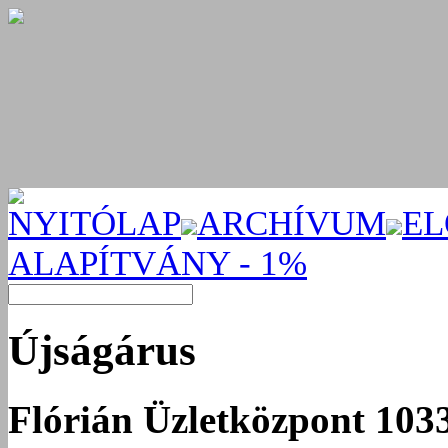
NYITÓLAP
ARCHÍVUM
EL
ALAPÍTVÁNY - 1%
Újságárus
Flórián Üzletközpont 1033