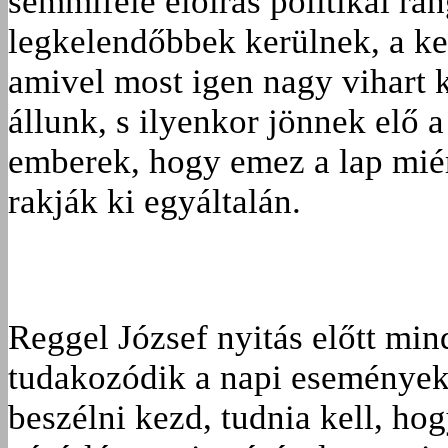
semmiféle előírás politikai ran
legkelendőbbek kerülnek, a ke
amivel most igen nagy vihart k
állunk, s ilyenkor jönnek elő 
emberek, hogy emez a lap miér
rakják ki egyáltalán.
Reggel József nyitás előtt mind
tudakozódik a napi eseményekr
beszélni kezd, tudnia kell, hog