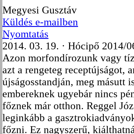
Megyesi Gusztáv
Küldés e-mailben
Nyomtatás
2014. 03. 19. · Hócipő 2014/0
Azon morfondírozunk vagy tíz 
azt a rengeteg receptújságot, a
újságosstandján, meg másutt i
embereknek ugyebár nincs pén
főznek már otthon. Reggel Józs
leginkább a gasztrokiadványok
főzni. Ez nagyszerű, kiálthatná