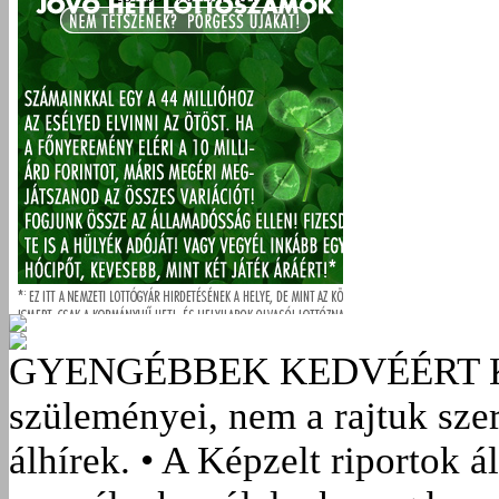
GYENGÉBBEK KEDVÉÉRT
szüleményei, nem a rajtuk sze
álhírek. • A Képzelt riportok á