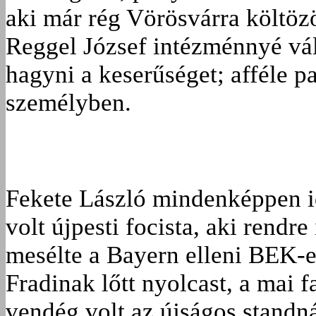
aki már rég Vörösvárra költözö
Reggel József intézménnyé vált
hagyni a keserűséget; afféle p
személyben.
Fekete László mindenképpen i
volt újpesti focista, aki rendre
mesélte a Bayern elleni BEK-el
Fradinak lőtt nyolcast, a mai 
vendég volt az újságos standná