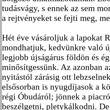
tudásvágy, s ennek az sem mon
a rejtvényeket se fejti meg, mer
Hét éve vásároljuk a lapokat R
mondhatjuk, kedvünkre való ú
legjobb újságárus földön és é
minősítgessünk. Az azonban a
nyitástól zárásig ott lebzselne
elsősorban is nyugdíjasok a k
régi Óbudáról; jönnek a piacról
beszélgetni, pletykálkodni. De