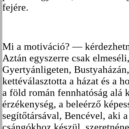
fejére.
Mi a motiváció? — kérdezhetnén
Aztán egyszerre csak elmeséli,
Gyertyánligeten, Bustyaházán, 
kettéválasztotta a házat és a h
a föld román fennhatóság alá k
érzékenység, a beleérző képes
segítőtársával, Bencével, aki 
csángókhoz készül, szeretnének