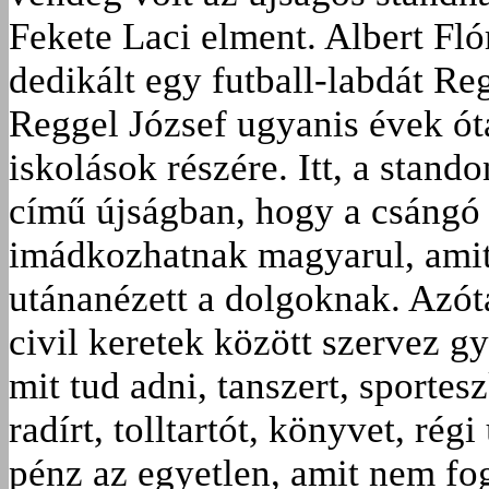
Fekete Laci elment. Albert Flór
dedikált egy futball-labdát Re
Reggel József ugyanis évek ó
iskolások részére. Itt, a stand
című újságban, hogy a csángó
imádkozhatnak magyarul, amit 
utánanézett a dolgoknak. Azóta
civil keretek között szervez g
mit tud adni, tanszert, sportes
radírt, tolltartót, könyvet, rég
pénz az egyetlen, amit nem fog