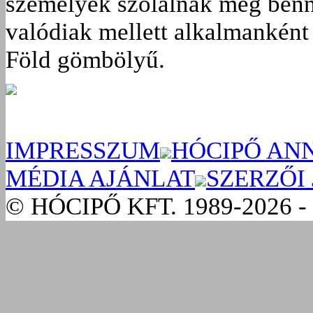
személyek szólalnak meg benn
valódiak mellett alkalmanként 
Föld gömbölyű.
IMPRESSZUM
HÓCIPŐ AN
MÉDIA AJÁNLAT
SZERZŐI
© HÓCIPŐ KFT. 1989-2026