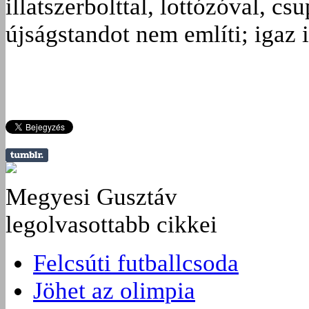
illatszerbolttal, lottózóval, cs
újságstandot nem említi; igaz 
Megyesi Gusztáv
legolvasottabb cikkei
Felcsúti futballcsoda
Jöhet az olimpia