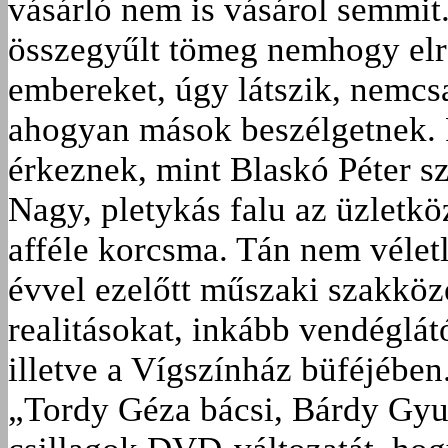
vásárló nem is vásárol semmit
összegyűlt tömeg nemhogy elre
embereket, úgy látszik, nemcsa
ahogyan mások beszélgetnek. 
érkeznek, mint Blaskó Péter s
Nagy, pletykás falu az üzletkö
afféle korcsma. Tán nem vélet
évvel ezelőtt műszaki szakköz
realitásokat, inkább vendéglát
illetve a Vígszínház büféjében
„Tordy Géza bácsi, Bárdy Gyuri