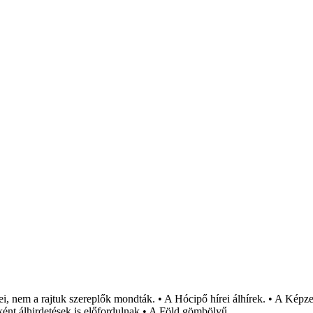
i, nem a rajtuk szereplők mondták. • A Hócipő hírei álhírek. • A Képzel
ént álhirdetések is előfordulnak • A Föld gömbölyű.