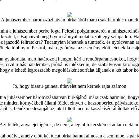
A juhászember háromszázhatvan birkájából mára csak harminc maradt
int a juhászember perbe fogta Felcsút polgármesterét, a miniszterelnö
 is kezdett, s Bajnaival meg Gyurcsánnyal mutatkozott egy színpadon. 
ghez igazodó feliratokra? Tucatnyian lehetnek a tüntetők, és nyolcvanan a
ttek, többnyire Pestről, már egy órával az esemény előtt letették kocsiju
an gyakorlata, mert határozott hangon kéri a rendőrparancsnokot, hogy szó
s, civil ruhás fiatalember, próbál is intézkedni, de szabályosan kiröhög
hogy a lehető legrosszabb megoldásként sorfalat álljanak a két tábor kö
Jó, hogy bissau-guineai útlevelet nem kérnek rajta számon
 a juhászember háromszázhatvan birkájából mára csak harminc, hogyan 
e minden környékbeli állami földet elnyert a haszonbérleti pályázatokon
t is, benézni édesapjához, akit tiltott lucernakaszálásért állítottak elő 
Azt hitték, anyatejet ígérek, de nem, a legjobb kecskémet adtam neki o
hodályt, amely előtt két tucat birka bámul álmosan a semmibe, s pár kec