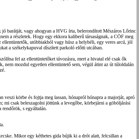
k jó barátját, vagy ahogyan a HVG írta, belerondított Mészáros Lőrinc
Hanem a részletek. Hogy egy ekkora kaliberű társaságnak, a CÖF meg
z ellentüntetők, utóbbiakból vagy húsz a helybéli, egy veres arcú, jól
kat a székelykapuval díszített parkoló előtti utcában.
lítsa fel az ellentüntetőket távozásra, mert a hivatal elé csak ők
ik, nem mozdul egyetlen ellentüntető sem, végül átint az út túloldalán
zé.
veszi körbe és fojtja meg lassan, hónapról hónapra a majorját, apró
; mi csak beleszagolni jöttünk a levegőbe, körbejárni a göböljárási
a rendőrök, s egyáltalán.
da.
ske. Mikor egy kéthetes gida bújik ki a drót alatt, felcsillan a