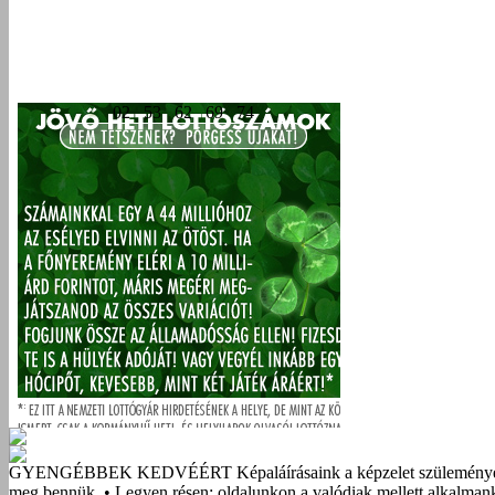
GYENGÉBBEK KEDVÉÉRT
Képaláírásaink a képzelet szüleménye
meg bennük. • Legyen résen: oldalunkon a valódiak mellett alkalmank