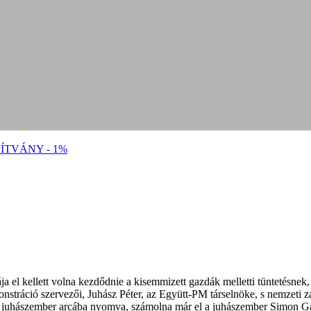
ÍTVÁNY - 1%
ája el kellett volna kezdődnie a kisemmizett gazdák melletti tüntetésne
emonstráció szervezői, Juhász Péter, az Együtt-PM társelnöke, s nemzeti 
e a juhászember arcába nyomva, számolna már el a juhászember Simon Gá