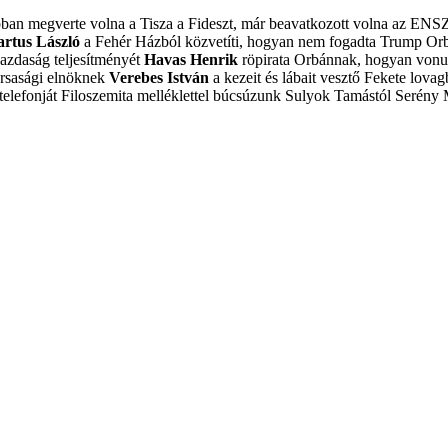
obban megverte volna a Tisza a Fideszt, már beavatkozott volna az ENS
artus László
a Fehér Házból közvetíti, hogyan nem fogadta Trump Or
azdaság teljesítményét
Havas Henrik
röpirata Orbánnak, hogyan vonulj
ársasági elnöknek
Verebes István
a kezeit és lábait vesztő Fekete lovagb
elefonját
Filoszemita melléklettel búcsúzunk Sulyok Tamástól
Serény 