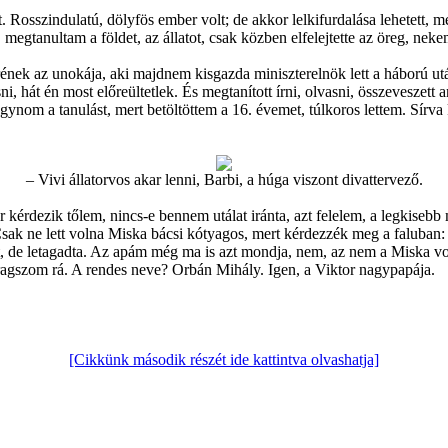
osszindulatú, dölyfös ember volt; de akkor lelkifurdalása lehetett, mer
gtanultam a földet, az állatot, csak közben elfelejtette az öreg, neke
nek az unokája, aki majdnem kisgazda miniszterelnök lett a háború ut
sni, hát én most előreültetlek. És megtanított írni, olvasni, összeveszet
hagynom a tanulást, mert betöltöttem a 16. évemet, túlkoros lettem. Sír
– Vivi állatorvos akar lenni, Barbi, a húga viszont divattervező.
kérdezik tőlem, nincs-e bennem utálat iránta, azt felelem, a legkisebb 
Csak ne lett volna Miska bácsi kótyagos, mert kérdezzék meg a faluban: va
mat, de letagadta. Az apám még ma is azt mondja, nem, az nem a Miska 
ragszom rá. A rendes neve? Orbán Mihály. Igen, a Viktor nagypapája.
[Cikkünk második részét ide kattintva olvashatja]