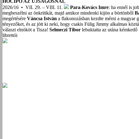
HÓCIPŐ AZ ÚJSÁGOSNÁL
2026/16 • VII. 29. – VIII. 11.
Para-Kovács Imre
: ha ennél is j
megbeszélni az önkritikát, majd amikor mindenki kijön a börtönből
B
megértésére
Váncsa István
a flakonozásban kezdte mérni a magyar g
tényezőket, és az jött ki neki, hogy csakis Fülig Jimmy alkalmas közt
választ elnököt a Tisza!
Selmeczi Tibor
lebuktatta az utána kémkedő t
librettói