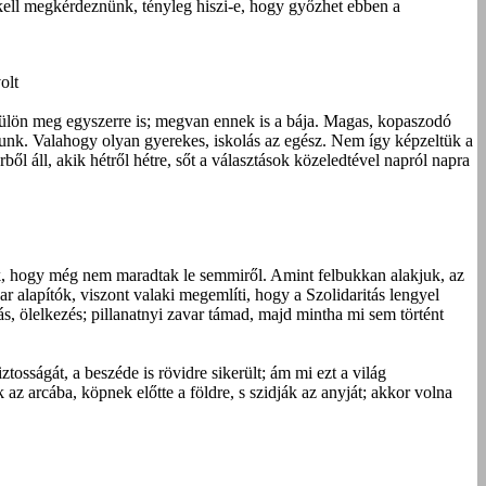
 kell megkérdeznünk, tényleg hiszi-e, hogy győzhet ebben a
olt
ülön meg egyszerre is; megvan ennek is a bája. Magas, kopaszodó
tunk. Valahogy olyan gyerekes, iskolás az egész. Nem így képzeltük a
ől áll, akik hétről hétre, sőt a választások közeledtével napról napra
ák, hogy még nem maradtak le semmiről. Amint felbukkan alakjuk, az
 alapítók, viszont valaki megemlíti, hogy a Szolidaritás lengyel
s, ölelkezés; pillanatnyi zavar támad, majd mintha mi sem történt
osságát, a beszéde is rövidre sikerült; ám mi ezt a világ
 arcába, köpnek előtte a földre, s szidják az anyját; akkor volna