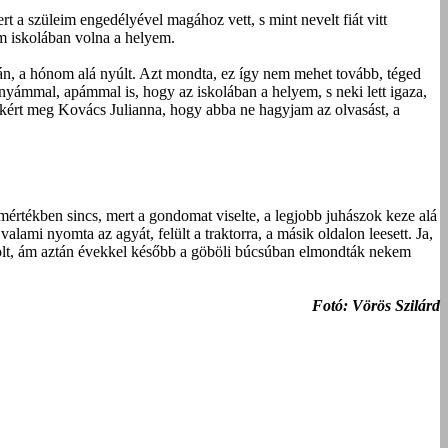
t a szüleim engedélyével magához vett, s mint nevelt fiát vitt
m iskolában volna a helyem.
án, a hónom alá nyúlt. Azt mondta, ez így nem mehet tovább, téged
t anyámmal, apámmal is, hogy az iskolában a helyem, s neki lett igaza,
va kért meg Kovács Julianna, hogy abba ne hagyjam az olvasást, a
mértékben sincs, mert a gondomat viselte, a legjobb juhászok keze alá
lami nyomta az agyát, felült a traktorra, a másik oldalon leesett. Ja,
volt, ám aztán évekkel később a göböli búcsúban elmondták nekem
Fotó: Vörös Szilárd