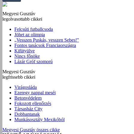
Megyesi Gusztáv
legolvasottabb cikkei
Felcsúti futballcsoda
Jöhet az olimpia
„Vesszen Puskás, vesszen Sebes!”
Fontos tanácsok Franciaországra
Kifütyülve
Nincs főnöke
Lázár Gróf szomorú
Megyesi Gusztáv
legfrissebb cikkei
Virágosláda
Ezeregy nappal meséi
Betonvédelem
Fokozott ellenőrzés
Társasház City
Dobbantanak
Munkásosztály Mexikóból
Megyesi Gusztáv összes cikke