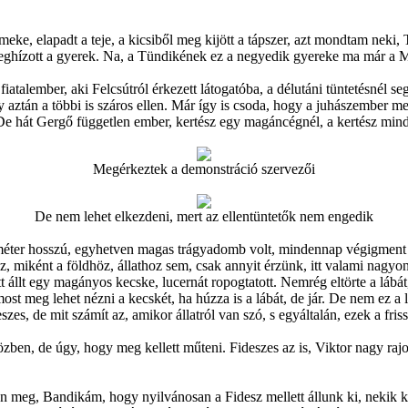
 elapadt a teje, a kicsiből meg kijött a tápszer, azt mondtam neki, Tün
meghízott a gyerek. Na, a Tündikének ez a negyedik gyereke ma már a 
talember, aki Felcsútról érkezett látogatóba, a délutáni tüntetésnél se
 aztán a többi is száros ellen. Már így is csoda, hogy a juhászember me
 De hát Gergő független ember, kertész egy magáncégnél, a kertész minde
Megérkeztek a demonstráció szervezői
De nem lehet elkezdeni, mert az ellentüntetők nem engedik
 méter hosszú, egyhetven magas trágyadomb volt, mindennap végigment raj
hoz, miként a földhöz, állathoz sem, csak annyit érzünk, itt valami nagy
állt egy magányos kecske, lucernát ropogtatott. Nemrég eltörte a lábát, 
lta, most meg lehet nézni a kecskét, ha húzza is a lábát, de jár. De nem e
s, de mit számít az, amikor állatról van szó, s egyáltalán, ezek a friss
 közben, de úgy, hogy meg kellett műteni. Fideszes az is, Viktor nagy raj
zen meg, Bandikám, hogy nyilvánosan a Fidesz mellett állunk ki, neki