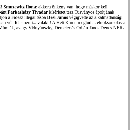
Z!
Smuzewitz Ilona
: akkora önkény van, hogy máskor kell
bánt
Farkasházy Tivadar
kísérletet tesz Tusványos ápoltjának
on a Fidesz illegalitásba
Dési János
végigvette az alkalmatlansági
an vélt felismerni... valakit!
A Heti Kamu megtudta: elnöksorsolással
Múmiák, avagy Vidnyánszky, Demeter és Orbán János Dénes NER-