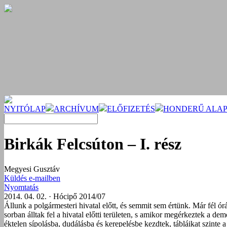
NYITÓLAP
ARCHÍVUM
ELŐFIZETÉS
HONDERŰ ALAP
Birkák Felcsúton – I. rész
Megyesi Gusztáv
Küldés e-mailben
Nyomtatás
2014. 04. 02. · Hócipő 2014/07
Állunk a polgármesteri hivatal előtt, és semmit sem értünk. Már fél ór
sorban álltak fel a hivatal előtti területen, s amikor megérkeztek a d
éktelen sípolásba, dudálásba és kerepelésbe kezdtek, tábláikat szint