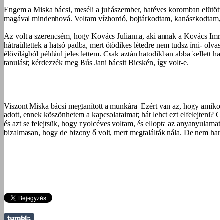
Engem a Miska bácsi, meséli a juhászember, hatéves koromban elütött. R
magával mindenhová. Voltam vízhordó, bojtárkodtam, kanászkodtam, me
Az volt a szerencsém, hogy Kovács Julianna, aki annak a Kovács Imré
hátraültettek a hátsó padba, mert ötödikes létedre nem tudsz írni- olva
élővilágból például jeles lettem. Csak aztán hatodikban abba kellett 
tanulást; kérdezzék meg Bús Jani bácsit Bicskén, így volt-e.
Viszont Miska bácsi megtanított a munkára. Ezért van az, hogy amikor 
adott, ennek köszönhetem a kapcsolataimat; hát lehet ezt elfelejteni? 
és azt se felejtsük, hogy nyolcéves voltam, és ellopta az anyanyula
bizalmasan, hogy de bizony ő volt, mert megtalálták nála. De nem ha