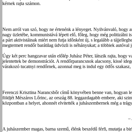
kérnek rajta számon.
Nem arról van szó, hogy ne értenénk a lényeget. Nyilvánvaló, hogy am
nagy üzletébe, kommunistává lépett elő, főleg, hogy még politizálni
a párt aktivistáinak miért nem futja időnként új, s legalább a tájjelle
megtermett rendőr barátilag üdvözli is néhányukat; a többiek autóval jö
Úgy két perc hangzavar után előlép Juhász Péter, látszik rajta, hogy v
jelentettek be demonstrációt. A rendőrparancsnok alacsony, kissé idege
várakozó tucatnyi rendőrnek, azonnal meg is indul egy ötfős szakasz, 
Ferenczi Krisztina Narancsbőr című könyvében benne van, hogyan lett
földjét Mészáros Lőrinc, az ország 88. leggazdagabb embere, aki szint
központban a helyet, ahonnét elvitették a juhászembernek még a trágyájá
– 
A juhászember magas, barna szemű, élénk beszédű férfi, mutatja a birka