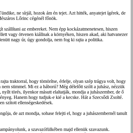
dike, ne sírjál, hozok ám én tejet. Azt hitték, anyatejet ígérek, de
Mészáros Lőrinc cégénél főnök.
gít szállítani az embereket. Nem épp kockázatmenetesen, hiszen
llett vagy ötvenen kiállnak a környéken, hiszen akad, aki hatvanezer
nütt nagy úr, úgy gondolja, nem fog ki rajta a politika.
ta traktorral, hogy tömörítse, érlelje, olyan szép trágya volt, hogy
on nem stimmel. Mi ez a háború? Még délelőtt szólt a juhász, nézzük
nyílt törés, ilyenkor másutt elaltatják, mondja a juhászember, de ő
z a lényeg. Hanem hogy tudjuk-e kié a kecske. Hát a Szecsődi Zsolté.
en szított ellenségeskedések.
ongója, de azt mondja, sohase felejti el, hogy a juhászembernél tanult
k kampányolunk, a szavazófülkében majd ellenük szavazunk.