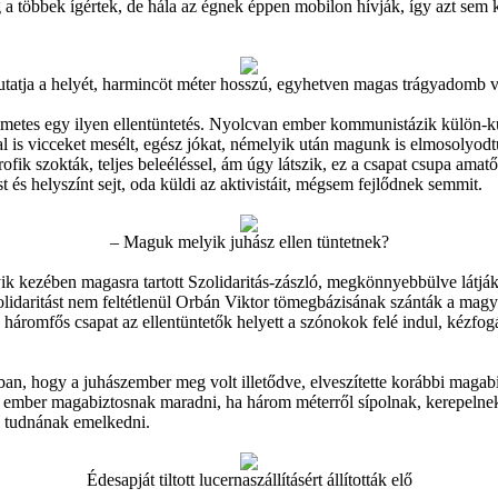
 a többek ígértek, de hála az égnek éppen mobilon hívják, így azt sem
tatja a helyét, harmincöt méter hosszú, egyhetven magas trágyadomb v
metes egy ilyen ellentüntetés. Nyolcvan ember kommunistázik külön-k
l is vicceket mesélt, egész jókat, némelyik után magunk is elmosolyod
k szokták, teljes beleéléssel, ám úgy látszik, ez a csapat csupa amatőrb
st és helyszínt sejt, oda küldi az aktivistáit, mégsem fejlődnek semmit.
– Maguk melyik juhász ellen tüntetnek?
yik kezében magasra tartott Szolidaritás-zászló, megkönnyebbülve látj
lidaritást nem feltétlenül Orbán Viktor tömegbázisának szánták a magyar
háromfős csapat az ellentüntetők helyett a szónokok felé indul, kézfogá
n, hogy a juhászember meg volt illetődve, elveszítette korábbi magabizt
ember magabiztosnak maradni, ha három méterről sípolnak, kerepelnek az
l tudnának emelkedni.
Édesapját tiltott lucernaszállításért állították elő