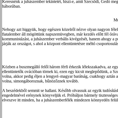
Keresnénk a juhászember tekintetét, hiszi-e, amit Szecsődi, Gedó meg
háborúban.
Mu
Nehogy azt higgyük, hogy egészen közelről nézve olyan nagyon félel
fiatalember áll mögöttünk napszemüvegben, már kezdés előtt fél óráva
kommunistázást, a juhászember verbális kivégzését, hanem ahogy a profi
járják az országot, s ahol a központ ellentüntetésre méltó csoportosulá
Közben a buszmegálló felől három férfi érkezik lélekszakadva, az eg
ellentüntetők ovációban törnek ki, ezen egy kicsit meglepődünk, a Szo
volna, akkor pedig éljen a lengyel–magyar barátság, csakhogy aztán a 
volna, simongáboroznak, bűnözőznek tovább.
A beszédekből semmit se hallani. Később olvassuk az egyik tudósításba
engedelmével erénynek könyveljük el. Próbáljon bármely tisztességes 
elveszve itt minden, ha a juhászemberfélék mindezen könnyedén felü