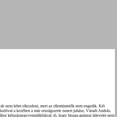
k, de nem lehet elkezdeni, mert az ellentüntetők nem engedik. Két
zászlóval a kezében a már országszerte ismert juhász, Váradi András,
bor kétszáznegyvenmilliójával; jó, hogy bissau-guineai útlevelet nem