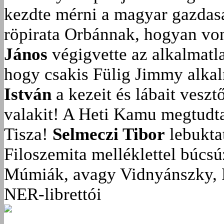
kezdte mérni a magyar gazdasá
röpirata Orbánnak, hogyan vonu
János
végigvette az alkalmatla
hogy csakis Fülig Jimmy alka
István
a kezeit és lábait veszt
valakit!
A Heti Kamu megtudta:
Tisza!
Selmeczi Tibor
lebukta
Filoszemita melléklettel búcs
Múmiák, avagy Vidnyánszky, 
NER-librettói