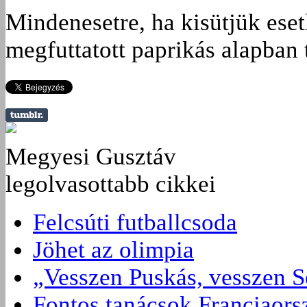
Mindenesetre, ha kisütjük ese
megfuttatott paprikás alapban 
Megyesi Gusztáv
legolvasottabb cikkei
Felcsúti futballcsoda
Jöhet az olimpia
„Vesszen Puskás, vesszen S
Fontos tanácsok Franciaors