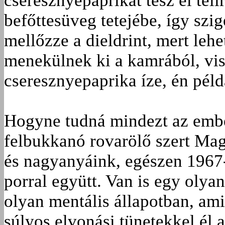
cseresznyepaprikát tesz el télir
befőttesüveg tetejébe, így szi
mellőzze a dieldrint, mert leh
menekülnek ki a kamrából, vis
cseresznyepaprika íze, én péld
Hogyne tudná mindezt az embe
felbukkanó rovarölő szert Mag
és nagyanyáink, egészen 1967-i
porral együtt. Van is egy olya
olyan mentális állapotban, am
súlyos elvonási tünetekkel él a