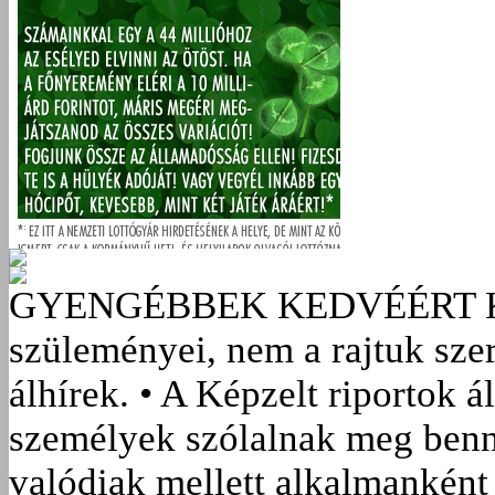
GYENGÉBBEK KEDVÉÉRT
szüleményei, nem a rajtuk sze
álhírek. • A Képzelt riportok á
személyek szólalnak meg benn
valódiak mellett alkalmanként 