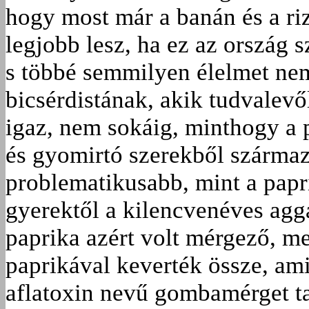
hogy most már a banán és a riz
legjobb lesz, ha ez az ország 
s többé semmilyen élelmet n
bicsérdistának, akik tudvalev
igaz, nem sokáig, minthogy a 
és gyomirtó szerekből szárma
problematikusabb, mint a papr
gyerektől a kilencvenéves agg
paprika azért volt mérgező, 
paprikával keverték össze, ami
aflatoxin nevű gombamérget ta