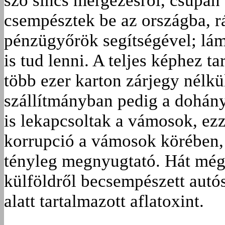
szó sincs mérgezésről, csupán
csempésztek be az országba, rá
pénzügyőrök segítségével; lá
is tud lenni. A teljes képhez t
több ezer karton zárjegy nélkül
szállítmányban pedig a dohán
is lekapcsoltak a vámosok, ezz
korrupció a vámosok körében, 
tényleg megnyugtató. Hát még 
külföldről becsempészett autós
alatt tartalmazott aflatoxint.