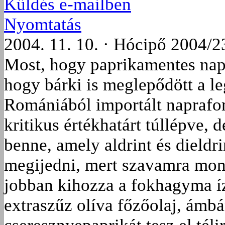
Küldés e-mailben
Nyomtatás
2004. 11. 10. · Hócipő 2004/2
Most, hogy paprikamentes napo
hogy bárki is meglepődött a le
Romániából importált napraforg
kritikus értékhatárt túllépve, 
benne, amely aldrint és dieldr
megijedni, mert szavamra mon
jobban kihozza a fokhagyma ízé
extraszűz olíva főzőolaj, ámbá