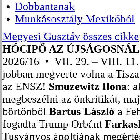
Dobbantanak
Munkásosztály Mexikóból
Megyesi Gusztáv összes cikke
HÓCIPŐ AZ ÚJSÁGOSNÁL
2026/16 • VII. 29. – VIII. 11.
jobban megverte volna a Tisza
az ENSZ!
Smuzewitz Ilona
: 
megbeszélni az önkritikát, ma
börtönből
Bartus László
a Feh
fogadta Trump Orbánt
Farkas
Tusványos ápoltjának megérté