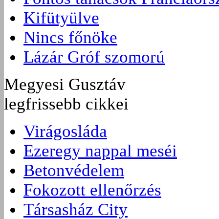
Kifütyülve
Nincs főnöke
Lázár Gróf szomorú
Megyesi Gusztáv
legfrissebb cikkei
Virágosláda
Ezeregy nappal meséi
Betonvédelem
Fokozott ellenőrzés
Társasház City