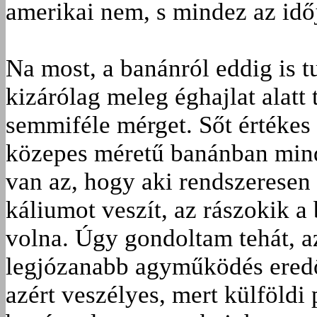
amerikai nem, s mindez az időj
Na most, a banánról eddig is t
kizárólag meleg éghajlat alatt
semmiféle mérget. Sőt értéke
közepes méretű banánban mind
van az, hogy aki rendszeresen 
káliumot veszít, az rászokik 
volna. Úgy gondoltam tehát, az
legjózanabb agyműködés eredő
azért veszélyes, mert külföldi