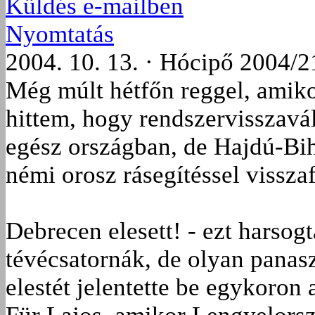
Küldés e-mailben
Nyomtatás
2004. 10. 13. · Hócipő 2004/2
Még múlt hétfőn reggel, amiko
hittem, hogy rendszervisszavált
egész országban, de Hajdú-B
némi orosz rásegítéssel vissz
Debrecen elesett! - ezt harsogt
tévécsatornák, de olyan pana
elestét jelentette be egykoron