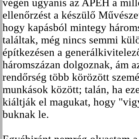
végén ugyanis az APEH a mill
ellenőrzést a készülő Művésze
hogy kapásból mintegy hároms
találtak, még nincs semmi külö
építkezésen a generálkivitelez
háromszázan dolgoznak, ám az
rendőrség több körözött személy
munkások között; talán, ha ez
kiáltják el magukat, hogy "vig
buknak le.