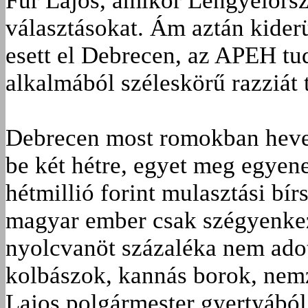
Für Lajos, amikor Lengyelorsz
választásokat. Ám aztán kider
esett el Debrecen, az APEH tu
alkalmából széleskörű razziát t
Debrecen most romokban hever.
be két hétre, egyet meg egyen
hétmillió forint mulasztási bírs
magyar ember csak szégyenkez
nyolcvanöt százaléka nem adot
kolbászok, kannás borok, nemz
Lajos polgármester gyertyából 