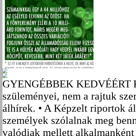
GYENGÉBBEK KEDVÉÉRT
szüleményei, nem a rajtuk sze
álhírek. • A Képzelt riportok á
személyek szólalnak meg benn
valódiak mellett alkalmanként 