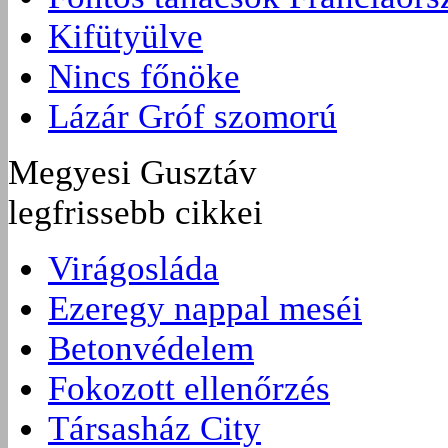
Kifütyülve
Nincs főnöke
Lázár Gróf szomorú
Megyesi Gusztáv
legfrissebb cikkei
Virágosláda
Ezeregy nappal meséi
Betonvédelem
Fokozott ellenőrzés
Társasház City