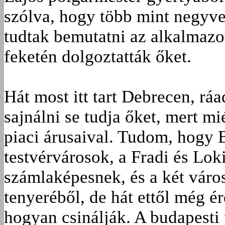
szólva, hogy több mint negyv
tudtak bemutatni az alkalmazot
feketén dolgoztatták őket.
Hát most itt tart Debrecen, r
sajnálni se tudja őket, mert m
piaci árusaival. Tudom, hogy
testvérvárosok, a Fradi és Lok
számlaképesnek, és a két vár
tenyeréből, de hát ettől még é
hogyan csinálják. A budapesti