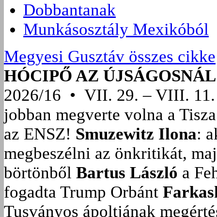
Dobbantanak
Munkásosztály Mexikóból
Megyesi Gusztáv összes cikke
HÓCIPŐ AZ ÚJSÁGOSNÁL
2026/16 • VII. 29. – VIII. 11.
jobban megverte volna a Tisza
az ENSZ!
Smuzewitz Ilona
: 
megbeszélni az önkritikát, ma
börtönből
Bartus László
a Feh
fogadta Trump Orbánt
Farkas
Tusványos ápoltjának megérté