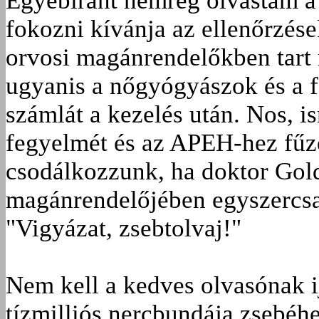
Egyébiránt nemrég olvastam 
fokozni kívánja az ellenőrzés
orvosi magánrendelőkben tart r
ugyanis a nőgyógyászok és a
számlát a kezelés után. Nos, 
fegyelmét és az APEH-hez fűző
csodálkozzunk, ha doktor Gol
magánrendelőjében egyszercsak
"Vigyázat, zsebtolvaj!"
Nem kell a kedves olvasónak i
tízmilliós nercbundája zsebéh