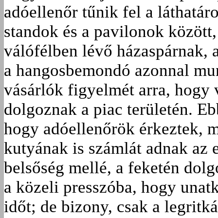
adóellenőr tűnik fel a láthatáro
standok és a pavilonok között,
válófélben lévő házaspárnak, a
a hangosbemondó azonnal munk
vásárlók figyelmét arra, hogy
dolgoznak a piac területén. Eb
hogy adóellenőrök érkeztek, 
kutyának is számlát adnak az e
belsőség mellé, a feketén dolg
a közeli presszóba, hogy una
időt; de bizony, csak a legrit