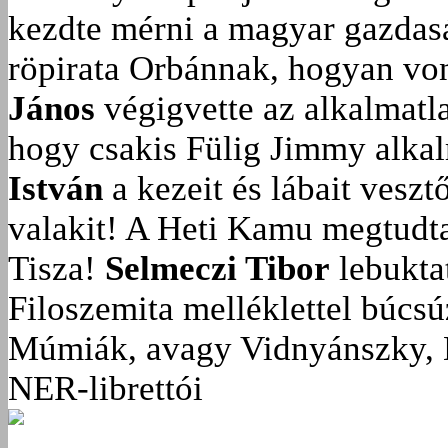
kezdte mérni a magyar gazdasá
röpirata Orbánnak, hogyan vonu
János
végigvette az alkalmatla
hogy csakis Fülig Jimmy alka
István
a kezeit és lábait veszt
valakit!
A Heti Kamu megtudta:
Tisza!
Selmeczi Tibor
lebukta
Filoszemita melléklettel búcs
Múmiák, avagy Vidnyánszky, 
NER-librettói