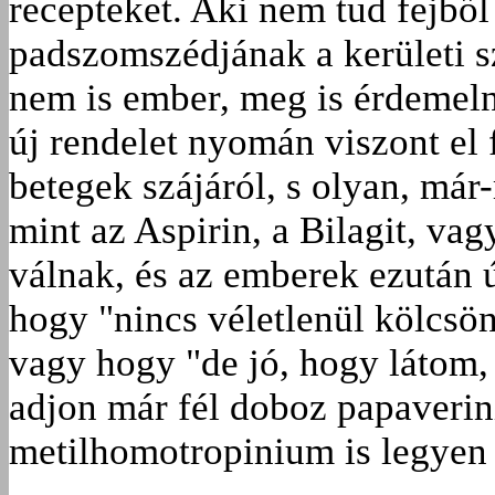
recepteket. Aki nem tud fejből
padszomszédjának a kerületi sz
nem is ember, meg is érdemeln
új rendelet nyomán viszont el
betegek szájáról, s olyan, má
mint az Aspirin, a Bilagit, va
válnak, és az emberek ezután
hogy "nincs véletlenül kölcsön
vagy hogy "de jó, hogy látom
adjon már fél doboz papaverin
metilhomotropinium is legyen