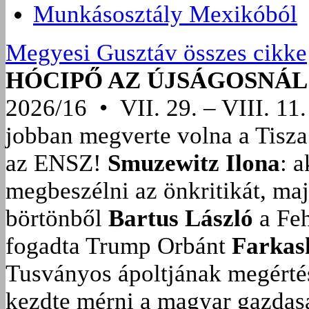
Munkásosztály Mexikóból
Megyesi Gusztáv összes cikke
HÓCIPŐ AZ ÚJSÁGOSNÁL
2026/16 • VII. 29. – VIII. 11.
jobban megverte volna a Tisza
az ENSZ!
Smuzewitz Ilona
: 
megbeszélni az önkritikát, ma
börtönből
Bartus László
a Feh
fogadta Trump Orbánt
Farkas
Tusványos ápoltjának megérté
kezdte mérni a magyar gazdasá