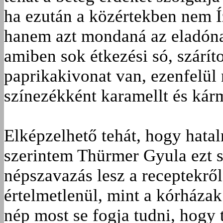
ha ezután a közértekben nem Íz
hanem azt mondaná az eladóna
amiben sok étkezési só, száríto
paprikakivonat van, ezenfelül
színezékként karamellt és kárm
Elképzelhető tehát, hogy hata
szerintem Thürmer Gyula ezt s
népszavazás lesz a receptekrő
értelmetlenül, mint a kórházak
nép most se fogja tudni, hogy 