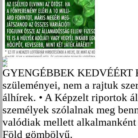
GYENGÉBBEK KEDVÉÉRT
szüleményei, nem a rajtuk sze
álhírek. • A Képzelt riportok á
személyek szólalnak meg benn
valódiak mellett alkalmanként 
Föld gömbölyű.