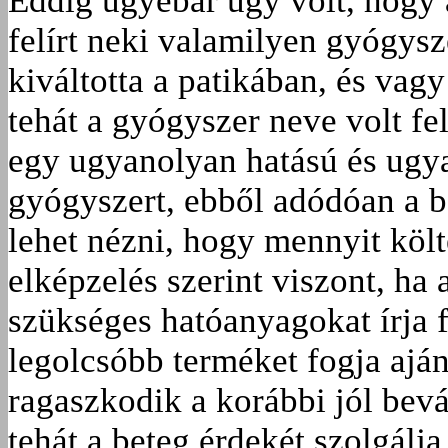
Eddig ugyebár úgy volt, hogy 
felírt neki valamilyen gyógysze
kiváltotta a patikában, és va
tehát a gyógyszer neve volt fel
egy ugyanolyan hatású és ugy
gyógyszert, ebből adódóan a be
lehet nézni, hogy mennyit köl
elképzelés szerint viszont, ha
szükséges hatóanyagokat írja f
legolcsóbb terméket fogja ajánl
ragaszkodik a korábbi jól bev
tehát a beteg érdekét szolgálj