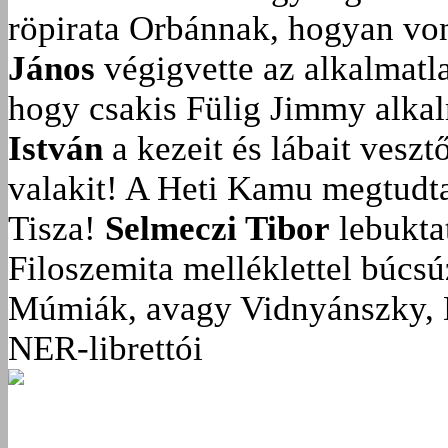
röpirata Orbánnak, hogyan vonu
János
végigvette az alkalmatla
hogy csakis Fülig Jimmy alka
István
a kezeit és lábait veszt
valakit!
A Heti Kamu megtudta:
Tisza!
Selmeczi Tibor
lebukta
Filoszemita melléklettel búcs
Múmiák, avagy Vidnyánszky, 
NER-librettói