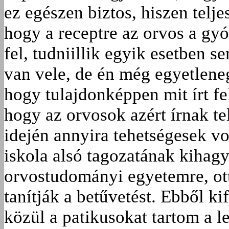
ez egészen biztos, hiszen telj
hogy a receptre az orvos a gy
fel, tudniillik egyik esetben 
van vele, de én még egyetlene
hogy tulajdonképpen mit írt f
hogy az orvosok azért írnak te
idején annyira tehetségesek vo
iskola alsó tagozatának kihagy
orvostudományi egyetemre, ot
tanítják a betűvetést. Ebből 
közül a patikusokat tartom a l