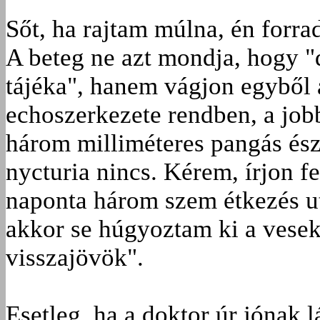
Sőt, ha rajtam múlna, én forra
A beteg ne azt mondja, hogy "d
tájéka", hanem vágjon egyből 
echoszerkezete rendben, a job
három milliméteres pangás ész
nycturia nincs. Kérem, írjon f
naponta három szem étkezés ut
akkor se húgyoztam ki a vese
visszajövök".
Esetleg, ha a doktor úr jónak l