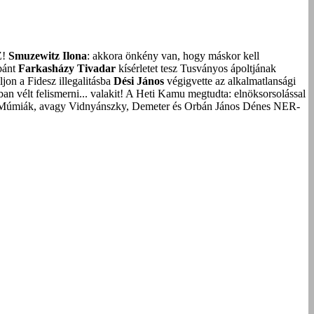
Z!
Smuzewitz Ilona
: akkora önkény van, hogy máskor kell
bánt
Farkasházy Tivadar
kísérletet tesz Tusványos ápoltjának
on a Fidesz illegalitásba
Dési János
végigvette az alkalmatlansági
an vélt felismerni... valakit!
A Heti Kamu megtudta: elnöksorsolással
Múmiák, avagy Vidnyánszky, Demeter és Orbán János Dénes NER-