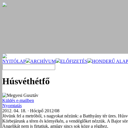
NYITÓLAP
ARCHÍVUM
ELŐFIZETÉS
HONDERŰ ALAP
Húsvéthétfő
Megyesi Gusztáv
Küldés e-mailben
Nyomtatás
2012. 04. 18. · Hócipő 2012/08
Jövünk fel a metróból, s nagyokat nézünk: a Batthyány tér üres. Húsvé
Körbejárunk a téren és környékén, a vendéglőket nézzük. A Bajor sörö
Angelikát nem is firtatjuk, amúgy sincs sok köze a régihez.