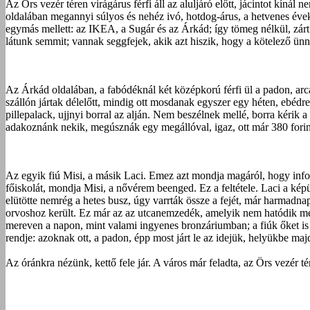
Az Örs vezér téren virágárus férfi áll az aluljáró előtt, jácintot kín
oldalában megannyi súlyos és nehéz ivó, hotdog-árus, a hetvenes évek
egymás mellett: az IKEA, a Sugár és az Árkád; így tömeg nélkül, zár
látunk semmit; vannak seggfejek, akik azt hiszik, hogy a kötelező ünn
Az Árkád oldalában, a fabódéknál két középkorú férfi ül a padon, arc
szállón jártak délelőtt, mindig ott mosdanak egyszer egy héten, ebédr
pillepalack, ujjnyi borral az alján. Nem beszélnek mellé, borra kéri
adakoznánk nekik, megúsznák egy megállóval, igaz, ott már 380 forint 
Az egyik fiú Misi, a másik Laci. Emez azt mondja magáról, hogy infor
főiskolát, mondja Misi, a nővérem beenged. Ez a feltétele. Laci a kép
elütötte nemrég a hetes busz, úgy varrták össze a fejét, már harmadna
orvoshoz került. Ez már az az utcanemzedék, amelyik nem hatódik meg 
mereven a napon, mint valami ingyenes bronzáriumban; a fiúk őket i
rendje: azoknak ott, a padon, épp most járt le az idejük, helyükbe ma
Az óránkra nézünk, kettő fele jár. A város már feladta, az Örs vezér té