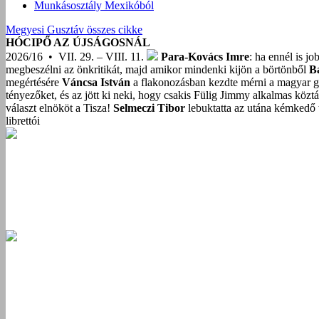
Munkásosztály Mexikóból
Megyesi Gusztáv összes cikke
HÓCIPŐ AZ ÚJSÁGOSNÁL
2026/16 • VII. 29. – VIII. 11.
Para-Kovács Imre
: ha ennél is j
megbeszélni az önkritikát, majd amikor mindenki kijön a börtönből
B
megértésére
Váncsa István
a flakonozásban kezdte mérni a magyar g
tényezőket, és az jött ki neki, hogy csakis Fülig Jimmy alkalmas közt
választ elnököt a Tisza!
Selmeczi Tibor
lebuktatta az utána kémkedő t
librettói