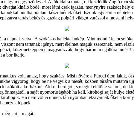
ál nem nagy meggyőződéssel. A túloldalra mutat, ott kezdődik Zugló mocsk
 divatját kínáló bódé, most látni csak igazán, menynyire szakadt hely
t kapukkal mintha bontani készülnének őket. Iszunk egy sört a néptele
epi zárva tartás békés és gazdag polgári világot varázsol a mostani hel
át a napnak vetve. A szokásos hajléktalankép. Mint mondják, locsolókat
e viszont nem tartanak igényt, mert élelmet maguk szereznek, nem részle
k a pénzt, köszönetképpen elmagyarázzák, hogy három megállóra innét 35
a bor literje.
matikus volt, amaz, hogy szakács. Misi nővére a Füredi úton lakik, őt
ünkbe vigyorog, hogy be ne vegyük a mesét, közben társára mutatva ujjá
p kiszökött a kórházból. Akkor berúgott, s megint elütötte valami, de k
önmagától, a saját nyomorúságától; ha kell, kiröhögi saját hülye életé
s kiröhögik. Ha nem volna ünnep, tán nyomban elzavarnák őket a körny
jd emezek lépnek.
r még tartja magát.