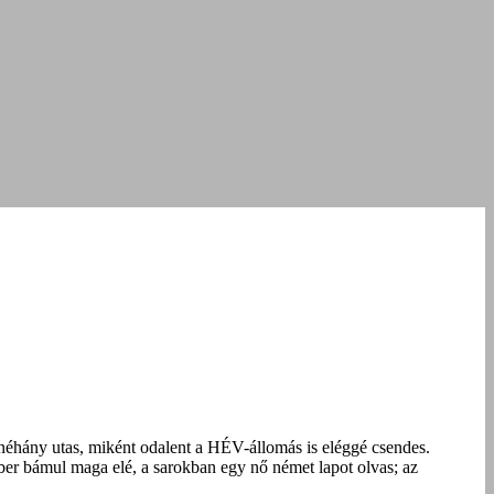
r néhány utas, miként odalent a HÉV-állomás is eléggé csendes.
ber bámul maga elé, a sarokban egy nő német lapot olvas; az