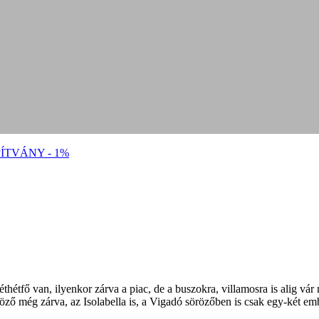
ÍTVÁNY - 1%
thétfő van, ilyenkor zárva a piac, de a buszokra, villamosra is alig vá
ző még zárva, az Isolabella is, a Vigadó sörözőben is csak egy-két em