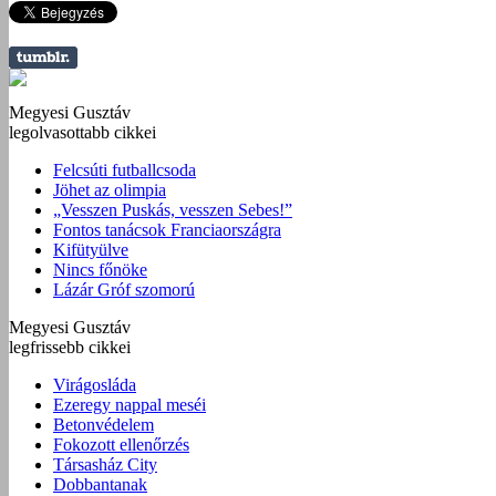
Megyesi Gusztáv
legolvasottabb cikkei
Felcsúti futballcsoda
Jöhet az olimpia
„Vesszen Puskás, vesszen Sebes!”
Fontos tanácsok Franciaországra
Kifütyülve
Nincs főnöke
Lázár Gróf szomorú
Megyesi Gusztáv
legfrissebb cikkei
Virágosláda
Ezeregy nappal meséi
Betonvédelem
Fokozott ellenőrzés
Társasház City
Dobbantanak