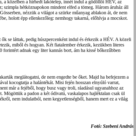
a, a közelben a hírhedt lakótelep, innét indul a gödöllői HÉV, az
 ez; szimpla hétköznapokon mindent elfed a tömeg. Három áruház áll
n Gösserben, nézzük a világot a szürke műanyag ablakon át, de nem
yébe, holott épp ellenkezőleg: nemhogy takarná, előhívja a mocskot.
 ők se láttak, pedig húszpercenként indul és érkezik a HÉV. A közeli
tezik, miből és hogyan. Két fiatalember érkezik, kezükben literes
0 forintért adnak egy liter kannás bort, ám ha kissé bőkezűbben
 akarták meglátogatni, de nem engedte be őket. Majd ha befejezem a
val kocogtatja a halántékát. Misi fején hosszan elnyúló varrat,
iment már a fejéből, hogy busz vagy troli, ráadásul ugyanahhoz az
t. Mögöttük a padon a két ódivatú, vaskalapos hajléktalan csak ül
ékről, nem indulatból, nem kegyetlenségből, hanem mert ez a világ
Fotó: Szebeni András