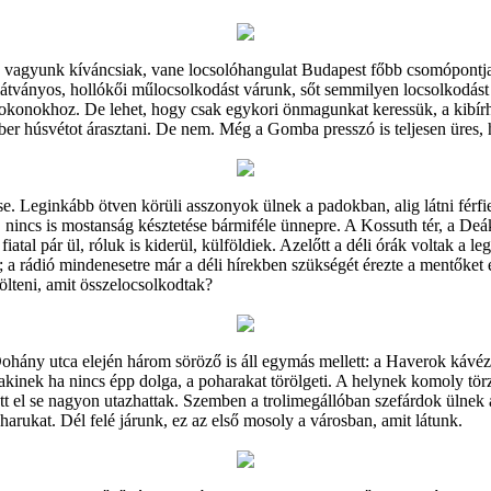
ra vagyunk kíváncsiak, vane locsolóhangulat Budapest főbb csomópontjai
átványos, hollókői műlocsolkodást várunk, sőt semmilyen locsolkodást
a rokonokhoz. De lehet, hogy csak egykori önmagunkat keressük, a kibírh
er húsvétot árasztani. De nem. Még a Gomba presszó is teljesen üres, ho
mise. Leginkább ötven körüli asszonyok ülnek a padokban, alig látni fér
nincs is mostanság késztetése bármiféle ünnepre. A Kossuth tér, a Deák
fiatal pár ül, róluk is kiderül, külföldiek. Azelőtt a déli órák voltak 
t; a rádió mindenesetre már a déli hírekben szükségét érezte a mentőket
lteni, amit összelocsolkodtak?
ohány utca elején három söröző is áll egymás mellett: a Haverok kávézó
ta, akinek ha nincs épp dolga, a poharakat törölgeti. A helynek komoly
tt el se nagyon utazhattak. Szemben a trolimegállóban szefárdok ülnek a
rukat. Dél felé járunk, ez az első mosoly a városban, amit látunk.