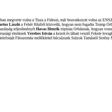
obban megverte volna a Tisza a Fideszt, már beavatkozott volna az ENS
artus László
a Fehér Házból közvetíti, hogyan nem fogadta Trump Or
azdaság teljesítményét
Havas Henrik
röpirata Orbánnak, hogyan vonulj
ársasági elnöknek
Verebes István
a kezeit és lábait vesztő Fekete lovagb
elefonját
Filoszemita melléklettel búcsúzunk Sulyok Tamástól
Serény 