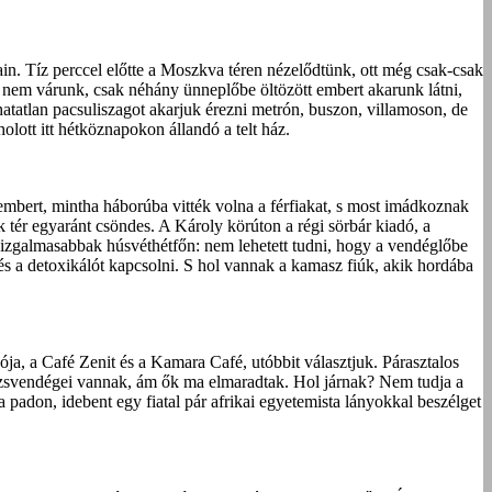
n. Tíz perccel előtte a Moszkva téren nézelődtünk, ott még csak-csak
 nem várunk, csak néhány ünneplőbe öltözött embert akarunk látni,
atatlan pacsuliszagot akarjuk érezni metrón, buszon, villamoson, de
lott itt hétköznapokon állandó a telt ház.
fiembert, mintha háborúba vitték volna a férfiakat, s most imádkoznak
 tér egyaránt csöndes. A Károly körúton a régi sörbár kiadó, a
a legizgalmasabbak húsvéthétfőn: nem lehetett tudni, hogy a vendéglőbe
 és a detoxikálót kapcsolni. S hol vannak a kamasz fiúk, akik hordába
ja, a Café Zenit és a Kamara Café, utóbbit választjuk. Párasztalos
 törzsvendégei vannak, ám ők ma elmaradtak. Hol járnak? Nem tudja a
 padon, idebent egy fiatal pár afrikai egyetemista lányokkal beszélget