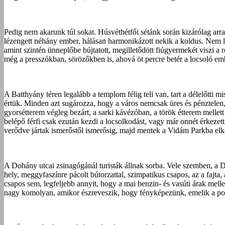
Pedig nem akarunk túl sokat. Húsvéthétfői sétánk során kizárólag ar
lézengett néhány ember, hálásan harmonikázott nekik a koldus. Nem l
amint szintén ünneplőbe bújtatott, megilletődött fiúgyermekét viszi 
még a presszókban, sörözőkben is, ahová öt percre betér a locsoló emb
A Batthyány téren legalább a templom félig teli van, tart a délelőtti 
értük. Minden azt sugározza, hogy a város nemcsak üres és pénztelen, 
gyorsétterem végleg bezárt, a sarki kávézóban, a török étterem mellett 
belépő férfi csak ezután kezdi a locsolkodást, vagy már onnét érkezet
verődve jártak ismerőstől ismerősig, majd mentek a Vidám Parkba elkö
A Dohány utcai zsinagógánál turisták állnak sorba. Vele szemben, a D
hely, meggyfaszínre pácolt bútorzattal, szimpatikus csapos, az a faj
csapos sem, legfeljebb annyit, hogy a mai benzin- és vasúti árak melle
nagy komolyan, amikor észreveszik, hogy fényképezünk, emelik a poha