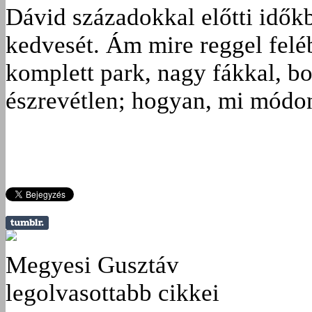
Dávid századokkal előtti időkbő
kedvesét. Ám mire reggel felébr
komplett park, nagy fákkal, bo
észrevétlen; hogyan, mi módon
Megyesi Gusztáv
legolvasottabb cikkei