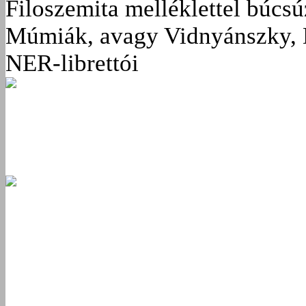
Filoszemita melléklettel búcs
Múmiák, avagy Vidnyánszky, 
NER-librettói