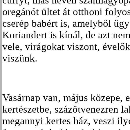
curryt, más néven szalmagyopá
oregánót ültet át otthoni foly
cserép babért is, amelyből ügy
Koriandert is kínál, de azt ne
vele, virágokat viszont, évelő
viszünk.
Vasárnap van, május közepe, e
kertészetbe, százötvenezren la
megannyi kertes ház, veszi ilye