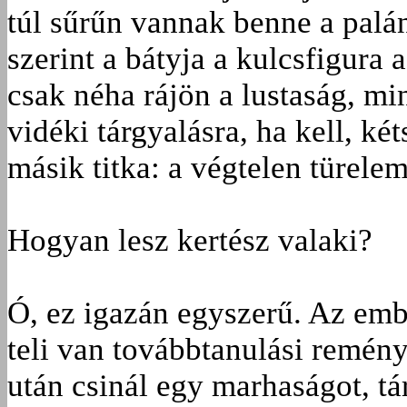
túl sűrűn vannak benne a palá
szerint a bátyja a kulcsfigura a
csak néha rájön a lustaság, m
vidéki tárgyalásra, ha kell, ké
másik titka: a végtelen türelem
Hogyan lesz kertész valaki?
Ó, ez igazán egyszerű. Az emb
teli van továbbtanulási remény
után csinál egy marhaságot, társ