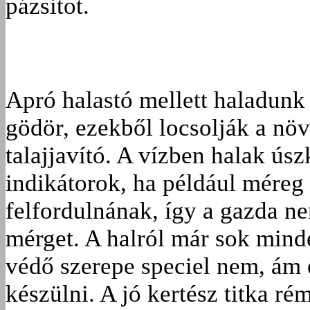
pázsitot.
Apró halastó mellett haladunk e
gödör, ezekből locsolják a növ
talajjavító. A vízben halak ús
indikátorok, ha például méreg 
felfordulnának, így a gazda n
mérget. A halról már sok minde
védő szerepe speciel nem, ám 
készülni. A jó kertész titka ré