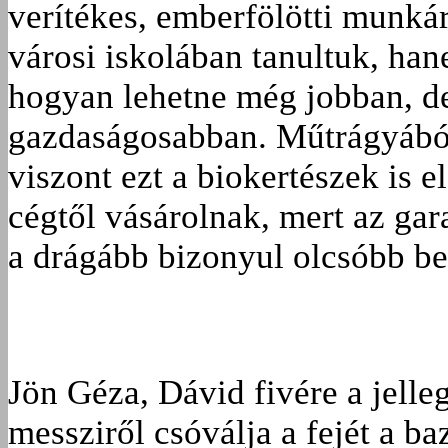
verítékes, emberfölötti munká
városi iskolában tanultuk, han
hogyan lehetne még jobban, d
gazdaságosabban. Műtrágyából
viszont ezt a biokertészek is 
cégtől vásárolnak, mert az gara
a drágább bizonyul olcsóbb be
Jön Géza, Dávid fivére a jelleg
messziről csóválja a fejét a b