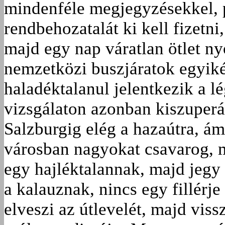
mindenféle megjegyzésekkel, p
rendbehozatalát ki kell fizetn
majd egy nap váratlan ötlet n
nemzetközi buszjáratok egyiké
haladéktalanul jelentkezik a l
vizsgálaton azonban kiszuperá
Salzburgig elég a hazaútra, á
városban nagyokat csavarog, 
egy hajléktalannak, majd jegy 
a kalauznak, nincs egy fillérje
elveszi az útlevelét, majd viss