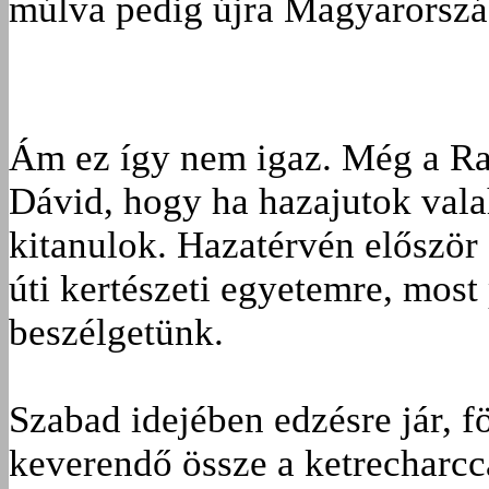
múlva pedig újra Magyarország
Ám ez így nem igaz. Még a Raj
Dávid, hogy ha hazajutok val
kitanulok. Hazatérvén először á
úti kertészeti egyetemre, most
beszélgetünk.
Szabad idejében edzésre jár, f
keverendő össze a ketrecharcca