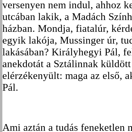
versenyen nem indul, ahhoz ke
utcában lakik, a Madách Szính
házban. Mondja, fiatalúr, kér
egyik lakója, Mussinger úr, tu
lakásában? Királyhegyi Pál, fe
anekdotát a Sztálinnak küldött
elérzékenyült: maga az első, a
Pál.
Ami aztán a tudás feneketlen mé