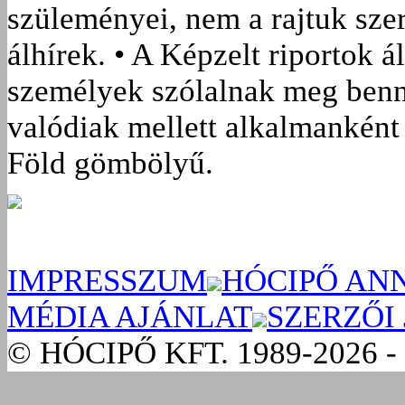
szüleményei, nem a rajtuk sze
álhírek. • A Képzelt riportok á
személyek szólalnak meg benn
valódiak mellett alkalmanként 
Föld gömbölyű.
IMPRESSZUM
HÓCIPŐ AN
MÉDIA AJÁNLAT
SZERZŐI
© HÓCIPŐ KFT. 1989-2026