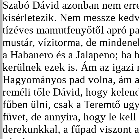
Szabó Dávid azonban nem erre 
kísérletezik. Nem messze kedv
tízéves mamutfenyőtől apró pa
mustár, vízitorma, de mindene
a Habanero és a Jalapeno; ha 
kerülnek ezek is. Ám az igazi 
Hagyományos pad volna, ám az
reméli tőle Dávid, hogy kelen
fűben ülni, csak a Teremtő ugye
füvet, de annyira, hogy le kell
derekunkkal, a fűpad viszont a