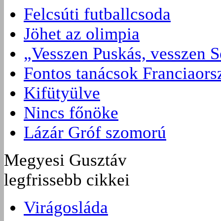
Felcsúti futballcsoda
Jöhet az olimpia
„Vesszen Puskás, vesszen S
Fontos tanácsok Franciaors
Kifütyülve
Nincs főnöke
Lázár Gróf szomorú
Megyesi Gusztáv
legfrissebb cikkei
Virágosláda