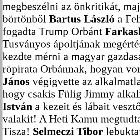
megbeszélni az önkritikát, ma
börtönből
Bartus László
a Feh
fogadta Trump Orbánt
Farkas
Tusványos ápoltjának megérté
kezdte mérni a magyar gazdasá
röpirata Orbánnak, hogyan vonu
János
végigvette az alkalmatla
hogy csakis Fülig Jimmy alka
István
a kezeit és lábait veszt
valakit!
A Heti Kamu megtudta:
Tisza!
Selmeczi Tibor
lebukta