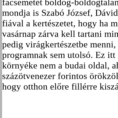
facsemetét boldog-boldogtalan
mondja is Szabó József, Dávid 
fiával a kertészetet, hogy ha 
vasárnap zárva kell tartani m
pedig virágkertészetbe menni, 
programnak sem utolsó. Ez itt 
környéke nem a budai oldal, ah
százötvenezer forintos örökzö
hogy otthon előre fillérre kis