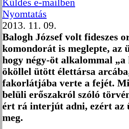
Küldés e-mailben
Nyomtatás
2013. 11. 09.
Balogh József volt fideszes o
komondorát is meglepte, az ü
hogy négy-öt alkalommal „a 
ököllel ütött élettársa arcáb
fakorlátjába verte a fejét. M
belüli erőszakról szóló törv
ért rá interjút adni, ezért a
meg.