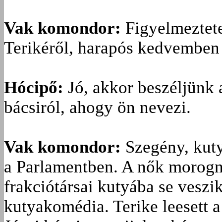
Vak komondor:
Figyelmeztete
Terikéről, harapós kedvemben 
Hócipő:
Jó, akkor beszéljünk a
bácsiról, ahogy ön nevezi.
Vak komondor:
Szegény, kuty
a Parlamentben. A nők morogna
frakciótársai kutyába se veszi
kutyakomédia. Terike leesett a