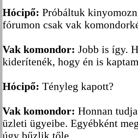
Hócipő:
Próbáltuk kinyomozni
fórumon csak vak komondorké
Vak komondor:
Jobb is így. 
kiderítenék, hogy én is kaptam
Hócipő:
Tényleg kapott?
Vak komondor:
Honnan tudja
üzleti ügyeibe. Egyébként meg
úgy bűzlik tőle.