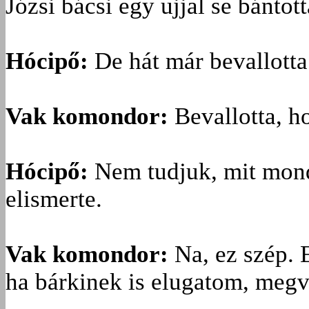
Józsi bácsi egy ujjal se bántott
Hócipő:
De hát már bevallotta
Vak komondor:
Bevallotta, h
Hócipő:
Nem tudjuk, mit mondo
elismerte.
Vak komondor:
Na, ez szép. 
ha bárkinek is elugatom, megv