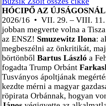
Buzsik Zsolt összes cikke
HÓCIPŐ AZ ÚJSÁGOSNÁL
2026/16 • VII. 29. – VIII. 11.
jobban megverte volna a Tisza
az ENSZ!
Smuzewitz Ilona
: 
megbeszélni az önkritikát, ma
börtönből
Bartus László
a Feh
fogadta Trump Orbánt
Farkas
Tusványos ápoltjának megérté
kezdte mérni a magyar gazdasá
röpirata Orbánnak, hogyan vonu
János
végigvette az alkalmatla