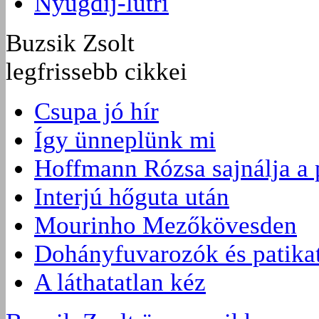
Nyugdíj-lutri
Buzsik Zsolt
legfrissebb cikkei
Csupa jó hír
Így ünneplünk mi
Hoffmann Rózsa sajnálja a
Interjú hőguta után
Mourinho Mezőkövesden
Dohányfuvarozók és patikat
A láthatatlan kéz