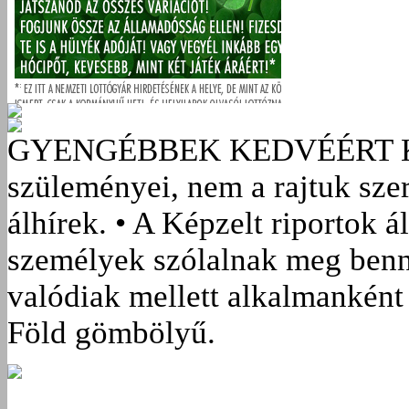
GYENGÉBBEK KEDVÉÉRT
szüleményei, nem a rajtuk sze
álhírek. • A Képzelt riportok á
személyek szólalnak meg benn
valódiak mellett alkalmanként 
Föld gömbölyű.