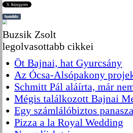
Buzsik Zsolt
legolvasottabb cikkei
Öt Bajnai, hat Gyurcsány
Az Ócsa-Alsópakony proje
Schmitt Pál aláírta, már ne
Mégis találkozott Bajnai M
Egy számlálóbiztos panasza
Pizza a la Royal Wedding