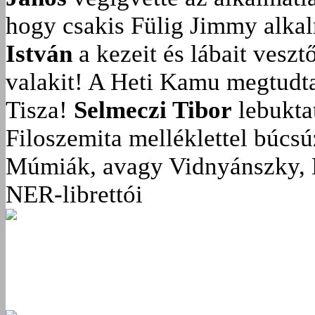
hogy csakis Fülig Jimmy alka
István
a kezeit és lábait veszt
valakit!
A Heti Kamu megtudta:
Tisza!
Selmeczi Tibor
lebukta
Filoszemita melléklettel búcs
Múmiák, avagy Vidnyánszky, 
NER-librettói