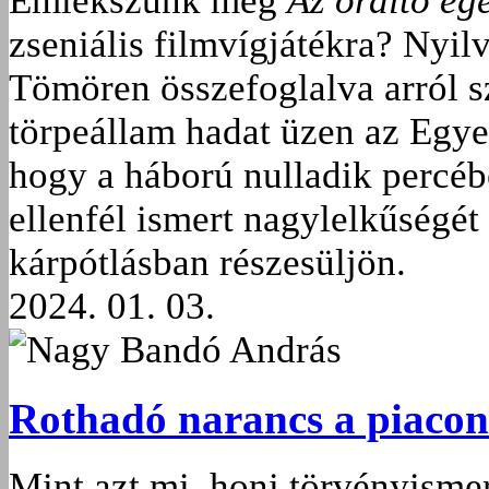
Emlékszünk még
Az ordító eg
zseniális filmvígjátékra? Nyil
Tömören összefoglalva arról sz
törpeállam hadat üzen az Egye
hogy a háború nulladik percéb
ellenfél ismert nagylelkűségét
kárpótlásban részesüljön.
2024. 01. 03.
Nagy Bandó András
Rothadó narancs a piacon
Mint azt mi, honi törvényisme