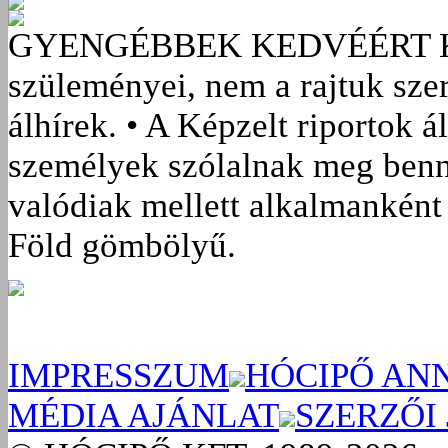
GYENGÉBBEK KEDVÉÉRT
szüleményei, nem a rajtuk sze
álhírek. • A Képzelt riportok á
személyek szólalnak meg benn
valódiak mellett alkalmanként 
Föld gömbölyű.
IMPRESSZUM
HÓCIPŐ AN
MÉDIA AJÁNLAT
SZERZŐI