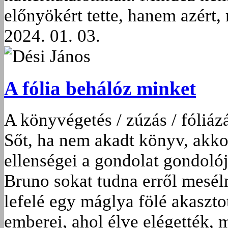
előnyökért tette, hanem azért, 
2024. 01. 03.
Dési János
A fólia behálóz minket
A könyvégetés / zúzás / fóliáz
Sőt, ha nem akadt könyv, akk
ellenségei a gondolat gondoló
Bruno sokat tudna erről mesélni
lefelé egy máglya fölé akaszto
emberei, ahol élve elégették, 