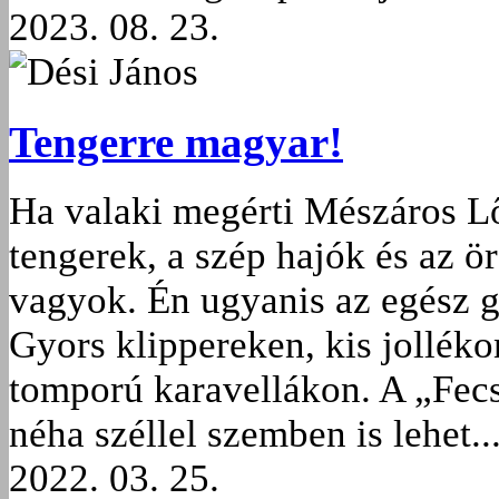
2023. 08. 23.
Dési János
Tengerre magyar!
Ha valaki megérti Mészáros Lő
tengerek, a szép hajók és az ö
vagyok. Én ugyanis az egész 
Gyors klippereken, kis jolléko
tomporú karavellákon. A „Fec
néha széllel szemben is lehet..
2022. 03. 25.