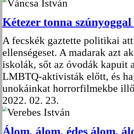
Váncsa István
Kétezer tonna szúnyoggal
A fecskék gaztette politikai at
ellenségeset. A madarak azt ak
iskolák, sőt az óvodák kapuit 
LMBTQ-aktivisták előtt, és h
unokáinkat horrorfilmekbe illő
2022. 02. 23.
Verebes István
Álom, álom, édes álom, á