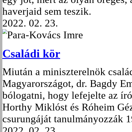
haverjaid sem teszik.
2022. 02. 23.
Para-Kovács Imre
Családi kör
Miután a miniszterelnök csalá
Magyarországot, dr. Bagdy Em
bólogatni, hogy lefejelte az író
Horthy Miklóst és Róheim Géz
csurungáját tanulmányozzák 1
2022. 02. 23.