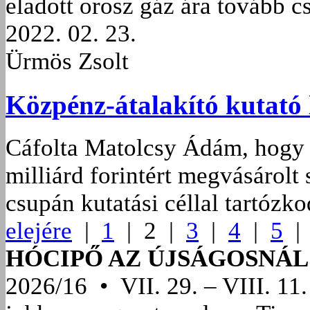
eladott orosz gáz ára tovább c
2022. 02. 23.
Ürmös Zsolt
Közpénz-átalakító kutató
Cáfolta Matolcsy Ádám, hogy a
milliárd forintért megvásárolt
csupán kutatási céllal tartózko
elejére
|
1
| 2 |
3
|
4
|
5
HÓCIPŐ AZ ÚJSÁGOSNÁL
2026/16 • VII. 29. – VIII. 11.