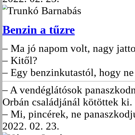
Trunkó Barnabás
Benzin a tűzre
– Ma jó napom volt, nagy jatt
– Kitől?
– Egy benzinkutastól, hogy ne 
– A vendéglátósok panaszkodn
Orbán családjánál kötöttek ki.
– Mi, pincérek, ne panaszkodju
2022. 02. 23.