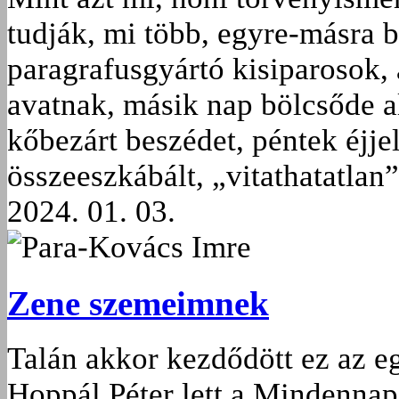
tudják, mi több, egyre-másra 
paragrafusgyártó kisiparosok,
avatnak, másik nap bölcsőde 
kőbezárt beszédet, péntek éjje
összeeszkábált, „vitathatatlan”
2024. 01. 03.
Para-Kovács Imre
Zene szemeimnek
Talán akkor kezdődött ez az 
Hoppál Péter lett a Mindennap