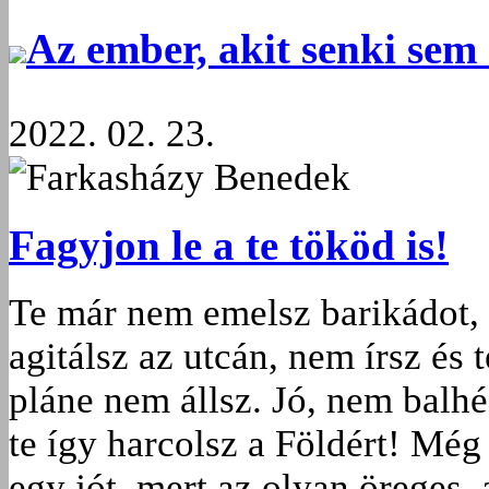
Az ember, akit senki sem 
2022. 02. 23.
Farkasházy Benedek
Fagyjon le a te tököd is!
Te már nem emelsz barikádot,
agitálsz az utcán, nem írsz és 
pláne nem állsz. Jó, nem balhé
te így harcolsz a Földért! Még
egy jót, mert az olyan öreges, 