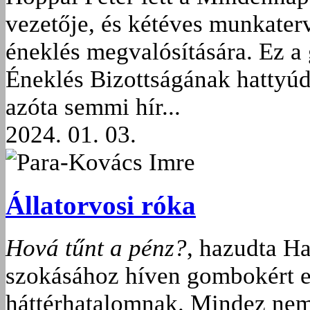
vezetője, és kétéves munkater
éneklés megvalósítására. Ez 
Éneklés Bizottságának hattyúda
azóta semmi hír...
2024. 01. 03.
Para-Kovács Imre
Állatorvosi róka
Hová tűnt a pénz?
, hazudta H
szokásához híven gombokért elá
háttérhatalomnak. Mindez nem 