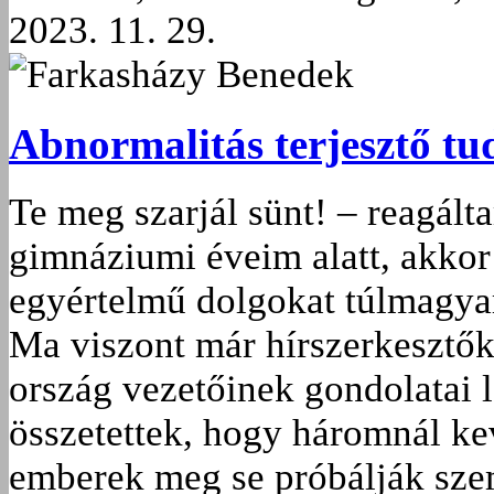
2023. 11. 29.
Farkasházy Benedek
Abnormalitás terjesztő tu
Te meg szarjál sünt! – reagált
gimnáziumi éveim alatt, akkor
egyértelmű dolgokat túlmagyar
Ma viszont már hírszerkesztő
ország vezetőinek gondolatai 
összetettek, hogy háromnál k
emberek meg se próbálják szem