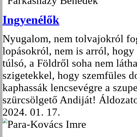
Farkasházy Benedek
Ingyenélők
Nyugalom, nem tolvajokról fog
lopásokról, nem is arról, hog
túlsó, a Földről soha nem látha
szigetekkel, hogy szemfüles do
kaphassák lencsevégre a szupe
szürcsölgető Andiját! Áldozato
2024. 01. 17.
Para-Kovács Imre