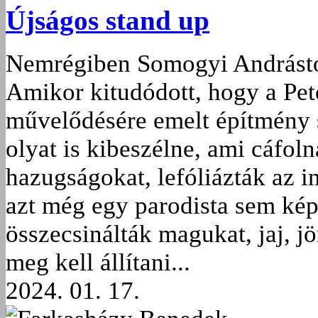
Újságos stand up
Nemrégiben Somogyi Andrástó
Amikor kitudódott, hogy a Pető
művelődésére emelt építmény sz
olyat is kibeszélne, ami cáfo
hazugságokat, lefóliázták az i
azt még egy parodista sem kép
összecsinálták magukat, jaj, j
meg kell állítani...
2024. 01. 17.