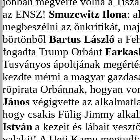
jobban megverte volna a Tisza
az ENSZ!
Smuzewitz Ilona
: 
megbeszélni az önkritikát, ma
börtönből
Bartus László
a Feh
fogadta Trump Orbánt
Farkas
Tusványos ápoltjának megérté
kezdte mérni a magyar gazdasá
röpirata Orbánnak, hogyan vonu
János
végigvette az alkalmatla
hogy csakis Fülig Jimmy alka
István
a kezeit és lábait veszt
valakit!
A Heti Kamu megtudta: