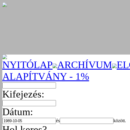
NYITÓLAP
ARCHÍVUM
EL
ALAPÍTVÁNY - 1%
Kifejezés:
Dátum:
és
között.
Hol keres?