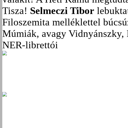
Tisza!
Selmeczi Tibor
lebukta
Filoszemita melléklettel búcs
Múmiák, avagy Vidnyánszky, 
NER-librettói