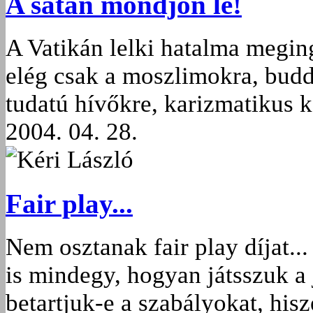
A sátán mondjon le!
A Vatikán lelki hatalma meging
elég csak a moszlimokra, budd
tudatú hívőkre, karizmatikus 
2004. 04. 28.
Kéri László
Fair play...
Nem osztanak fair play díjat..
is mindegy, hogyan játsszuk a
betartjuk-e a szabályokat, his