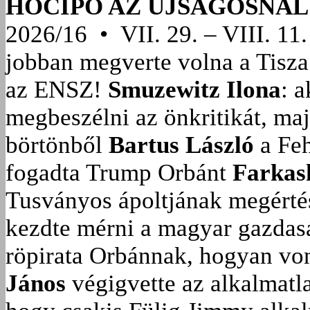
HÓCIPŐ AZ ÚJSÁGOSNÁL
2026/16 • VII. 29. – VIII. 11.
jobban megverte volna a Tisza
az ENSZ!
Smuzewitz Ilona
: 
megbeszélni az önkritikát, ma
börtönből
Bartus László
a Feh
fogadta Trump Orbánt
Farkas
Tusványos ápoltjának megérté
kezdte mérni a magyar gazdasá
röpirata Orbánnak, hogyan vonu
János
végigvette az alkalmatla