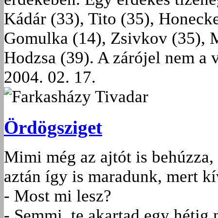
Kádár (33), Tito (35), Honeck
Gomulka (14), Zsivkov (35), M
Hodzsa (39). A zárójel nem a 
2004. 02. 17.
Farkasházy Tivadar
Ördögsziget
Mimi még az ajtót is behúzza,
aztán így is maradunk, mert kí
- Most mi lesz?
- Semmi, te akartad egy hétig 