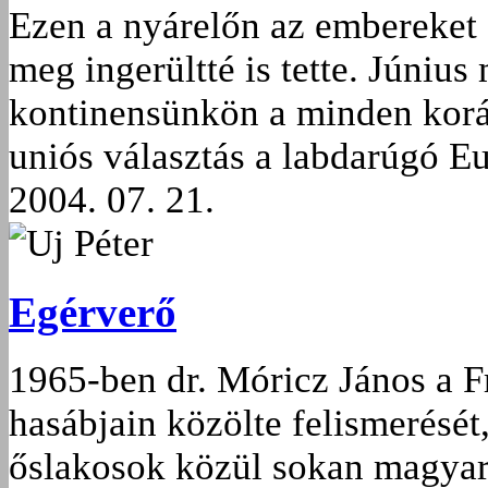
Ezen a nyárelőn az embereket 
meg ingerültté is tette. Júniu
kontinensünkön a minden korá
uniós választás a labdarúgó E
2004. 07. 21.
Uj Péter
Egérverő
1965-ben dr. Móricz János a F
hasábjain közölte felismerését
őslakosok közül sokan magyaru