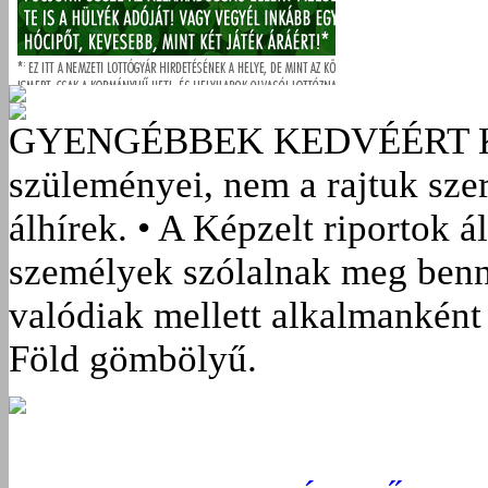
GYENGÉBBEK KEDVÉÉRT
szüleményei, nem a rajtuk sze
álhírek. • A Képzelt riportok á
személyek szólalnak meg benn
valódiak mellett alkalmanként 
Föld gömbölyű.