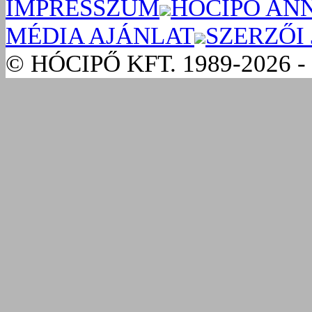
IMPRESSZUM
HÓCIPŐ AN
MÉDIA AJÁNLAT
SZERZŐI
© HÓCIPŐ KFT. 1989-2026