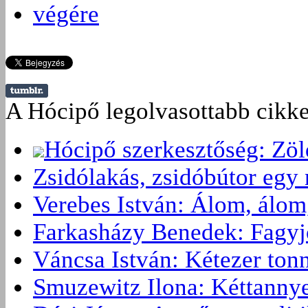
végére
A Hócipő legolvasottabb cikke
Hócipő szerkesztőség: Zö
Zsidólakás, zsidóbútor egy 
Verebes István: Álom, álom
Farkasházy Benedek: Fagyjon
Váncsa István: Kétezer ton
Smuzewitz Ilona: Kéttannye