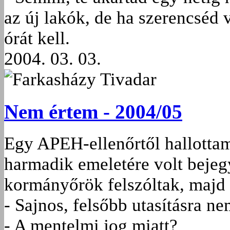
az új lakók, de ha szerencséd 
órát kell.
2004. 03. 03.
Farkasházy Tivadar
Nem értem - 2004/05
Egy APEH-ellenőrtől hallottam
harmadik emeletére volt bejeg
kormányőrök felszóltak, majd a
- Sajnos, felsőbb utasításra n
- A mentelmi jog miatt?