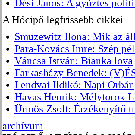
Dési János: A győztes politi
A Hócipő legfrissebb cikkei
Smuzewitz Ilona: Mik az ál
Para-Kovács Imre: Szép pé
Váncsa István: Bianka lova
Farkasházy Benedek: (V
Lendvai Ildikó: Napi Orbán
Havas Henrik: Mélytorok L
Ürmös Zsolt: Érzékenyítő t
archívum