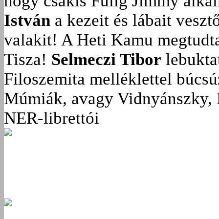
hogy csakis Fülig Jimmy alka
István
a kezeit és lábait veszt
valakit!
A Heti Kamu megtudta:
Tisza!
Selmeczi Tibor
lebukta
Filoszemita melléklettel búcs
Múmiák, avagy Vidnyánszky, 
NER-librettói