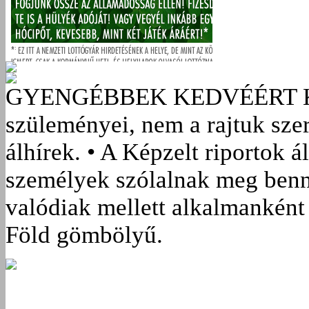
GYENGÉBBEK KEDVÉÉRT
szüleményei, nem a rajtuk sze
álhírek. • A Képzelt riportok á
személyek szólalnak meg benn
valódiak mellett alkalmanként 
Föld gömbölyű.