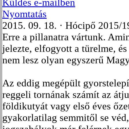
Küldés e-mailben
Nyomtatás
2015. 09. 18. · Hócipő 2015/1
Erre a pillanatra vártunk. Ami
jelezte, elfogyott a türelme, 
nem lesz olyan egyszerű Magy
Az eddig megépült gyorstelepí
reggeli tornának számít az átj
föl­di­kutyát vagy első éves őzet
gyakorlatilag semmitől se véd,