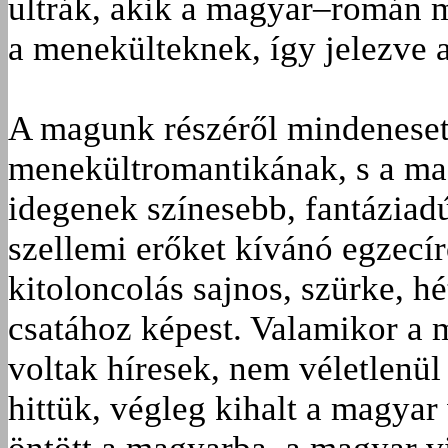
ultrák, akik a magyar–román m
a menekülteknek, így jelezve a
A magunk részéről mindenesetr
menekültromantikának, s a m
idegenek színesebb, fantáziad
szellemi erőket kívánó egzecíro
kitoloncolás sajnos, szürke, h
csatához képest. Valamikor a
voltak híresek, nem véletlenül 
hittük, végleg kihalt a magyar 