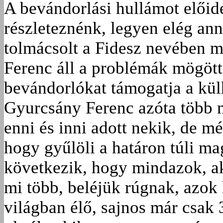
A bevándorlási hullámot elő­i
részleteznénk, legyen elég an
tolmácsolt a Fidesz nevében m
Ferenc áll a problémák mögött
bevándorlókat támogatja a kü
Gyurcsány Ferenc azóta több m
enni és inni adott nekik, de mé
hogy gyűlöli a határon túli ma
következik, hogy mindazok, a
mi több, beléjük rúgnak, azok
világban élő, sajnos már csak 