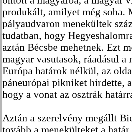
öntött a magyarba, a magyar vi
produkált, amilyet még soha. M
pályaudvaron menekültek száza
tudatban, hogy Hegyeshalomra 
aztán Bécsbe mehetnek. Ezt m
magyar vasutasok, ráadásul a 
Európa határok nélkül, az olda
páneurópai pikniket hirdette, am
hogy a vonat az osztrák határr
Aztán a szerelvény megállt Bi
tovább a menekülteket a határ 