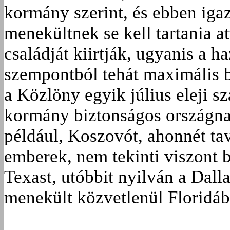
kormány szerint, és ebben igaz
menekültnek se kell tartania att
családját kiirtják, ugyanis a 
szempontból tehát maximális b
a Közlöny egyik július eleji s
kormány biztonságos országnak
például, Koszovót, ahonnét ta
emberek, nem tekinti viszont b
Texast, utóbbit nyilván a Dalla
menekült közvetlenül Floridáb