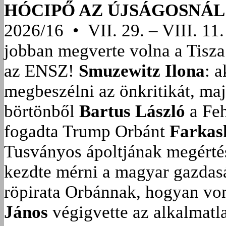
HÓCIPŐ AZ ÚJSÁGOSNÁL
2026/16 • VII. 29. – VIII. 11.
jobban megverte volna a Tisza
az ENSZ!
Smuzewitz Ilona
: 
megbeszélni az önkritikát, ma
börtönből
Bartus László
a Feh
fogadta Trump Orbánt
Farkas
Tusványos ápoltjának megérté
kezdte mérni a magyar gazdasá
röpirata Orbánnak, hogyan vonu
János
végigvette az alkalmatla