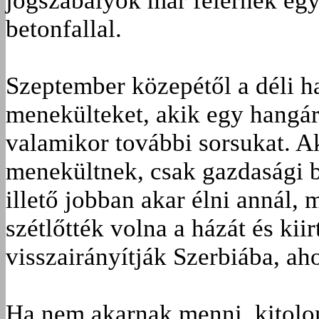
jogszabályok már felérnek eg
betonfallal.
Szeptember közepétől a déli h
menekülteket, akik egy hangár
valamikor további sorsukat. A
menekültnek, csak gazdasági b
illető jobban akar élni annál, 
szétlőtték volna a házát és kiir
visszairányítják Szerbiába, ah
Ha nem akarnak menni, kitolo