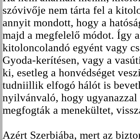
szóvivője nem tárta fel a kitol
annyit mondott, hogy a hatóság
majd a megfelelő módot. Így a
kitoloncolandó egyént vagy cs
Gyoda-kerítésen, vagy a vasúti
ki, esetleg a honvédséget ves
tudniillik elfogó hálót is bev
nyilvánvaló, hogy ugyanazzal 
megfogták a menekültet, vissza 
Azért Szerbiába, mert az bizt