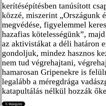
kerítésépítésben tanúsított csa
közzé, miszerint „Országunk 
megvédése, figyelemmel keresz­
hazafias kötelességünk”, majd
az aktivistákat a déli határon
gondoljuk, mindez hasznos k
nem tud végrehajtani, végrehaj
hamarosan Gripenekre is felül
legalább a méregdrága vadász
katapultálás nélkül hozzák őket