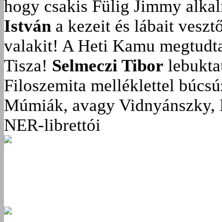
hogy csakis Fülig Jimmy alka
István
a kezeit és lábait veszt
valakit!
A Heti Kamu megtudta:
Tisza!
Selmeczi Tibor
lebukta
Filoszemita melléklettel búcs
Múmiák, avagy Vidnyánszky, 
NER-librettói