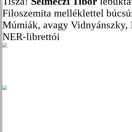
Tisza!
Selmeczi Tibor
lebukta
Filoszemita melléklettel búcs
Múmiák, avagy Vidnyánszky, 
NER-librettói