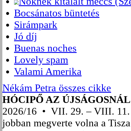
Nőknek kitalált meccs (Sz
Bocsánatos büntetés
Sirámpark
Jó díj
Buenas noches
Lovely spam
Valami Amerika
Nékám Petra összes cikke
HÓCIPŐ AZ ÚJSÁGOSNÁL
2026/16 • VII. 29. – VIII. 11.
jobban megverte volna a Tisza