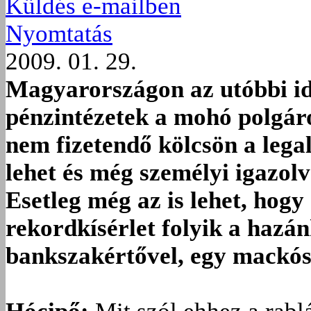
Küldés e-mailben
Nyomtatás
2009. 01. 29.
Magyarországon az utóbbi i
pénzintézetek a mohó polgáro
nem fizetendő kölcsön a leg
lehet és még személyi igazol
Esetleg még az is lehet, hogy
rekordkísérlet folyik a hazá
bankszakértővel, egy mackóss