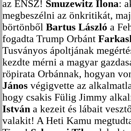
az ENSZ!
Smuzewitz Ilona
: 
megbeszélni az önkritikát, ma
börtönből
Bartus László
a Feh
fogadta Trump Orbánt
Farkas
Tusványos ápoltjának megérté
kezdte mérni a magyar gazdasá
röpirata Orbánnak, hogyan vonu
János
végigvette az alkalmatla
hogy csakis Fülig Jimmy alka
István
a kezeit és lábait veszt
valakit!
A Heti Kamu megtudta: