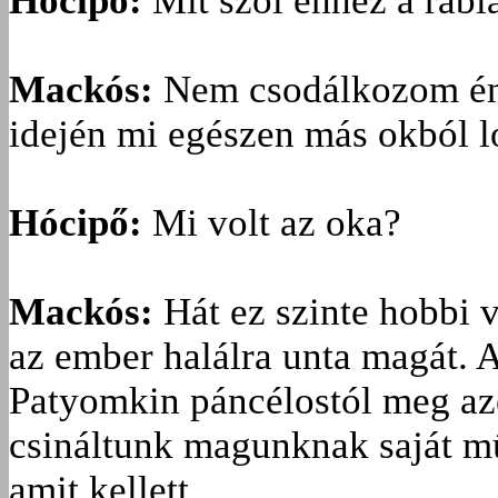
Hócipő:
Mit szól ehhez a rab
Mackós:
Nem csodálkozom én
idején mi egészen más okból lo
Hócipő:
Mi volt az oka?
Mackós:
Hát ez szinte hobbi vo
az ember halálra unta magát. 
Patyomkin páncélostól meg azé
csináltunk magunknak saját mű
amit kellett.