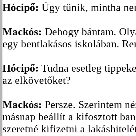
Hócipő:
Úgy tűnik, mintha ne
Mackós:
Dehogy bántam. Olyan
egy bentlakásos iskolában. Ren
Hócipő:
Tudna esetleg tippeke
az elkövetőket?
Mackós:
Persze. Szerintem né
másnap beállít a kifosztott ba
szeretné kifizetni a lakáshitelé