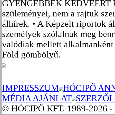
GYENGÉBBEK KEDVÉÉRT
szüleményei, nem a rajtuk sze
álhírek. • A Képzelt riportok á
személyek szólalnak meg benn
valódiak mellett alkalmanként 
Föld gömbölyű.
IMPRESSZUM
HÓCIPŐ AN
MÉDIA AJÁNLAT
SZERZŐI
© HÓCIPŐ KFT. 1989-2026